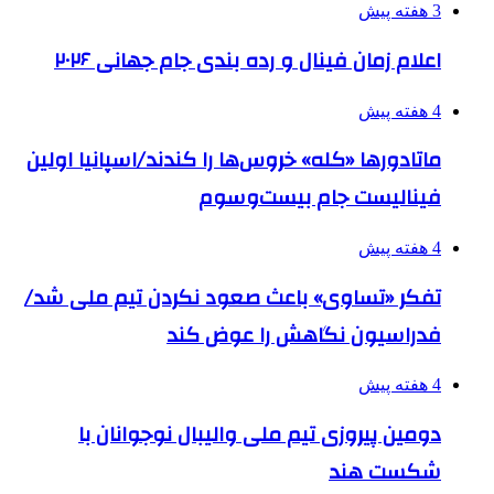
3 هفته پیش
اعلام زمان فینال و رده بندی جام جهانی ۲۰۲۶
4 هفته پیش
ماتادورها «کله» خروس‌ها را کندند/اسپانیا اولین
فینالیست جام بیست‌وسوم
4 هفته پیش
تفکر «تساوی» باعث صعود نکردن تیم ملی شد/
فدراسیون نگاهش را عوض کند
4 هفته پیش
دومین پیروزی تیم ملی والیبال نوجوانان با
شکست هند