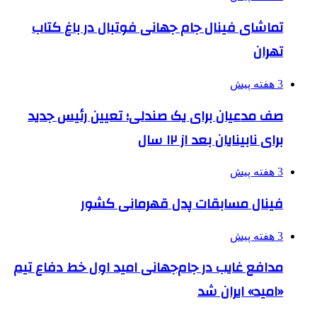
تماشای فینال جام جهانی فوتبال در باغ کتاب
تهران
3 هفته پیش
صف مدعیان برای یک صندلی؛ تعیین رئیس جدید
برای نابینایان بعد از ۱۲ سال
3 هفته پیش
فینال مسابقات پدل قهرمانی کشور
3 هفته پیش
مدافع غایب در جام‌جهانی امید اول خط دفاع تیم
«امید» ایران شد