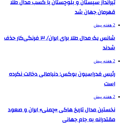
تیرانداز سیستان و بلوچستان با کسب مدال طلا
قهرمان جهان شد
2 هفته پیش
شانس یک مدال طلا برای ایران/ ۳ فرنگی‌کار حذف
شدند
2 هفته پیش
رئیس فدراسیون بوکس: دنیامالی دخالت نکرده
است
2 هفته پیش
نخستین مدال تاریخ هاکی «چمنی» ایران و صعود
مقتدرانه به جام جهانی