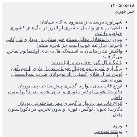
۱۴۰۵/۰۵/۱۸
خبر فوری
شهرآورد دوستانه زاینده‌رود به کام سپاهان
داعی:تیم های والیبال بیشتری از البرز در لیگ‌های کشوری
خواهیم داشت
پیروزی استقلال مقابل همنام خوزستانی در دیداری تدارکاتی
تاجرنیا: حال تیم خوب است جز پنجره بسته!
واکنش تند رضاییان به استقلالی‌ها/ به جای اولتیماتوم تماس
می‌گرفتید
باشگاه گل گهر: حقانیت ما اثبات شد
برگزاری تمرین تیم فوتبال جوانان قبل از بازی با ذوب‌آهن
اولین مدال طلای کشتی آزاد نوجوانان ضرب شد/اسمعلی
نقره‌ای شد
انواع قاب بندی دیوار با گچبری پیش ساخته پلی یورتان
دکارت؛ تحولی لوکس، فوری و بدون تخریب در دکوراسیون
داخلی
انواع قاب بندی دیوار با گچبری پیش ساخته پلی یورتان
دکارت؛ تحولی لوکس، فوری و بدون تخریب در دکوراسیون
داخلی
ورود
نوشته تصادفی