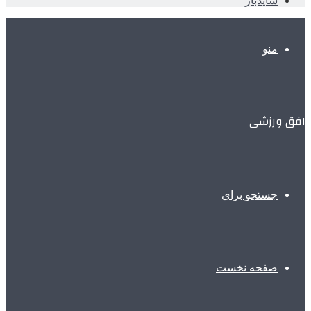
سایدبار
منو
افق ورزشی
جستجو برای
صفحه نخست