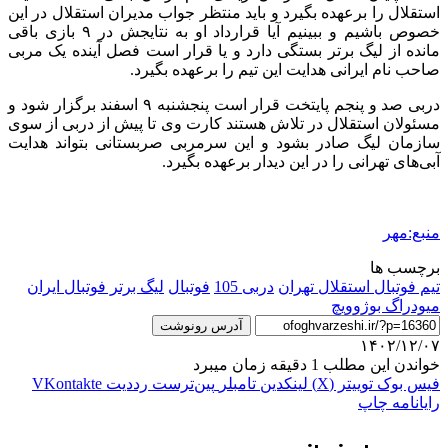
استقلال را برعهده بگیرد و باید منتظر جواب مدیران استقلال در این
خصوص باشیم و ببینیم آیا قرارداد او به نتایجش در ۹ بازی باقی
مانده از لیگ برتر بستگی دارد و یا قرار است فصل آینده یک مربی
صاحب نام ایرانی هدایت این تیم را برعهده بگیرد.
دربی صد و پنجم پایتخت قرار است پنجشنبه ۹ اسفند برگزار شود و
مسئولان استقلال در تلاش هستند کارت وی تا پیش از دربی از سوی
سازمان لیگ صادر بشود و این سرمربی صربستانی بتواند هدایت
آبی‌های تهرانی را در این دیدار برعهده بگیرد.
منبع:مهر
برچسب ها
تیم فوتبال استقلال تهران
دربی 105
فوتبال
لیگ برتر فوتبال ایران
میودراگ بوژوویچ
آدرس رونوشت
۱۴۰۲/۱۲/۰۷
خواندن این مطلب 1 دقیقه زمان میبرد
فیس بوک
توییتر (X)
لینکدین
‫تامبلر
‫پین‌ترست
‫رددیت
‫VKontakte
رایانامه
چاپ