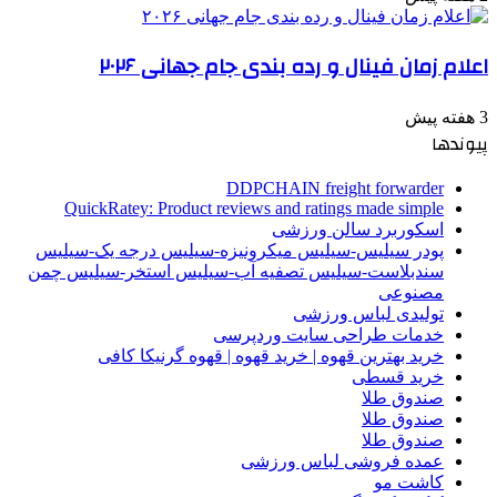
اعلام زمان فینال و رده بندی جام جهانی ۲۰۲۶
3 هفته پیش
پیوندها
DDPCHAIN freight forwarder
QuickRatey: Product reviews and ratings made simple
اسکوربرد سالن ورزشی
پودر سیلیس-سیلیس میکرونیزه-سیلیس درجه یک-سیلیس
سندبلاست-سیلیس تصفیه آب-سیلیس استخر-سیلیس چمن
مصنوعی
تولیدی لباس ورزشی
خدمات طراحی سایت وردپرسی
خرید بهترین قهوه | خرید قهوه | قهوه گرنیکا کافی
خرید قسطی
صندوق طلا
صندوق طلا
صندوق طلا
عمده فروشی لباس ورزشی
کاشت مو