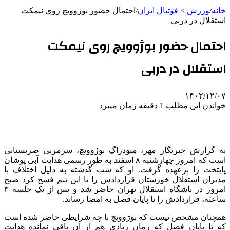
خانه
/
ورزش > فوتبال ایران
/
احتمال حضور بوژوویچ روی نیمکت
استقلال در دربی
احتمال حضور بوژوویچ روی نیمکت
استقلال در دربی
۱۴۰۲/۱۲/۰۷
خواندن این مطلب 1 دقیقه زمان میبرد
به گزارش خبرنگار مهر، میودراگ بوژوویچ، سرمربی صربستانی
است که امروز چهارشنبه ۸ اسفند به طور رسمی هدایت آبی پوشان
پایتخت را برعهده گرفت. او که شب گذشته به دلیل اختلاف با
مدیران استقلال خوزستان قراردادش را با این تیم فسخ کرد صبح
امروز در باشگاه استقلال تهران حاضر شد و پس از یک جلسه ۳
ساعته، قراردادش را تا پایان فصل به امضا رساند.
همچنان مشخص نیست که بوژوویچ با چه شرایطی حاضر شده است
که تا پایان فصل که زمان زیادی هم از آن باقی نمانده هدایت