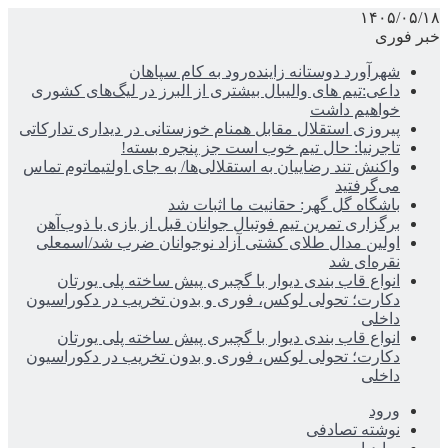
۱۴۰۵/۰۵/۱۸
خبر فوری
شهرآورد دوستانه زاینده‌رود به کام سپاهان
داعی:تیم های والیبال بیشتری از البرز در لیگ‌های کشوری
خواهیم داشت
پیروزی استقلال مقابل همنام خوزستانی در دیداری تدارکاتی
تاجرنیا: حال تیم خوب است جز پنجره بسته!
واکنش تند رضاییان به استقلالی‌ها/ به جای اولتیماتوم تماس
می‌گرفتید
باشگاه گل گهر: حقانیت ما اثبات شد
برگزاری تمرین تیم فوتبال جوانان قبل از بازی با ذوب‌آهن
اولین مدال طلای کشتی آزاد نوجوانان ضرب شد/اسمعلی
نقره‌ای شد
انواع قاب بندی دیوار با گچبری پیش ساخته پلی یورتان
دکارت؛ تحولی لوکس، فوری و بدون تخریب در دکوراسیون
داخلی
انواع قاب بندی دیوار با گچبری پیش ساخته پلی یورتان
دکارت؛ تحولی لوکس، فوری و بدون تخریب در دکوراسیون
داخلی
ورود
نوشته تصادفی