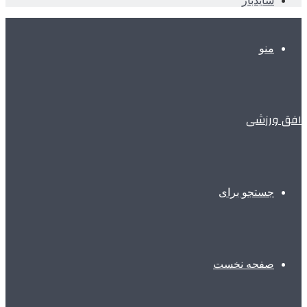
سایدبار
منو
افق ورزشی
جستجو برای
صفحه نخست