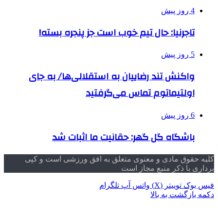
4 روز پیش
تاجرنیا: حال تیم خوب است جز پنجره بسته!
5 روز پیش
واکنش تند رضاییان به استقلالی‌ها/ به جای
اولتیماتوم تماس می‌گرفتید
6 روز پیش
باشگاه گل گهر: حقانیت ما اثبات شد
کلیه حقوق مادی و معنوی متعلق به افق ورزشی است و کپی
برداری با ذکر منبع مجاز است
فیس بوک
توییتر (X)
واتس آپ
تلگرام
دکمه بازگشت به بالا