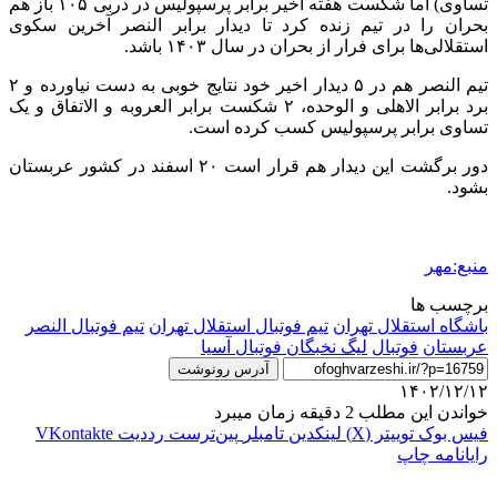
تساوی) اما شکست هفته اخیر برابر پرسپولیس در دربی ۱۰۵ باز هم
بحران را در تیم زنده کرد تا دیدار برابر النصر آخرین سکوی
استقلالی‌ها برای فرار از بحران در سال ۱۴۰۳ باشد.
تیم النصر هم در ۵ دیدار اخیر خود نتایج خوبی به دست نیاورده و ۲
برد برابر الاهلی و الوحده، ۲ شکست برابر العروبه و الاتفاق و یک
تساوی برابر پرسپولیس کسب کرده است.
دور برگشت این دیدار هم قرار است ۲۰ اسفند در کشور عربستان
بشود.
منبع:مهر
برچسب ها
باشگاه استقلال تهران
تیم فوتبال استقلال تهران
تیم فوتبال النصر
عربستان
فوتبال
لیگ نخبگان فوتبال آسیا
آدرس رونوشت
۱۴۰۲/۱۲/۱۲
خواندن این مطلب 2 دقیقه زمان میبرد
فیس بوک
توییتر (X)
لینکدین
‫تامبلر
‫پین‌ترست
‫رددیت
‫VKontakte
رایانامه
چاپ