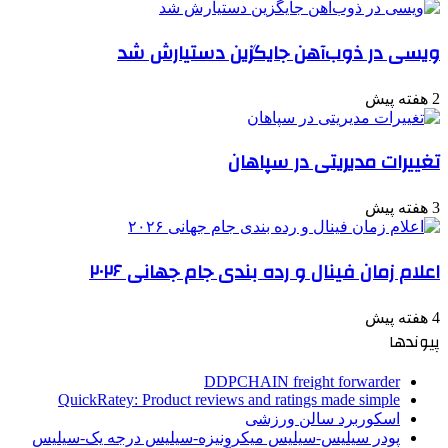
ویسی در ذوب‌آهن جایگزین دستیارش شد
2 هفته پیش
تغییرات مدیریتی در سپاهان
3 هفته پیش
اعلام زمان فینال و رده بندی جام جهانی ۲۰۲۶
4 هفته پیش
پیوندها
DDPCHAIN freight forwarder
QuickRatey: Product reviews and ratings made simple
اسکوربرد سالن ورزشی
پودر سیلیس-سیلیس میکرونیزه-سیلیس درجه یک-سیلیس