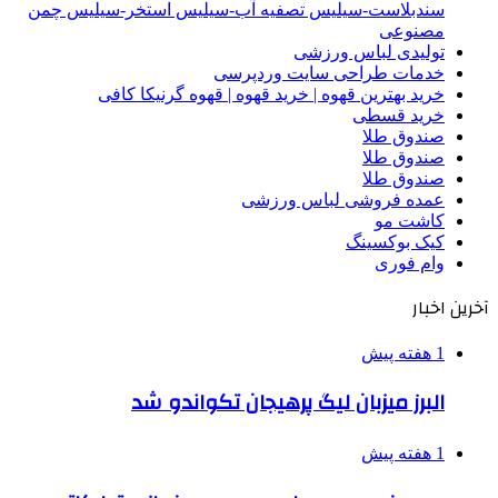
سندبلاست-سیلیس تصفیه آب-سیلیس استخر-سیلیس چمن
مصنوعی
تولیدی لباس ورزشی
خدمات طراحی سایت وردپرسی
خرید بهترین قهوه | خرید قهوه | قهوه گرنیکا کافی
خرید قسطی
صندوق طلا
صندوق طلا
صندوق طلا
عمده فروشی لباس ورزشی
کاشت مو
کیک بوکسینگ
وام فوری
آخرین اخبار
1 هفته پیش
البرز میزبان لیگ پرهیجان تکواندو شد
1 هفته پیش