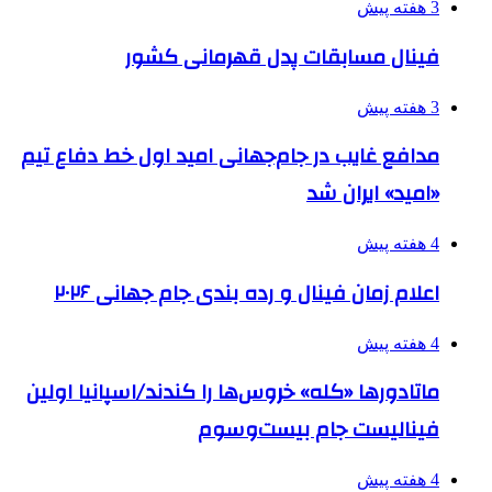
3 هفته پیش
فینال مسابقات پدل قهرمانی کشور
3 هفته پیش
مدافع غایب در جام‌جهانی امید اول خط دفاع تیم
«امید» ایران شد
4 هفته پیش
اعلام زمان فینال و رده بندی جام جهانی ۲۰۲۶
4 هفته پیش
ماتادورها «کله» خروس‌ها را کندند/اسپانیا اولین
فینالیست جام بیست‌وسوم
4 هفته پیش