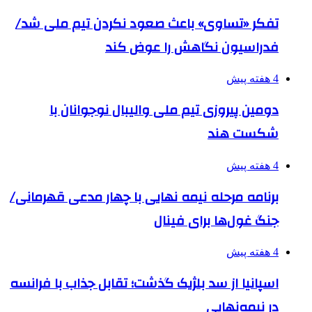
تفکر «تساوی» باعث صعود نکردن تیم ملی شد/
فدراسیون نگاهش را عوض کند
4 هفته پیش
دومین پیروزی تیم ملی والیبال نوجوانان با
شکست هند
4 هفته پیش
برنامه مرحله نیمه نهایی با چهار مدعی قهرمانی/
جنگ غول‌ها برای فینال
4 هفته پیش
اسپانیا از سد بلژیک گذشت؛ تقابل جذاب با فرانسه
در نیمه‌نهایی