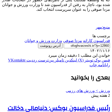
شده بود، ناچار به رفتن از فدراسیون شد تا وزارت ورزش و جوانان
مزدا صوفی را به عنوان سرپرست انتخاب کند.
منبع:مهر
برچسب ها
فدراسیون کاراته
مزدا صوفی
وزارت ورزش و جوانان
آدرس رونوشت
۱۴۰۲/۱۱/۱۶
خواندن این مطلب 1 دقیقه زمان میبرد
فیس بوک
توییتر (X)
لینکدین
‫تامبلر
‫پین‌ترست
‫رددیت
‫VKontakte
رایانامه
چاپ
بعدی را بخوانید
ورزش > ورزش های رزمی
2 هفته پیش
رئیس فدراسیون بوکس: دنیامالی دخالت