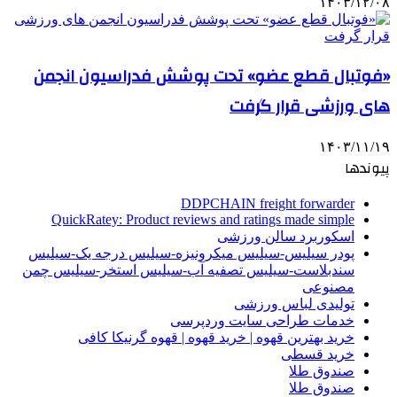
۱۴۰۳/۱۲/۰۸
«فوتبال قطع عضو» تحت پوشش فدراسیون انجمن
های ورزشی قرار گرفت
۱۴۰۳/۱۱/۱۹
پیوندها
DDPCHAIN freight forwarder
QuickRatey: Product reviews and ratings made simple
اسکوربرد سالن ورزشی
پودر سیلیس-سیلیس میکرونیزه-سیلیس درجه یک-سیلیس
سندبلاست-سیلیس تصفیه آب-سیلیس استخر-سیلیس چمن
مصنوعی
تولیدی لباس ورزشی
خدمات طراحی سایت وردپرسی
خرید بهترین قهوه | خرید قهوه | قهوه گرنیکا کافی
خرید قسطی
صندوق طلا
صندوق طلا