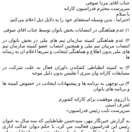
جناب اقای مزدا صوفی
سرپرست محترم فدراسیون کاراته
با سلام
احتراما ، بدین وسیله استعفای خود را به دلایل ذیل اعلام می‌کنم:
۱) عدم هماهنگی در انتصابات بخش بانوان توسط جناب اقای صوفی
۲) عدم هماهنگی کمیته سازمان تیم های ملی در بخش بانوان در
انتصاب مربیان تیم ملی و همچنین انتصاب عضو کمیته سازمان تیم
های ملی بدون اطلاع و هماهنگی اینجانب و سریعا اعلام ان به رسانه
ها
۳) به کمیته انظباطی کشاندن داوران فعال به علت شرکت در
مسابقات کاراته وان سری آ تفلیس بدون دلیل موجه
۴) بی توجهی به برنامه ها و پیشنهادات اینجانب در خصوص کمیته ها
و برنامه های بانوان
با ارزوی موفقیت برای کاراته کشورم
اشرف امینی
سرپرست نایب رئیس فدراسیون»
به گزارش خبرنگار مهر، سیدحسن طباطبایی که سه سال به عنوان
رئیس این فدراسیون فعالیت می کرد، با حکم دیوان عدالت اداری
که به واسطه شکایت یکی از نامزدهای حضور در انتخابات صادر