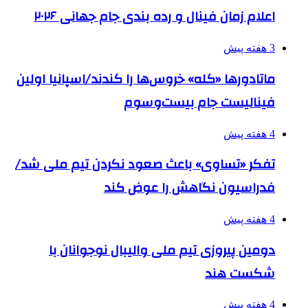
اعلام زمان فینال و رده بندی جام جهانی ۲۰۲۶
3 هفته پیش
ماتادورها «کله» خروس‌ها را کندند/اسپانیا اولین
فینالیست جام بیست‌وسوم
4 هفته پیش
تفکر «تساوی» باعث صعود نکردن تیم ملی شد/
فدراسیون نگاهش را عوض کند
4 هفته پیش
دومین پیروزی تیم ملی والیبال نوجوانان با
شکست هند
4 هفته پیش