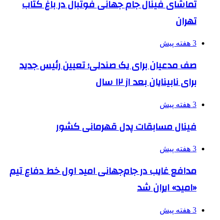
تماشای فینال جام جهانی فوتبال در باغ کتاب
تهران
3 هفته پیش
صف مدعیان برای یک صندلی؛ تعیین رئیس جدید
برای نابینایان بعد از ۱۲ سال
3 هفته پیش
فینال مسابقات پدل قهرمانی کشور
3 هفته پیش
مدافع غایب در جام‌جهانی امید اول خط دفاع تیم
«امید» ایران شد
3 هفته پیش