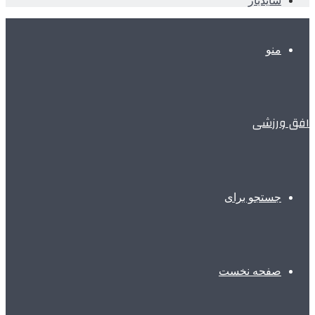
سایدبار
منو
افق ورزشی
جستجو برای
صفحه نخست