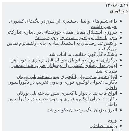
۱۴۰۵/۰۵/۱۷
خبر فوری
داعی:تیم های والیبال بیشتری از البرز در لیگ‌های کشوری
خواهیم داشت
پیروزی استقلال مقابل همنام خوزستانی در دیداری تدارکاتی
تاجرنیا: حال تیم خوب است جز پنجره بسته!
واکنش تند رضاییان به استقلالی‌ها/ به جای اولتیماتوم تماس
می‌گرفتید
باشگاه گل گهر: حقانیت ما اثبات شد
برگزاری تمرین تیم فوتبال جوانان قبل از بازی با ذوب‌آهن
اولین مدال طلای کشتی آزاد نوجوانان ضرب شد/اسمعلی
نقره‌ای شد
انواع قاب بندی دیوار با گچبری پیش ساخته پلی یورتان
دکارت؛ تحولی لوکس، فوری و بدون تخریب در دکوراسیون
داخلی
انواع قاب بندی دیوار با گچبری پیش ساخته پلی یورتان
دکارت؛ تحولی لوکس، فوری و بدون تخریب در دکوراسیون
داخلی
البرز میزبان لیگ پرهیجان تکواندو شد
ورود
نوشته تصادفی