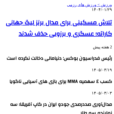
ورزش > ورزش های رزمی
۱۴۰۴/۰۱/۲۹
تلاش مسکینی برای مدال برنز لیگ جهانی
کاراته؛ عسگری و برزویی حذف شدند
2 هفته پیش
رئیس فدراسیون بوکس: دنیامالی دخالت نکرده است
۱۴۰۵/۰۳/۱۹
کسب ٤ سهمیه MMA برای بازی های آسیایی ناگویا
۱۴۰۵/۰۳/۰۳
مدال‌آوری صددرصدی جودو ایران در کاپ آفریقا؛ سه
نماینده سه طلا