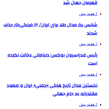
قهرمان جهان شد
2 هفته پیش
شانس یک مدال طلا برای ایران/ ۳ فرنگی‌کار حذف
شدند
2 هفته پیش
رئیس فدراسیون بوکس: دنیامالی دخالت نکرده
است
2 هفته پیش
نخستین مدال تاریخ هاکی «چمنی» ایران و صعود
مقتدرانه به جام جهانی
2 هفته پیش