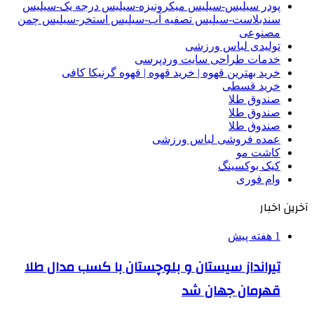
پودر سیلیس-سیلیس میکرونیزه-سیلیس درجه یک-سیلیس
سندبلاست-سیلیس تصفیه آب-سیلیس استخر-سیلیس چمن
مصنوعی
تولیدی لباس ورزشی
خدمات طراحی سایت وردپرسی
خرید بهترین قهوه | خرید قهوه | قهوه گرنیکا کافی
خرید قسطی
صندوق طلا
صندوق طلا
صندوق طلا
عمده فروشی لباس ورزشی
کاشت مو
کیک بوکسینگ
وام فوری
آخرین اخبار
1 هفته پیش
تیرانداز سیستان و بلوچستان با کسب مدال طلا
قهرمان جهان شد