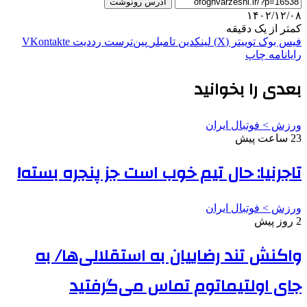
آدرس رونوشت
۱۴۰۲/۱۲/۰۸
کمتر از یک دقیقه
فیس بوک
توییتر (X)
لینکدین
‫تامبلر
‫پین‌ترست
‫رددیت
‫VKontakte
رایانامه
چاپ
بعدی را بخوانید
ورزش > فوتبال ایران
23 ساعت پیش
تاجرنیا: حال تیم خوب است جز پنجره بسته!
ورزش > فوتبال ایران
2 روز پیش
واکنش تند رضاییان به استقلالی‌ها/ به
جای اولتیماتوم تماس می‌گرفتید