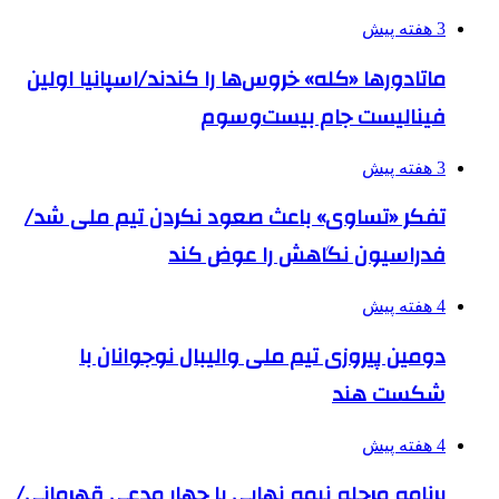
3 هفته پیش
ماتادورها «کله» خروس‌ها را کندند/اسپانیا اولین
فینالیست جام بیست‌وسوم
3 هفته پیش
تفکر «تساوی» باعث صعود نکردن تیم ملی شد/
فدراسیون نگاهش را عوض کند
4 هفته پیش
دومین پیروزی تیم ملی والیبال نوجوانان با
شکست هند
4 هفته پیش
برنامه مرحله نیمه نهایی با چهار مدعی قهرمانی/