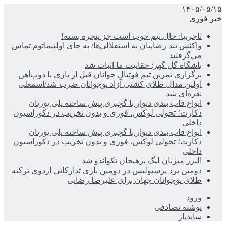
۱۴۰۵/۰۵/۱۵
خبر فوری
تاجرنیا: حال تیم خوب است جز پنجره بسته!
واکنش تند رضاییان به استقلالی‌ها/ به جای اولتیماتوم تماس
می‌گرفتید
باشگاه گل گهر: حقانیت ما اثبات شد
برگزاری تمرین تیم فوتبال جوانان قبل از بازی با ذوب‌آهن
اولین مدال طلای کشتی آزاد نوجوانان ضرب شد/اسمعلی
نقره‌ای شد
انواع قاب بندی دیوار با گچبری پیش ساخته پلی یورتان
دکارت؛ تحولی لوکس، فوری و بدون تخریب در دکوراسیون
داخلی
انواع قاب بندی دیوار با گچبری پیش ساخته پلی یورتان
دکارت؛ تحولی لوکس، فوری و بدون تخریب در دکوراسیون
داخلی
البرز میزبان لیگ پرهیجان تکواندو شد
دومین برد پرسپولیس در دومین بازی تدارکاتی اردوی ترکیه
طلای نوجوانان جهان برای علیرضا رضایی
ورود
نوشته تصادفی
سایدبار