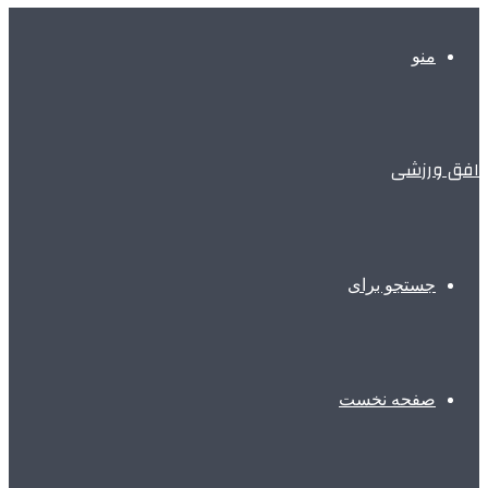
منو
افق ورزشی
جستجو برای
صفحه نخست