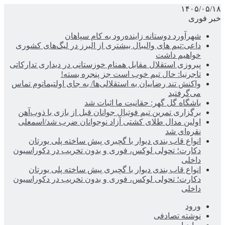
۱۴۰۵/۰۵/۱۸
خبر فوری
شهرآورد دوستانه زاینده‌رود به کام سپاهان
داعی:تیم های والیبال بیشتری از البرز در لیگ‌های کشوری
خواهیم داشت
پیروزی استقلال مقابل همنام خوزستانی در دیداری تدارکاتی
تاجرنیا: حال تیم خوب است جز پنجره بسته!
واکنش تند رضاییان به استقلالی‌ها/ به جای اولتیماتوم تماس
می‌گرفتید
باشگاه گل گهر: حقانیت ما اثبات شد
برگزاری تمرین تیم فوتبال جوانان قبل از بازی با ذوب‌آهن
اولین مدال طلای کشتی آزاد نوجوانان ضرب شد/اسمعلی
نقره‌ای شد
انواع قاب بندی دیوار با گچبری پیش ساخته پلی یورتان
دکارت؛ تحولی لوکس، فوری و بدون تخریب در دکوراسیون
داخلی
انواع قاب بندی دیوار با گچبری پیش ساخته پلی یورتان
دکارت؛ تحولی لوکس، فوری و بدون تخریب در دکوراسیون
داخلی
ورود
نوشته تصادفی