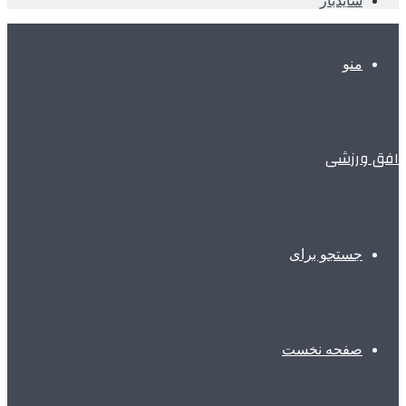
سایدبار
منو
افق ورزشی
جستجو برای
صفحه نخست