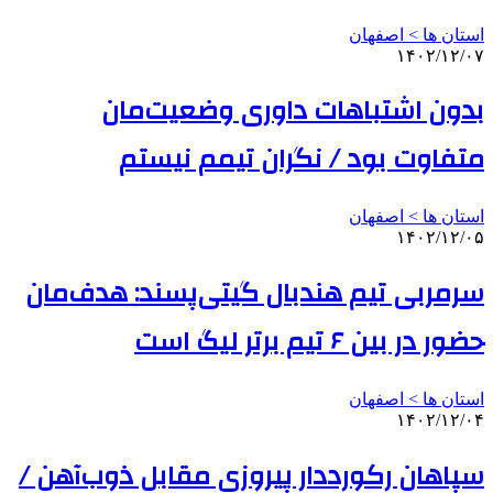
استان ها > اصفهان
۱۴۰۲/۱۲/۰۷
بدون اشتباهات داوری وضعیت‌مان
متفاوت بود / نگران تیمم نیستم
استان ها > اصفهان
۱۴۰۲/۱۲/۰۵
سرمربی تیم هندبال گیتی‌پسند: هدف‌مان
حضور در بین ۶ تیم برتر لیگ است
استان ها > اصفهان
۱۴۰۲/۱۲/۰۴
سپاهان رکورددار پیروزی مقابل ذوب‌آهن /