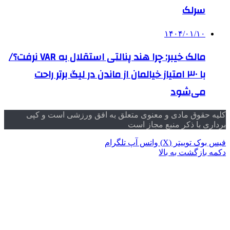
سرلک
۱۴۰۴/۰۱/۱۰
مالک خیبر: چرا هند پنالتی استقلال به VAR نرفت؟/
با ۳۰ امتیاز خیالمان از ماندن در لیگ برتر راحت
می‌شود
کلیه حقوق مادی و معنوی متعلق به افق ورزشی است و کپی
برداری با ذکر منبع مجاز است
فیس بوک
توییتر (X)
واتس آپ
تلگرام
دکمه بازگشت به بالا