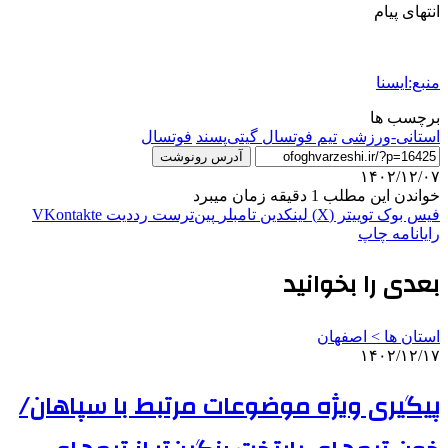
انتهای پیام
منبع:ایسنا
برچسب ها
استانی-ورزشی
تیم فوتسال گیتی‌پسند
فوتسال
آدرس رونوشت
۱۴۰۲/۱۲/۰۷
خواندن این مطلب 1 دقیقه زمان میبرد
فیس بوک
توییتر (X)
لینکدین
‫تامبلر
‫پین‌ترست
‫رددیت
‫VKontakte
رایانامه
چاپ
بعدی را بخوانید
استان ها > اصفهان
۱۴۰۲/۱۲/۱۷
پیگیری ویژه موضوعات مرتبط با سپاهان/