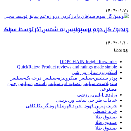
۱۴۰۴/۰۱/۲۱
ویدیو/ گل دوم پرسپولیس به شمس آذر توسط سرلک
۱۴۰۴/۰۱/۱۰
پیوندها
DDPCHAIN freight forwarder
QuickRatey: Product reviews and ratings made simple
اسکوربرد سالن ورزشی
پودر سیلیس-سیلیس میکرونیزه-سیلیس درجه یک-سیلیس
سندبلاست-سیلیس تصفیه آب-سیلیس استخر-سیلیس چمن
مصنوعی
تولیدی لباس ورزشی
خدمات طراحی سایت وردپرسی
خرید بهترین قهوه | خرید قهوه | قهوه گرنیکا کافی
خرید قسطی
صندوق طلا
صندوق طلا
صندوق طلا