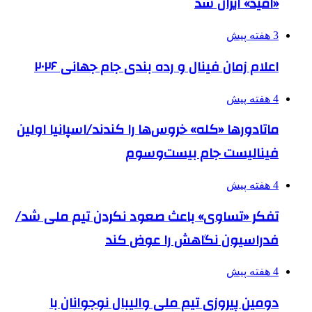
«امید» ایران شد
3 هفته پیش
اعلام زمان فینال و رده بندی جام جهانی ۲۰۲۶
4 هفته پیش
ماتادورها «کله» خروس‌ها را کندند/اسپانیا اولین
فینالیست جام بیست‌وسوم
4 هفته پیش
تفکر «تساوی» باعث صعود نکردن تیم ملی شد/
فدراسیون نگاهش را عوض کند
4 هفته پیش
دومین پیروزی تیم ملی والیبال نوجوانان با