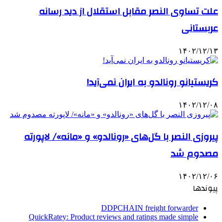
علت تساوی النصر مقابل استقلال از دید رسانه
عربستانی
۱۴۰۲/۱۲/۱۳
کریستیانو رونالدو به ایران نمی‌آید!
۱۴۰۲/۱۲/۰۸
پیروزی النصر با گل‌های «رونالدو» و «مانه»/ لاپورته
مصدوم شد
۱۴۰۲/۱۲/۰۶
پیوندها
DDPCHAIN freight forwarder
QuickRatey: Product reviews and ratings made simple