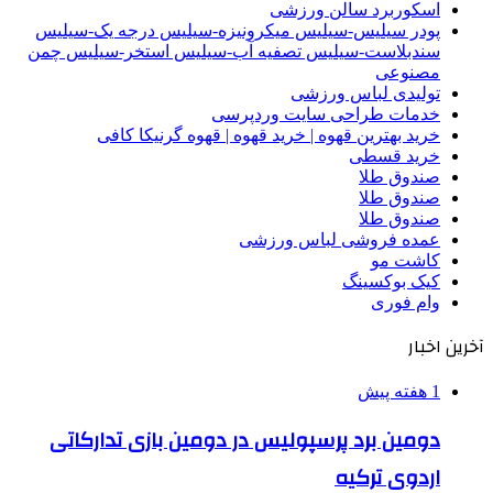
اسکوربرد سالن ورزشی
پودر سیلیس-سیلیس میکرونیزه-سیلیس درجه یک-سیلیس
سندبلاست-سیلیس تصفیه آب-سیلیس استخر-سیلیس چمن
مصنوعی
تولیدی لباس ورزشی
خدمات طراحی سایت وردپرسی
خرید بهترین قهوه | خرید قهوه | قهوه گرنیکا کافی
خرید قسطی
صندوق طلا
صندوق طلا
صندوق طلا
عمده فروشی لباس ورزشی
کاشت مو
کیک بوکسینگ
وام فوری
آخرین اخبار
1 هفته پیش
دومین برد پرسپولیس در دومین بازی تدارکاتی
اردوی ترکیه