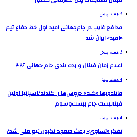
3 هفته پیش
مدافع غایب در جام‌جهانی امید اول خط دفاع تیم
«امید» ایران شد
3 هفته پیش
اعلام زمان فینال و رده بندی جام جهانی ۲۰۲۶
4 هفته پیش
ماتادورها «کله» خروس‌ها را کندند/اسپانیا اولین
فینالیست جام بیست‌وسوم
4 هفته پیش
تفکر «تساوی» باعث صعود نکردن تیم ملی شد/