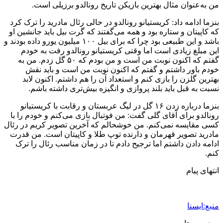
من به‌عنوان مثال بهترین بازیکن تاریخ رونالدو برزیلی است.
بنزما ادامه داد: کریستیانو رونالدو در حالی رئال مادرید را ترک کرد
که کاپیتان و ستاره بود و همه می‌گفتند که گرت بیل باید جانشین او
باشد و این طبیعی بود چرا که برای بیل ۱۰۰ میلیون یورو داده بودند و
این مبلغ زیادی است اما وقتی کریستیانو رونالدو رفت به خودم
گفتم که اکنون نوبت من است و من بودم که ۵۰ گل زدم. من به
خودم باور داشتم و گفتم که اکنون نوبت من است و باید نقش
بهترین گلزن را بازی کنم و استعداد آن را هم داشتم. اکنون لابد
نسبت به قبل باید بلند پروازی و انگیزه بیش‌تری داشته باشم.
بنزما درباره زدن ۱۶ گل در لیگ عربستان و رقابت با کریستیانو
رونالدو برای آقای گلی گفت: من فوتبال بازی می‌کنم و خودم را با
کسی مقایسه نمی‌کنم. من خوشحالم که آخرین تصویر کریم در رئال
مادرید تصویر قهرمان و دارنده توپ طلا و کاپیتان است. من قدرت
ادامه دادن داشتم اما ترجیح دادم تا در زمان مناسب رئال را ترک
کنم.
انتهای پیام
منبع:ایسنا