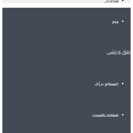
سایدبار
منو
افق ورزشی
جستجو برای
صفحه نخست