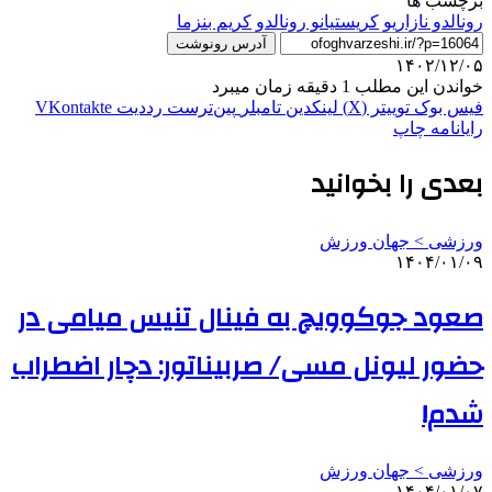
برچسب ها
رونالدو نازاریو
کریستیانو رونالدو
کریم بنزما
آدرس رونوشت
۱۴۰۲/۱۲/۰۵
خواندن این مطلب 1 دقیقه زمان میبرد
فیس بوک
توییتر (X)
لینکدین
‫تامبلر
‫پین‌ترست
‫رددیت
‫VKontakte
رایانامه
چاپ
بعدی را بخوانید
ورزشی > جهان ورزش
۱۴۰۴/۰۱/۰۹
صعود جوکوویچ به فینال تنیس میامی در
حضور لیونل مسی/ صربیناتور: دچار اضطراب
شدم!
ورزشی > جهان ورزش
۱۴۰۴/۰۱/۰۷