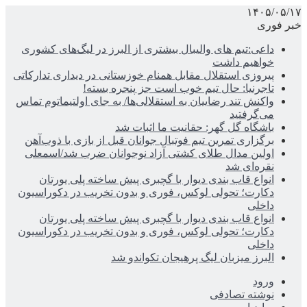
۱۴۰۵/۰۵/۱۷
خبر فوری
داعی:تیم های والیبال بیشتری از البرز در لیگ‌های کشوری
خواهیم داشت
پیروزی استقلال مقابل همنام خوزستانی در دیداری تدارکاتی
تاجرنیا: حال تیم خوب است جز پنجره بسته!
واکنش تند رضاییان به استقلالی‌ها/ به جای اولتیماتوم تماس
می‌گرفتید
باشگاه گل گهر: حقانیت ما اثبات شد
برگزاری تمرین تیم فوتبال جوانان قبل از بازی با ذوب‌آهن
اولین مدال طلای کشتی آزاد نوجوانان ضرب شد/اسمعلی
نقره‌ای شد
انواع قاب بندی دیوار با گچبری پیش ساخته پلی یورتان
دکارت؛ تحولی لوکس، فوری و بدون تخریب در دکوراسیون
داخلی
انواع قاب بندی دیوار با گچبری پیش ساخته پلی یورتان
دکارت؛ تحولی لوکس، فوری و بدون تخریب در دکوراسیون
داخلی
البرز میزبان لیگ پرهیجان تکواندو شد
ورود
نوشته تصادفی