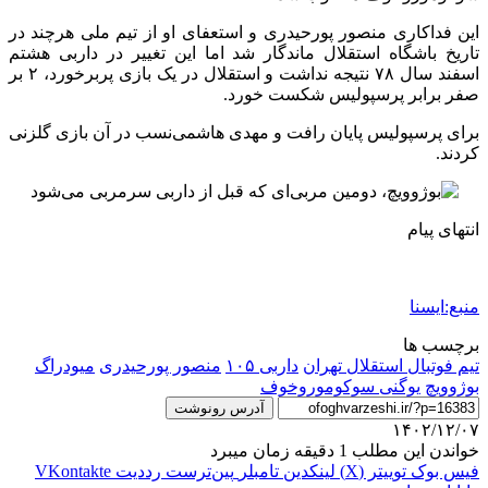
این فداکاری منصور پورحیدری و استعفای او از تیم ملی هرچند در
تاریخ باشگاه استقلال ماندگار شد اما این تغییر در داربی هشتم
اسفند سال ۷۸ نتیجه نداشت و استقلال در یک بازی پربرخورد، ۲ بر
صفر برابر پرسپولیس شکست خورد.
برای پرسپولیس پایان رافت و مهدی هاشمی‌نسب در آن بازی گلزنی
کردند.
انتهای پیام
منبع:ایسنا
برچسب ها
تيم فوتبال استقلال تهران
داربی ۱۰۵
منصور پورحیدری
میودراگ
بوژوویچ
یوگنی سوکوموروخوف
آدرس رونوشت
۱۴۰۲/۱۲/۰۷
خواندن این مطلب 1 دقیقه زمان میبرد
فیس بوک
توییتر (X)
لینکدین
‫تامبلر
‫پین‌ترست
‫رددیت
‫VKontakte