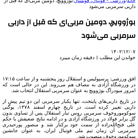
خانه
/
ورزشی > فوتبال، فوتسال
/
بوژوویچ، دومین مربی‌ای که قبل از
داربی سرمربی می‌شود
بوژوویچ، دومین مربی‌ای که قبل از داربی
سرمربی می‌شود
۱۴۰۲/۱۲/۰۷
خواندن این مطلب 1 دقیقه زمان میبرد
افق ورزشی: پرسپولیس و استقلال روز پنجشنبه و از ساعت ۱۷:۱۵
در ورزشگاه آزادی به مصاف هم می‌روند. این در حالی است که
امروز میودراگ بوژوویچ به عنوان سرمربی استقلال انتخاب شد.
در تاریخ داربی‌های پایتخت، تنها یکبار سرمربی این دو تیم پیش از
داربی تغییر کرده است. در تاریخ چهارم اسفند ۱۳۷۸، یوگنی
سوکوموروخوف سرمربی روس تبار استقلال پس از تساوی بدون
گل برابر فولاد در ورزشگاه آزادی و در ادامه نتایج ضعیفش با حکم
علی فتح‌الله‌زاده از سمت خود برکنار شد و منصور پورحیدری
سرمربی آن زمان تیم ملی فوتبال ایران، به عنوان جانشین
سوکوموروخوف منصوب شد.