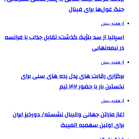
جنگ غول‌ها برای فینال
4 هفته پیش
اسپانیا از سد بلژیک گذشت؛ تقابل جذاب با فرانسه
در نیمه‌نهایی
4 هفته پیش
برگزاری رقابت های پدل رده های سنی برای
نخستین بار با حضور ۴۲ تیم
4 هفته پیش
آغاز ماراتن جهانی والیبال نشسته/ دورخیز ایران
برای اولین سهمیه المپیک