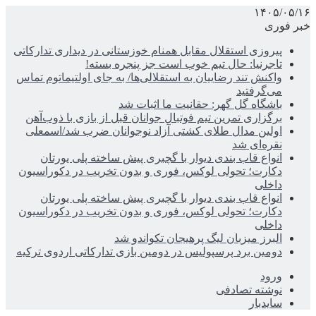
۱۴۰۵/۰۵/۱۶
خبر فوری
پیروزی استقلال مقابل همنام خوزستانی در دیداری تدارکاتی
تاجرنیا: حال تیم خوب است جز پنجره بسته!
واکنش تند رضاییان به استقلالی‌ها/ به جای اولتیماتوم تماس
می‌گرفتید
باشگاه گل گهر: حقانیت ما اثبات شد
برگزاری تمرین تیم فوتبال جوانان قبل از بازی با ذوب‌آهن
اولین مدال طلای کشتی آزاد نوجوانان ضرب شد/اسمعلی
نقره‌ای شد
انواع قاب بندی دیوار با گچبری پیش ساخته پلی یورتان
دکارت؛ تحولی لوکس، فوری و بدون تخریب در دکوراسیون
داخلی
انواع قاب بندی دیوار با گچبری پیش ساخته پلی یورتان
دکارت؛ تحولی لوکس، فوری و بدون تخریب در دکوراسیون
داخلی
البرز میزبان لیگ پرهیجان تکواندو شد
دومین برد پرسپولیس در دومین بازی تدارکاتی اردوی ترکیه
ورود
نوشته تصادفی
سایدبار