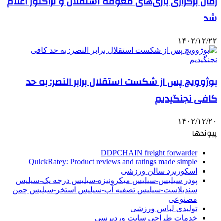
زمان برگزاری بازی‌های معوقه استقلال و تراکتور اعلام
شد
۱۴۰۲/۱۲/۲۲
بوژوویچ پس از شکست استقلال برابر النصر: به حد
کافی نجنگیدیم
۱۴۰۲/۱۲/۲۰
پیوندها
DDPCHAIN freight forwarder
QuickRatey: Product reviews and ratings made simple
اسکوربرد سالن ورزشی
پودر سیلیس-سیلیس میکرونیزه-سیلیس درجه یک-سیلیس
سندبلاست-سیلیس تصفیه آب-سیلیس استخر-سیلیس چمن
مصنوعی
تولیدی لباس ورزشی
خدمات طراحی سایت وردپرسی