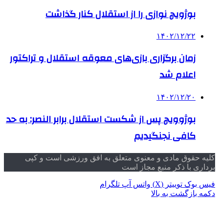
بوژویچ نوازی را از استقلال کنار گذاشت
۱۴۰۲/۱۲/۲۲
زمان برگزاری بازی‌های معوقه استقلال و تراکتور
اعلام شد
۱۴۰۲/۱۲/۲۰
بوژوویچ پس از شکست استقلال برابر النصر: به حد
کافی نجنگیدیم
کلیه حقوق مادی و معنوی متعلق به افق ورزشی است و کپی
برداری با ذکر منبع مجاز است
فیس بوک
توییتر (X)
واتس آپ
تلگرام
دکمه بازگشت به بالا