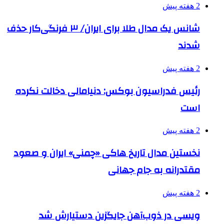
2 هفته پیش
شانس یک مدال طلا برای ایران/ ۳ فرنگی‌کار حذف
شدند
2 هفته پیش
رئیس فدراسیون بوکس: دنیامالی دخالت نکرده
است
2 هفته پیش
نخستین مدال تاریخ هاکی «چمنی» ایران و صعود
مقتدرانه به جام جهانی
2 هفته پیش
ویسی در ذوب‌آهن جایگزین دستیارش شد