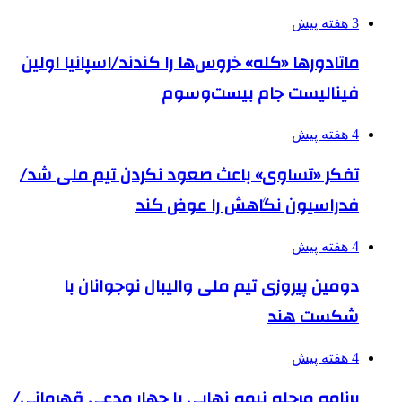
3 هفته پیش
ماتادورها «کله» خروس‌ها را کندند/اسپانیا اولین
فینالیست جام بیست‌وسوم
4 هفته پیش
تفکر «تساوی» باعث صعود نکردن تیم ملی شد/
فدراسیون نگاهش را عوض کند
4 هفته پیش
دومین پیروزی تیم ملی والیبال نوجوانان با
شکست هند
4 هفته پیش
برنامه مرحله نیمه نهایی با چهار مدعی قهرمانی/