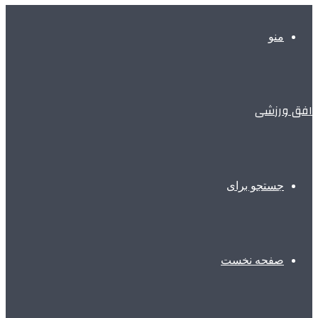
منو
افق ورزشی
جستجو برای
صفحه نخست