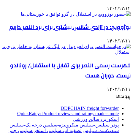
۱۴۰۲/۱۲/۱۲
بوژوویچ: در آزادی شانس بیشتری برای برد النصر داریم
۱۴۰۲/۱۲/۱۱
فهرست رسمی النصر برای تقابل با استقلال/ رونالدو
نیست، دوران هست
۱۴۰۲/۱۲/۱۱
پیوندها
DDPCHAIN freight forwarder
QuickRatey: Product reviews and ratings made simple
اسکوربرد سالن ورزشی
پودر سیلیس-سیلیس میکرونیزه-سیلیس درجه یک-سیلیس
سندبلاست-سیلیس تصفیه آب-سیلیس استخر-سیلیس چمن