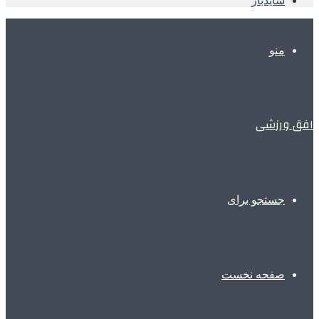
سایدبار
منو
افق ورزشی
جستجو برای
صفحه نخست