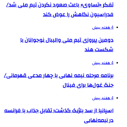
تفکر «تساوی» باعث صعود نکردن تیم ملی شد/
فدراسیون نگاهش را عوض کند
4 هفته پیش
دومین پیروزی تیم ملی والیبال نوجوانان با
شکست هند
4 هفته پیش
برنامه مرحله نیمه نهایی با چهار مدعی قهرمانی/
جنگ غول‌ها برای فینال
4 هفته پیش
اسپانیا از سد بلژیک گذشت؛ تقابل جذاب با فرانسه
در نیمه‌نهایی