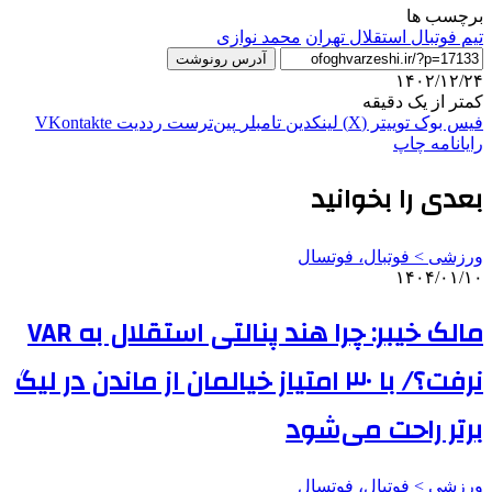
برچسب ها
تيم فوتبال استقلال تهران
محمد نوازی
آدرس رونوشت
۱۴۰۲/۱۲/۲۴
کمتر از یک دقیقه
فیس بوک
توییتر (X)
لینکدین
‫تامبلر
‫پین‌ترست
‫رددیت
‫VKontakte
رایانامه
چاپ
بعدی را بخوانید
ورزشی > فوتبال، فوتسال
۱۴۰۴/۰۱/۱۰
مالک خیبر: چرا هند پنالتی استقلال به VAR
نرفت؟/ با ۳۰ امتیاز خیالمان از ماندن در لیگ
برتر راحت می‌شود
ورزشی > فوتبال، فوتسال