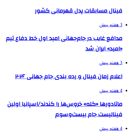
فینال مسابقات پدل قهرمانی کشور
3 هفته پیش
مدافع غایب در جام‌جهانی امید اول خط دفاع تیم
«امید» ایران شد
3 هفته پیش
اعلام زمان فینال و رده بندی جام جهانی ۲۰۲۶
4 هفته پیش
ماتادورها «کله» خروس‌ها را کندند/اسپانیا اولین
فینالیست جام بیست‌وسوم
4 هفته پیش