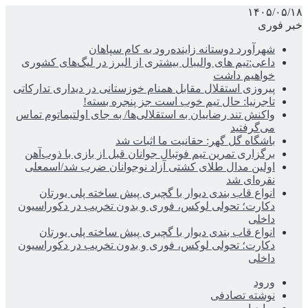
۱۴۰۵/۰۵/۱۸
خبر فوری
شهرآورد دوستانه زاینده‌رود به کام سپاهان
داعی:تیم های والیبال بیشتری از البرز در لیگ‌های کشوری
خواهیم داشت
پیروزی استقلال مقابل همنام خوزستانی در دیداری تدارکاتی
تاجرنیا: حال تیم خوب است جز پنجره بسته!
واکنش تند رضاییان به استقلالی‌ها/ به جای اولتیماتوم تماس
می‌گرفتید
باشگاه گل گهر: حقانیت ما اثبات شد
برگزاری تمرین تیم فوتبال جوانان قبل از بازی با ذوب‌آهن
اولین مدال طلای کشتی آزاد نوجوانان ضرب شد/اسمعلی
نقره‌ای شد
انواع قاب بندی دیوار با گچبری پیش ساخته پلی یورتان
دکارت؛ تحولی لوکس، فوری و بدون تخریب در دکوراسیون
داخلی
انواع قاب بندی دیوار با گچبری پیش ساخته پلی یورتان
دکارت؛ تحولی لوکس، فوری و بدون تخریب در دکوراسیون
داخلی
ورود
نوشته تصادفی