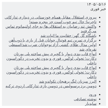
۱۴۰۵/۰۵/۱۶
خبر فوری
پیروزی استقلال مقابل همنام خوزستانی در دیداری تدارکاتی
تاجرنیا: حال تیم خوب است جز پنجره بسته!
واکنش تند رضاییان به استقلالی‌ها/ به جای اولتیماتوم تماس
می‌گرفتید
باشگاه گل گهر: حقانیت ما اثبات شد
برگزاری تمرین تیم فوتبال جوانان قبل از بازی با ذوب‌آهن
اولین مدال طلای کشتی آزاد نوجوانان ضرب شد/اسمعلی
نقره‌ای شد
انواع قاب بندی دیوار با گچبری پیش ساخته پلی یورتان
دکارت؛ تحولی لوکس، فوری و بدون تخریب در دکوراسیون
داخلی
انواع قاب بندی دیوار با گچبری پیش ساخته پلی یورتان
دکارت؛ تحولی لوکس، فوری و بدون تخریب در دکوراسیون
داخلی
البرز میزبان لیگ پرهیجان تکواندو شد
دومین برد پرسپولیس در دومین بازی تدارکاتی اردوی ترکیه
ورود
نوشته تصادفی
سایدبار