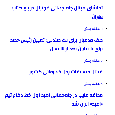
تماشای فینال جام جهانی فوتبال در باغ کتاب
تهران
3 هفته پیش
صف مدعیان برای یک صندلی؛ تعیین رئیس جدید
برای نابینایان بعد از ۱۲ سال
3 هفته پیش
فینال مسابقات پدل قهرمانی کشور
3 هفته پیش
مدافع غایب در جام‌جهانی امید اول خط دفاع تیم
«امید» ایران شد