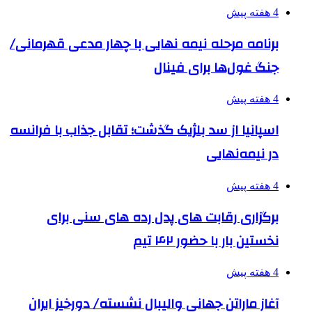
4 هفته پیش
برنامه مرحله نیمه نهایی با چهار مدعی قهرمانی/
جنگ غول‌ها برای فینال
4 هفته پیش
اسپانیا از سد بلژیک گذشت؛ تقابل جذاب با فرانسه
در نیمه‌نهایی
4 هفته پیش
برگزاری رقابت های پدل رده های سنی برای
نخستین بار با حضور ۴۲ تیم
4 هفته پیش
آغاز ماراتن جهانی والیبال نشسته/ دورخیز ایران