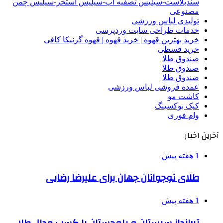
سندبلاست-سیلیس تصفیه آب-سیلیس استخر-سیلیس چمن
مصنوعی
تولیدی لباس ورزشی
خدمات طراحی سایت وردپرسی
خرید بهترین قهوه | خرید قهوه | قهوه گرنیکا کافی
خرید قسطی
صندوق طلا
صندوق طلا
صندوق طلا
عمده فروشی لباس ورزشی
کاشت مو
کیک بوکسینگ
وام فوری
آخرین اخبار
1 هفته پیش
طلای نوجوانان جهان برای علیرضا رضایی
1 هفته پیش
تیرانداز سیستان و بلوچستان با کسب مدال طلا