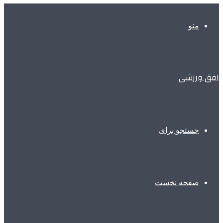
منو
افق ورزشی
جستجو برای
صفحه نخست