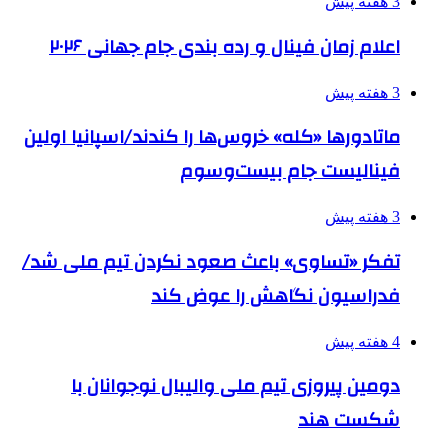
3 هفته پیش
اعلام زمان فینال و رده بندی جام جهانی ۲۰۲۶
3 هفته پیش
ماتادورها «کله» خروس‌ها را کندند/اسپانیا اولین
فینالیست جام بیست‌وسوم
3 هفته پیش
تفکر «تساوی» باعث صعود نکردن تیم ملی شد/
فدراسیون نگاهش را عوض کند
4 هفته پیش
دومین پیروزی تیم ملی والیبال نوجوانان با
شکست هند