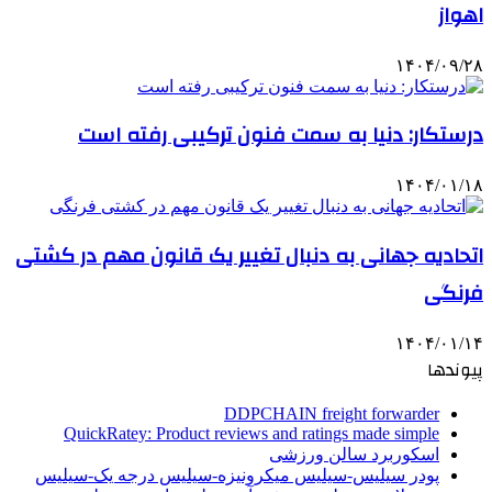
اهواز
۱۴۰۴/۰۹/۲۸
درستکار: دنیا به سمت فنون ترکیبی رفته است
۱۴۰۴/۰۱/۱۸
اتحادیه جهانی به دنبال تغییر یک قانون مهم در کشتی
فرنگی
۱۴۰۴/۰۱/۱۴
پیوندها
DDPCHAIN freight forwarder
QuickRatey: Product reviews and ratings made simple
اسکوربرد سالن ورزشی
پودر سیلیس-سیلیس میکرونیزه-سیلیس درجه یک-سیلیس