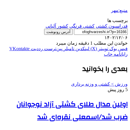
منبع:مهر
برچسب ها
فدراسیون کشتی
کشتی فرنگی
کشور آلبانی
آدرس رونوشت
۱۴۰۲/۱۲/۰۶
خواندن این مطلب 1 دقیقه زمان میبرد
فیس بوک
توییتر (X)
لینکدین
‫تامبلر
‫پین‌ترست
‫رددیت
‫VKontakte
رایانامه
چاپ
بعدی را بخوانید
ورزش > کشتی و وزنه برداری
5 روز پیش
اولین مدال طلای کشتی آزاد نوجوانان
ضرب شد/اسمعلی نقره‌ای شد