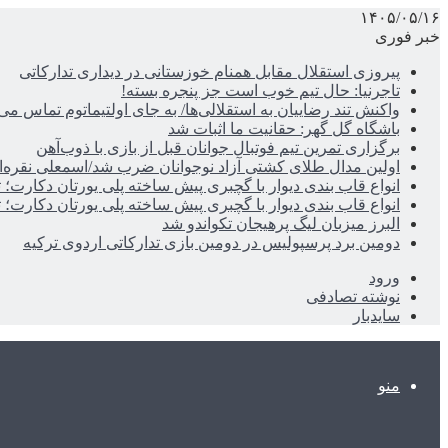
۱۴۰۵/۰۵/۱۶
خبر فوری
پیروزی استقلال مقابل همنام خوزستانی در دیداری تدارکاتی
تاجرنیا: حال تیم خوب است جز پنجره بسته!
واکنش تند رضاییان به استقلالی‌ها/ به جای اولتیماتوم تماس می‌
باشگاه گل گهر: حقانیت ما اثبات شد
برگزاری تمرین تیم فوتبال جوانان قبل از بازی با ذوب‌آهن
اولین مدال طلای کشتی آزاد نوجوانان ضرب شد/اسمعلی نقره‌
انواع قاب بندی دیوار با گچبری پیش ساخته پلی یورتان دکارت
انواع قاب بندی دیوار با گچبری پیش ساخته پلی یورتان دکارت
البرز میزبان لیگ پرهیجان تکواندو شد
دومین برد پرسپولیس در دومین بازی تدارکاتی اردوی ترکیه
ورود
نوشته تصادفی
سایدبار
منو