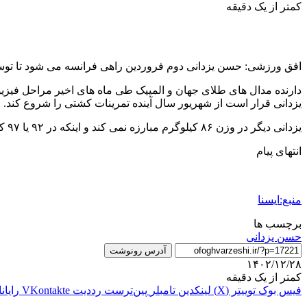
کمتر از یک دقیقه
افق ورزشی: حسن یزدانی دوم فروردین راهی فرانسه می شود تا توسط
دارنده مدال های طلای جهان و المپیک طی ماه های اخیر مراحل فیزیو
یزدانی قرار است از شهریور سال آینده تمرینات کشتی را شروع کند.
یزدانی دیگر در وزن ۸۶ کیلوگرم مبارزه نمی کند و اینکه در ۹۲ یا ۹۷ کیلوگرم مبارزه کند پس از بازگشت به تمرینات مشخص خواهد شد.
انتهای پیام
منبع:ایسنا
برچسب ها
حسن یزدانی
آدرس رونوشت
۱۴۰۲/۱۲/۲۸
کمتر از یک دقیقه
فیس بوک
توییتر (X)
لینکدین
‫تامبلر
‫پین‌ترست
‫رددیت
‫VKontakte
رایان