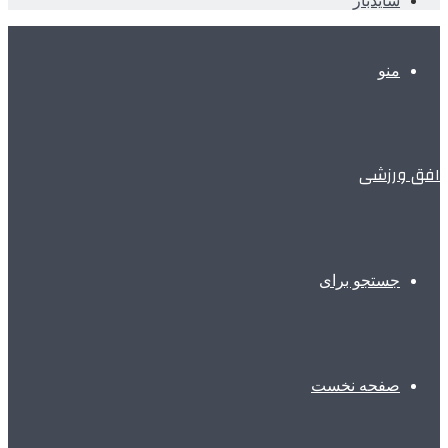
سایدبار
منو
افق ورزشی
جستجو برای
صفحه نخست