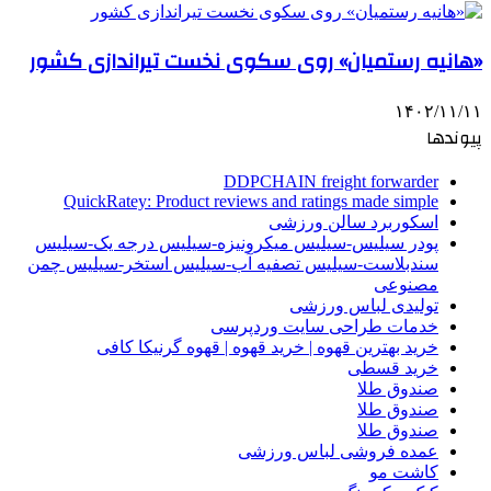
«هانیه رستمیان» روی سکوی نخست تیراندازی کشور
۱۴۰۲/۱۱/۱۱
پیوندها
DDPCHAIN freight forwarder
QuickRatey: Product reviews and ratings made simple
اسکوربرد سالن ورزشی
پودر سیلیس-سیلیس میکرونیزه-سیلیس درجه یک-سیلیس
سندبلاست-سیلیس تصفیه آب-سیلیس استخر-سیلیس چمن
مصنوعی
تولیدی لباس ورزشی
خدمات طراحی سایت وردپرسی
خرید بهترین قهوه | خرید قهوه | قهوه گرنیکا کافی
خرید قسطی
صندوق طلا
صندوق طلا
صندوق طلا
عمده فروشی لباس ورزشی
کاشت مو