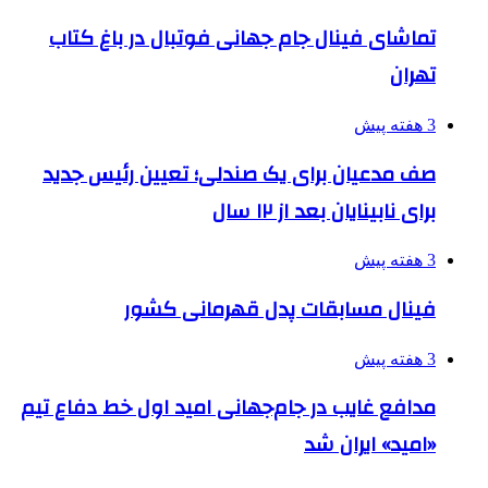
تماشای فینال جام جهانی فوتبال در باغ کتاب
تهران
3 هفته پیش
صف مدعیان برای یک صندلی؛ تعیین رئیس جدید
برای نابینایان بعد از ۱۲ سال
3 هفته پیش
فینال مسابقات پدل قهرمانی کشور
3 هفته پیش
مدافع غایب در جام‌جهانی امید اول خط دفاع تیم
«امید» ایران شد