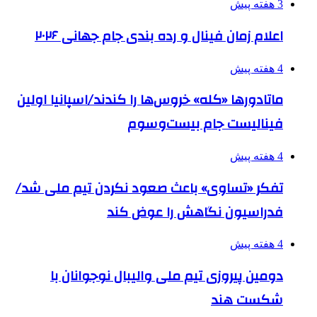
3 هفته پیش
اعلام زمان فینال و رده بندی جام جهانی ۲۰۲۶
4 هفته پیش
ماتادورها «کله» خروس‌ها را کندند/اسپانیا اولین
فینالیست جام بیست‌وسوم
4 هفته پیش
تفکر «تساوی» باعث صعود نکردن تیم ملی شد/
فدراسیون نگاهش را عوض کند
4 هفته پیش
دومین پیروزی تیم ملی والیبال نوجوانان با
شکست هند