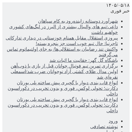
۱۴۰۵/۰۵/۱۸
خبر فوری
شهرآورد دوستانه زاینده‌رود به کام سپاهان
داعی:تیم های والیبال بیشتری از البرز در لیگ‌های کشوری
خواهیم داشت
پیروزی استقلال مقابل همنام خوزستانی در دیداری تدارکاتی
تاجرنیا: حال تیم خوب است جز پنجره بسته!
واکنش تند رضاییان به استقلالی‌ها/ به جای اولتیماتوم تماس
می‌گرفتید
باشگاه گل گهر: حقانیت ما اثبات شد
برگزاری تمرین تیم فوتبال جوانان قبل از بازی با ذوب‌آهن
اولین مدال طلای کشتی آزاد نوجوانان ضرب شد/اسمعلی
نقره‌ای شد
انواع قاب بندی دیوار با گچبری پیش ساخته پلی یورتان
دکارت؛ تحولی لوکس، فوری و بدون تخریب در دکوراسیون
داخلی
انواع قاب بندی دیوار با گچبری پیش ساخته پلی یورتان
دکارت؛ تحولی لوکس، فوری و بدون تخریب در دکوراسیون
داخلی
ورود
نوشته تصادفی