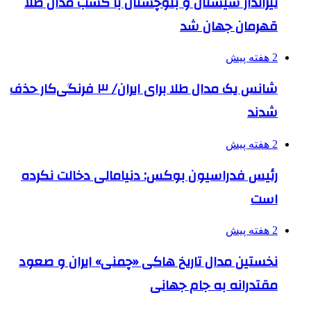
تیرانداز سیستان و بلوچستان با کسب مدال طلا
قهرمان جهان شد
2 هفته پیش
شانس یک مدال طلا برای ایران/ ۳ فرنگی‌کار حذف
شدند
2 هفته پیش
رئیس فدراسیون بوکس: دنیامالی دخالت نکرده
است
2 هفته پیش
نخستین مدال تاریخ هاکی «چمنی» ایران و صعود
مقتدرانه به جام جهانی