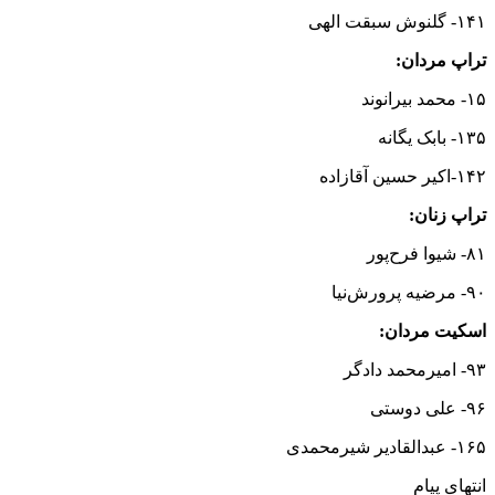
۱۴۱- گلنوش سبقت الهی
تراپ مردان:
۱۵- محمد بیرانوند
۱۳۵- بابک یگانه
۱۴۲-اکیر حسین آقازاده
تراپ زنان:
۸۱- شیوا فرح‌پور
۹۰- مرضیه پرورش‌نیا
اسکیت مردان:
۹۳- امیرمحمد دادگر
۹۶- علی دوستی
۱۶۵- عبدالقادیر شیرمحمدی
انتهای پیام