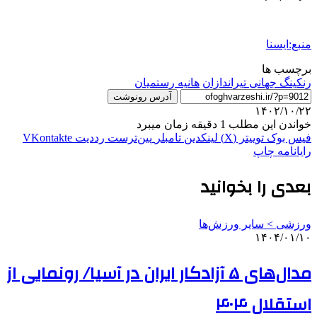
منبع:ایسنا
برچسب ها
رنکینگ جهانی تیراندازان
هانیه رستمیان
آدرس رونوشت
۱۴۰۲/۱۰/۲۲
خواندن این مطلب 1 دقیقه زمان میبرد
فیس بوک
توییتر (X)
لینکدین
‫تامبلر
‫پین‌ترست
‫رددیت
‫VKontakte
رایانامه
چاپ
بعدی را بخوانید
ورزشی > سایر ورزش‌ها
۱۴۰۴/۰۱/۱۰
مدال‌های ۵ آزادکار ایران در آسیا/ رونمایی از
استقلال ۴۰۴