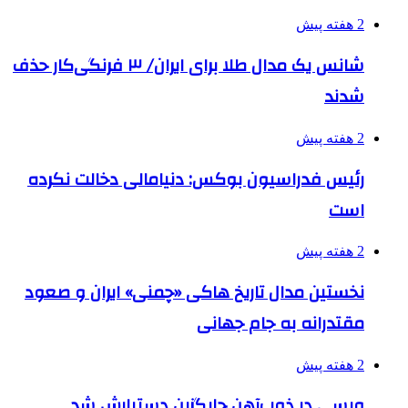
2 هفته پیش
شانس یک مدال طلا برای ایران/ ۳ فرنگی‌کار حذف
شدند
2 هفته پیش
رئیس فدراسیون بوکس: دنیامالی دخالت نکرده
است
2 هفته پیش
نخستین مدال تاریخ هاکی «چمنی» ایران و صعود
مقتدرانه به جام جهانی
2 هفته پیش
ویسی در ذوب‌آهن جایگزین دستیارش شد