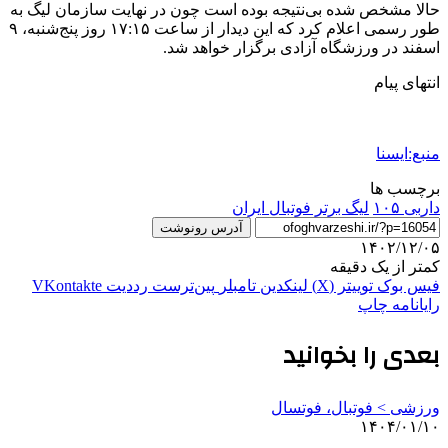
حالا مشخص شده بی‌نتیجه بوده است چون در نهایت سازمان لیگ به
طور رسمی اعلام کرد که این دیدار از ساعت ۱۷:۱۵ روز پنج‌شنبه، ۹
اسفند در ورزشگاه آزادی برگزار خواهد شد.
انتهای پیام
منبع:ایسنا
برچسب ها
داربی ۱۰۵
ليگ برتر فوتبال ایران
آدرس رونوشت
۱۴۰۲/۱۲/۰۵
کمتر از یک دقیقه
فیس بوک
توییتر (X)
لینکدین
‫تامبلر
‫پین‌ترست
‫رددیت
‫VKontakte
رایانامه
چاپ
بعدی را بخوانید
ورزشی > فوتبال، فوتسال
۱۴۰۴/۰۱/۱۰