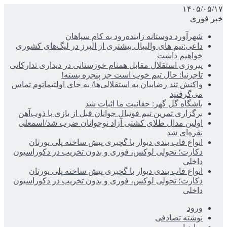
۱۴۰۵/۰۵/۱۷
خبر فوری
شهرآورد دوستانه زاینده‌رود به کام سپاهان
داعی:تیم های والیبال بیشتری از البرز در لیگ‌های کشوری
خواهیم داشت
پیروزی استقلال مقابل همنام خوزستانی در دیداری تدارکاتی
تاجرنیا: حال تیم خوب است جز پنجره بسته!
واکنش تند رضاییان به استقلالی‌ها/ به جای اولتیماتوم تماس
می‌گرفتید
باشگاه گل گهر: حقانیت ما اثبات شد
برگزاری تمرین تیم فوتبال جوانان قبل از بازی با ذوب‌آهن
اولین مدال طلای کشتی آزاد نوجوانان ضرب شد/اسمعلی
نقره‌ای شد
انواع قاب بندی دیوار با گچبری پیش ساخته پلی یورتان
دکارت؛ تحولی لوکس، فوری و بدون تخریب در دکوراسیون
داخلی
انواع قاب بندی دیوار با گچبری پیش ساخته پلی یورتان
دکارت؛ تحولی لوکس، فوری و بدون تخریب در دکوراسیون
داخلی
ورود
نوشته تصادفی