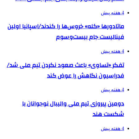
4 هفته پیش
ماتادورها «کله» خروس‌ها را کندند/اسپانیا اولین
فینالیست جام بیست‌وسوم
4 هفته پیش
تفکر «تساوی» باعث صعود نکردن تیم ملی شد/
فدراسیون نگاهش را عوض کند
4 هفته پیش
دومین پیروزی تیم ملی والیبال نوجوانان با
شکست هند
4 هفته پیش