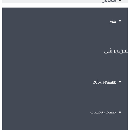
سایدبار
منو
افق ورزشی
جستجو برای
صفحه نخست