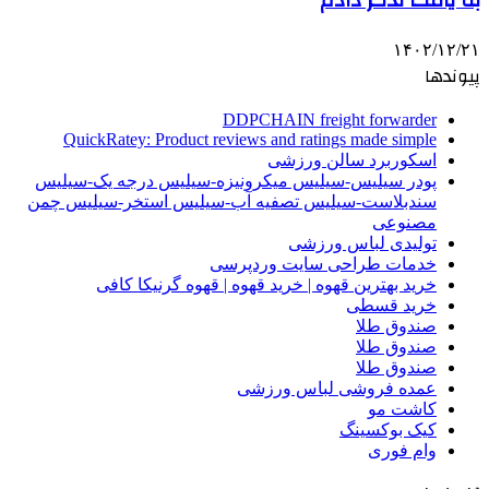
۱۴۰۲/۱۲/۲۱
پیوندها
DDPCHAIN freight forwarder
QuickRatey: Product reviews and ratings made simple
اسکوربرد سالن ورزشی
پودر سیلیس-سیلیس میکرونیزه-سیلیس درجه یک-سیلیس
سندبلاست-سیلیس تصفیه آب-سیلیس استخر-سیلیس چمن
مصنوعی
تولیدی لباس ورزشی
خدمات طراحی سایت وردپرسی
خرید بهترین قهوه | خرید قهوه | قهوه گرنیکا کافی
خرید قسطی
صندوق طلا
صندوق طلا
صندوق طلا
عمده فروشی لباس ورزشی
کاشت مو
کیک بوکسینگ
وام فوری