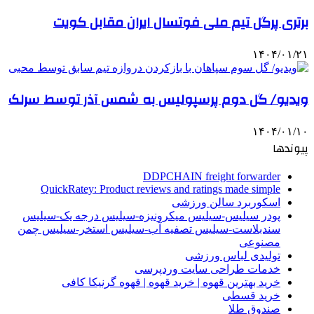
برتری پرگل تیم ملی فوتسال ایران مقابل کویت
۱۴۰۴/۰۱/۲۱
ویدیو/ گل دوم پرسپولیس به شمس آذر توسط سرلک
۱۴۰۴/۰۱/۱۰
پیوندها
DDPCHAIN freight forwarder
QuickRatey: Product reviews and ratings made simple
اسکوربرد سالن ورزشی
پودر سیلیس-سیلیس میکرونیزه-سیلیس درجه یک-سیلیس
سندبلاست-سیلیس تصفیه آب-سیلیس استخر-سیلیس چمن
مصنوعی
تولیدی لباس ورزشی
خدمات طراحی سایت وردپرسی
خرید بهترین قهوه | خرید قهوه | قهوه گرنیکا کافی
خرید قسطی
صندوق طلا