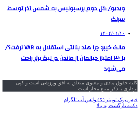
ویدیو/ گل دوم پرسپولیس به شمس آذر توسط
سرلک
۱۴۰۴/۰۱/۱۰
مالک خیبر: چرا هند پنالتی استقلال به VAR نرفت؟/
با ۳۰ امتیاز خیالمان از ماندن در لیگ برتر راحت
می‌شود
کلیه حقوق مادی و معنوی متعلق به افق ورزشی است و کپی
برداری با ذکر منبع مجاز است
فیس بوک
توییتر (X)
واتس آپ
تلگرام
دکمه بازگشت به بالا