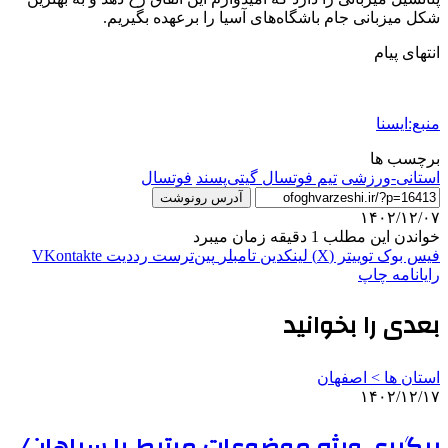
شکل میزبانی جام باشگاه‌های آسیا را برعهده بگیریم.
انتهای پیام
منبع:ایسنا
برچسب ها
استانی-ورزشی
تیم فوتسال گیتی‌پسند
فوتسال
آدرس رونوشت
۱۴۰۲/۱۲/۰۷
خواندن این مطلب 1 دقیقه زمان میبرد
فیس بوک
توییتر (X)
لینکدین
‫تامبلر
‫پین‌ترست
‫رددیت
‫VKontakte
رایانامه
چاپ
بعدی را بخوانید
استان ها > اصفهان
۱۴۰۲/۱۲/۱۷
پیگیری ویژه موضوعات مرتبط با سپاهان/