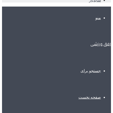
سایدبار
منو
افق ورزشی
جستجو برای
صفحه نخست