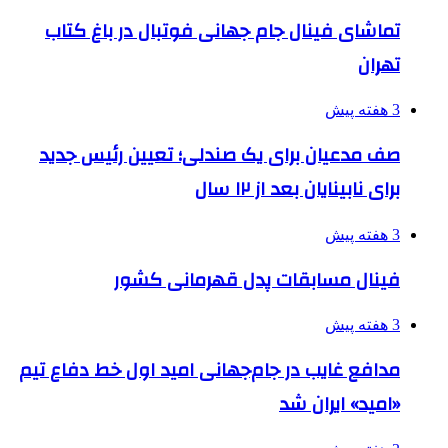
تماشای فینال جام جهانی فوتبال در باغ کتاب
تهران
3 هفته پیش
صف مدعیان برای یک صندلی؛ تعیین رئیس جدید
برای نابینایان بعد از ۱۲ سال
3 هفته پیش
فینال مسابقات پدل قهرمانی کشور
3 هفته پیش
مدافع غایب در جام‌جهانی امید اول خط دفاع تیم
«امید» ایران شد