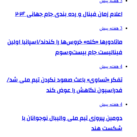
3 هفته پیش
اعلام زمان فینال و رده بندی جام جهانی ۲۰۲۶
3 هفته پیش
ماتادورها «کله» خروس‌ها را کندند/اسپانیا اولین
فینالیست جام بیست‌وسوم
4 هفته پیش
تفکر «تساوی» باعث صعود نکردن تیم ملی شد/
فدراسیون نگاهش را عوض کند
4 هفته پیش
دومین پیروزی تیم ملی والیبال نوجوانان با
شکست هند