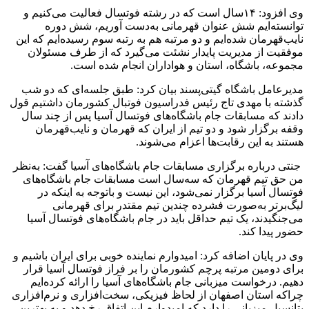
وی افزود: ۱۴سال است که در رشته فوتسال فعالیت می‌کنیم و
توانسته‌ایم شش عنوان قهرمانی به‌دست آوریم، شش دوره
نایب‌قهرمان شده‌ایم و دو مرتبه هم به رتبه سوم رسیده‌ایم که این
موفقیت از مدیریت پایدار نشئت می‌گیرد که از طرف مسئولان
مجموعه، باشگاه، استان و هواداران انجام شده است.
مدیرعامل باشگاه گیتی‌پسند بیان کرد: طبق جلسه‌ای که دو شب
گذشته با مهدی تاج رئیس فدراسیون فوتبال کشورمان داشتیم قول
دادند که مسابقات جام باشگاه‌های فوتسال آسیا پس از چند سال
وقفه برگزار شود و دو تیم از ایران که قهرمان و نایب‌قهرمان
هستند به این رقابت‌ها اعزام می‌شوند.
جنتی درباره برگزاری مسابقات جام باشگاه‌های آسیا گفت: به‌نظر
من حق تیم قهرمان که سه‌سال است مسابقات جام باشگاه‌های
فوتسال آسیا برگزار نمی‌شود، این نیست و باتوجه به اینکه در
لیگ‌برتر به‌صورت فشرده چندین تیم مقتدر برای قهرمانی
می‌جنگیدند، یک تیم حداقل باید در جام باشگاه‌های فوتسال آسیا
حضور پیدا کند.
وی در پایان اضافه کرد: امیدوارم نماینده خوبی برای ایران باشیم و
برای دومین مرتبه پرچم کشورمان را بر فراز فوتسال آسیا قرار
دهیم. درخواست میزبانی جام باشگاه‌های آسیا را ارائه کرده‌ایم
چراکه استان اصفهان از لحاظ فیزیکی، سخت‌افزاری و نرم‌افزاری
پتانسیل میزبانی را دارد که امیدوارم این اتفاق رخ دهد و به بهترین