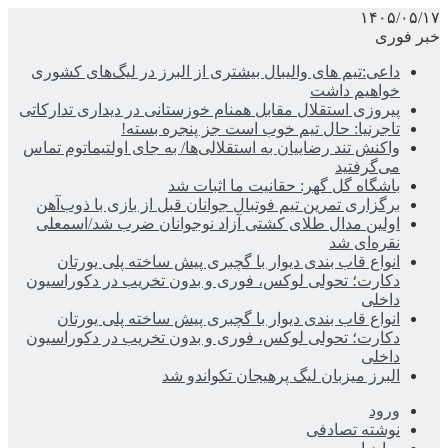
۱۴۰۵/۰۵/۱۷
خبر فوری
داعی:تیم های والیبال بیشتری از البرز در لیگ‌های کشوری
خواهیم داشت
پیروزی استقلال مقابل همنام خوزستانی در دیداری تدارکاتی
تاجرنیا: حال تیم خوب است جز پنجره بسته!
واکنش تند رضاییان به استقلالی‌ها/ به جای اولتیماتوم تماس
می‌گرفتید
باشگاه گل گهر: حقانیت ما اثبات شد
برگزاری تمرین تیم فوتبال جوانان قبل از بازی با ذوب‌آهن
اولین مدال طلای کشتی آزاد نوجوانان ضرب شد/اسمعلی
نقره‌ای شد
انواع قاب بندی دیوار با گچبری پیش ساخته پلی یورتان
دکارت؛ تحولی لوکس، فوری و بدون تخریب در دکوراسیون
داخلی
انواع قاب بندی دیوار با گچبری پیش ساخته پلی یورتان
دکارت؛ تحولی لوکس، فوری و بدون تخریب در دکوراسیون
داخلی
البرز میزبان لیگ پرهیجان تکواندو شد
ورود
نوشته تصادفی