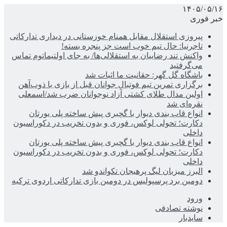
۱۴۰۵/۰۵/۱۶
خبر فوری
پیروزی استقلال مقابل همنام خوزستانی در دیداری تدارکاتی
تاجرنیا: حال تیم خوب است جز پنجره بسته!
واکنش تند رضاییان به استقلالی‌ها/ به جای اولتیماتوم تماس
می‌گرفتید
باشگاه گل گهر: حقانیت ما اثبات شد
برگزاری تمرین تیم فوتبال جوانان قبل از بازی با ذوب‌آهن
اولین مدال طلای کشتی آزاد نوجوانان ضرب شد/اسمعلی
نقره‌ای شد
انواع قاب بندی دیوار با گچبری پیش ساخته پلی یورتان
دکارت؛ تحولی لوکس، فوری و بدون تخریب در دکوراسیون
داخلی
انواع قاب بندی دیوار با گچبری پیش ساخته پلی یورتان
دکارت؛ تحولی لوکس، فوری و بدون تخریب در دکوراسیون
داخلی
البرز میزبان لیگ پرهیجان تکواندو شد
دومین برد پرسپولیس در دومین بازی تدارکاتی اردوی ترکیه
ورود
نوشته تصادفی
سایدبار