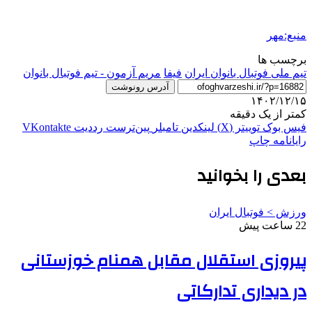
منبع:مهر
برچسب ها
تیم ملی فوتبال بانوان ایران
فیفا
مریم آزمون - تیم فوتبال بانوان
آدرس رونوشت
۱۴۰۲/۱۲/۱۵
کمتر از یک دقیقه
فیس بوک
توییتر (X)
لینکدین
‫تامبلر
‫پین‌ترست
‫رددیت
‫VKontakte
رایانامه
چاپ
بعدی را بخوانید
ورزش > فوتبال ایران
22 ساعت پیش
پیروزی استقلال مقابل همنام خوزستانی
در دیداری تدارکاتی