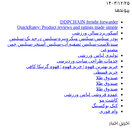
۱۴۰۳/۱۲/۲۵
پیوندها
DDPCHAIN freight forwarder
QuickRatey: Product reviews and ratings made simple
اسکوربرد سالن ورزشی
پودر سیلیس-سیلیس میکرونیزه-سیلیس درجه یک-سیلیس
سندبلاست-سیلیس تصفیه آب-سیلیس استخر-سیلیس چمن
مصنوعی
تولیدی لباس ورزشی
خدمات طراحی سایت وردپرسی
خرید بهترین قهوه | خرید قهوه | قهوه گرنیکا کافی
خرید قسطی
صندوق طلا
صندوق طلا
صندوق طلا
عمده فروشی لباس ورزشی
کاشت مو
کیک بوکسینگ
وام فوری
آخرین اخبار