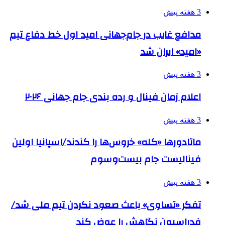
3 هفته پیش
مدافع غایب در جام‌جهانی امید اول خط دفاع تیم
«امید» ایران شد
3 هفته پیش
اعلام زمان فینال و رده بندی جام جهانی ۲۰۲۶
3 هفته پیش
ماتادورها «کله» خروس‌ها را کندند/اسپانیا اولین
فینالیست جام بیست‌وسوم
3 هفته پیش
تفکر «تساوی» باعث صعود نکردن تیم ملی شد/
فدراسیون نگاهش را عوض کند