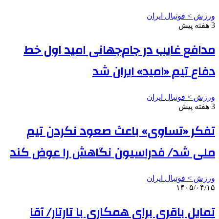
ورزش > فوتبال ایران
3 هفته پیش
مدافع غایب در جام‌جهانی امید اول خط
دفاع تیم «امید» ایران شد
ورزش > فوتبال ایران
3 هفته پیش
تفکر «تساوی» باعث صعود نکردن تیم
ملی شد/ فدراسیون نگاهش را عوض کند
ورزش > فوتبال ایران
۱۴۰۵/۰۴/۱۵
تمایل باقری برای همکاری با تارتار/ آقا