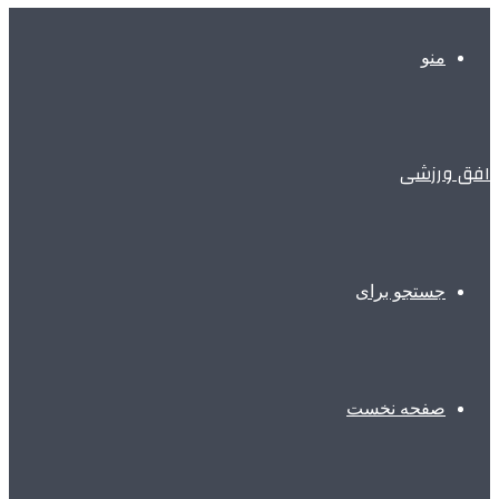
منو
افق ورزشی
جستجو برای
صفحه نخست