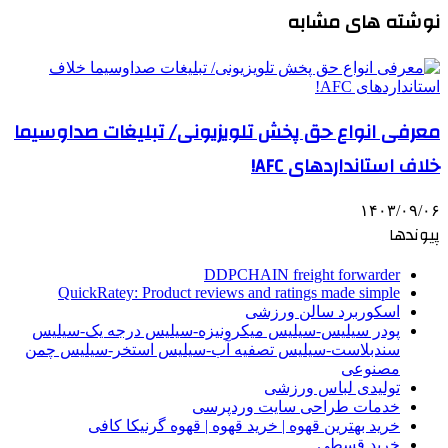
نوشته های مشابه
معرفی انواع حق پخش تلویزیونی/ تبلیغات صداوسیما
خلاف استانداردهای AFC!
۱۴۰۳/۰۹/۰۶
پیوندها
DDPCHAIN freight forwarder
QuickRatey: Product reviews and ratings made simple
اسکوربرد سالن ورزشی
پودر سیلیس-سیلیس میکرونیزه-سیلیس درجه یک-سیلیس
سندبلاست-سیلیس تصفیه آب-سیلیس استخر-سیلیس چمن
مصنوعی
تولیدی لباس ورزشی
خدمات طراحی سایت وردپرسی
خرید بهترین قهوه | خرید قهوه | قهوه گرنیکا کافی
خرید قسطی