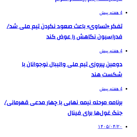
4 هفته پیش
تفکر «تساوی» باعث صعود نکردن تیم ملی شد/
فدراسیون نگاهش را عوض کند
4 هفته پیش
دومین پیروزی تیم ملی والیبال نوجوانان با
شکست هند
4 هفته پیش
برنامه مرحله نیمه نهایی با چهار مدعی قهرمانی/
جنگ غول‌ها برای فینال
۱۴۰۵/۰۴/۲۰