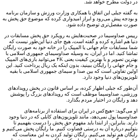
در دولت مطرح خواهد شد.
به گفته جبلی این اتفاق با همکاری وزارت ورزش و سازمان برنامه
و بودجه پیش می‌رود و ابراز امیدواری کرده که موضوع حق پخش به
صورت مفصل‌تری توضیح داده شود.
رییس صداوسیما در صحبت‌هایش به رویکرد حق پخش مسابقات در
دنیا هم اشاره کرده و گفته است، هیچ جای دنیا این‌طور نیست که
شما مسابقات جام جهانی یا المپیک را در خانه‌ خود به صورت رایگان
تماشا کنید. اما در ایران، به‌ وسیله صداوسیمای جمهوری اسلامی با
بهترین تصویر و با بهترین کیفیت یعنی ۴K می‌توانید بازی‌های المپیک
و جام جهانی را رایگان ببینید، بدون اینکه یک ریال پرداخت کنید. این
اولین تفاوتی است که بین صدا و سیمای جمهوری اسلامی با بقیه
تلویزیون‌های دنیا وجود دارد.
آن‌طور که جبلی اظهار کرده، بر اساس قانون در پخش رویدادهای
ورزشی، صداوسیما موظف است که رویدادهای بزرگ را پوشش
دهد و رایگان در اختیار مردم بگذارد.
او می‌گوید: «هیچ‌کس در ایران برای استفاده از برنامه‌های
صداوسیما پول نمی‌دهد، مانند تلویزیون‌های کابلی که در دنیا وجود
دارند. بنابراین، از ابتدا باید مفهوم حق پخش را درست بفهمیم تا
بتوانیم درباره آن به درستی قضاوت کنیم. ما رایگان پخش می‌کنیم و
رایگان هم تولید می‌کنیم. رایگان تولید کردن به این معناست که