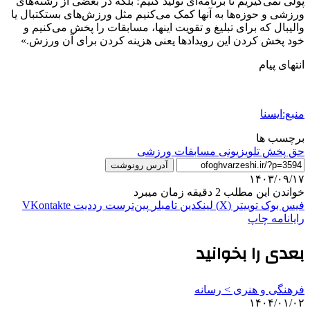
پولی نمی‌گیریم تا برنامه‌ای تولید کنیم؛ بلکه در بعضی از رشته‌های
ورزشی و حوزه‌ها به آنها کمک می‌کنیم مثل ورزش‌های بستکتبال یا
والیبال که برای تبلیغ و تقویت اینها، مسابقات را پخش می‌کنیم و
خود پخش کردن این رویدادها یعنی هزینه کردن برای آن ورزش.»
انتهای پیام
منبع:ایسنا
برچسب ها
حق پخش تلویزیونی مسابقات ورزشی
آدرس رونوشت
۱۴۰۳/۰۹/۱۷
خواندن این مطلب 2 دقیقه زمان میبرد
فیس بوک
توییتر (X)
لینکدین
‫تامبلر
‫پین‌ترست
‫رددیت
‫VKontakte
رایانامه
چاپ
بعدی را بخوانید
فرهنگی و هنری > رسانه
۱۴۰۴/۰۱/۰۲