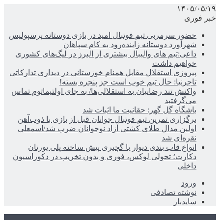
۱۴۰۵/۰۵/۱۹
خبر فوری
حضور سرمربی تیم فوتبال امید در بازی دوستانه پرسپولیس
شهرآورد دوستانه زاینده‌رود به کام سپاهان
داعی:تیم های والیبال بیشتری از البرز در لیگ‌های کشوری
خواهیم داشت
پیروزی استقلال مقابل همنام خوزستانی در دیداری تدارکاتی
تاجرنیا: حال تیم خوب است جز پنجره بسته!
واکنش تند رضاییان به استقلالی‌ها/ به جای اولتیماتوم تماس
می‌گرفتید
باشگاه گل گهر: حقانیت ما اثبات شد
برگزاری تمرین تیم فوتبال جوانان قبل از بازی با ذوب‌آهن
اولین مدال طلای کشتی آزاد نوجوانان ضرب شد/اسمعلی
نقره‌ای شد
انواع قاب بندی دیوار با گچبری پیش ساخته پلی یورتان
دکارت؛ تحولی لوکس، فوری و بدون تخریب در دکوراسیون
داخلی
ورود
نوشته تصادفی
سایدبار