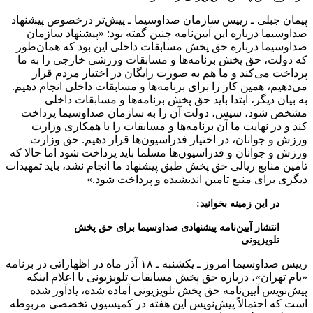
پیمان جبلی ـ رییس سازمان صداوسیما ـ پیش‌تر درخصوص پیشنهاد
صداوسیما درباره این آیین‌نامه چنین گفته بود: «پیشنهاد سازمان
صداوسیما درباره حق پخش مسابقات داخلی این بود که همان‌طور
که دولت، حق پخش برنامه‌ها و مسابقات ورزشی خارجی را به ما
پرداخت می‌کند و ما هم به صورت رایگان در اختیار مردم قرار
می‌دهیم، همین کار را برای برنامه‌ها و مسابقات داخلی انجام دهیم.
به بیان دیگر، ابتدا باید حق پخش برنامه‌ها و مسابقات داخلی
مشخص شود، سپس، دولت آن را به سازمان صداوسیما پرداخت
کند و در نهایت ما آن برنامه‌ها و مسابقات را با همکاری وزارت
ورزش و جوانان، در اختیار فدراسیون‌ها قرار دهیم. حق وزارت
ورزش و جوانان و فدراسیون‌ها مسلما باید پرداخت شود اما حالا که
تامین منابع ریالی حق پخش طبق پیشنهاد ما انجام نشد، باید تمهیدات
دیگری برای منبع تامین اندیشیده و پرداخت شود.»
در این زمینه بخوانید:
انتشار آیین‌نامه پیشنهادی صداوسیما برای حق پخش
تلویزیونی
رییس صداوسیما امروز ـ یکشنبه ـ ۱۸ آذر ماه در اظهاراتی در برنامه
«بام تهران»، درباره حق پخش مسابقات تلویزیونی با اعلام اینکه
پیش‌نویس آیین‌نامه حق پخش تلویزیونی آماده شده، یادآور شده
است که احتمالاً پیش‌نویس این هفته در کمیسیون تخصصی مربوطه