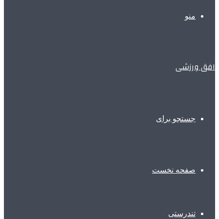
منو
افق ورزشی
جستجو برای
صفحه نخست
تندرستی