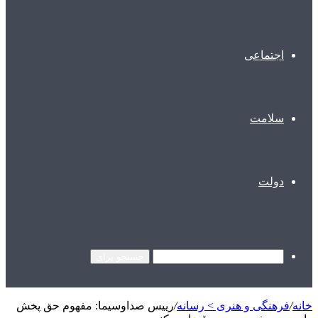
اجتماعی
سلامت
دولت
جستجو برای
خانه
/
فرهنگی و هنری > رسانه
/
رییس صداوسیما: مفهوم حق پخش