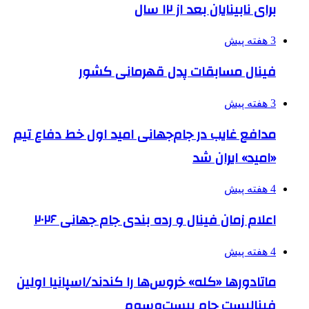
برای نابینایان بعد از ۱۲ سال
3 هفته پیش
فینال مسابقات پدل قهرمانی کشور
3 هفته پیش
مدافع غایب در جام‌جهانی امید اول خط دفاع تیم
«امید» ایران شد
4 هفته پیش
اعلام زمان فینال و رده بندی جام جهانی ۲۰۲۶
4 هفته پیش
ماتادورها «کله» خروس‌ها را کندند/اسپانیا اولین
فینالیست جام بیست‌وسوم