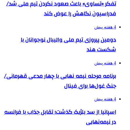
تفکر «تساوی» باعث صعود نکردن تیم ملی شد/
فدراسیون نگاهش را عوض کند
4 هفته پیش
دومین پیروزی تیم ملی والیبال نوجوانان با
شکست هند
4 هفته پیش
برنامه مرحله نیمه نهایی با چهار مدعی قهرمانی/
جنگ غول‌ها برای فینال
4 هفته پیش
اسپانیا از سد بلژیک گذشت؛ تقابل جذاب با فرانسه
در نیمه‌نهایی