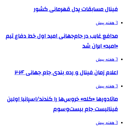
فینال مسابقات پدل قهرمانی کشور
3 هفته پیش
مدافع غایب در جام‌جهانی امید اول خط دفاع تیم
«امید» ایران شد
3 هفته پیش
اعلام زمان فینال و رده بندی جام جهانی ۲۰۲۶
3 هفته پیش
ماتادورها «کله» خروس‌ها را کندند/اسپانیا اولین
فینالیست جام بیست‌وسوم
3 هفته پیش