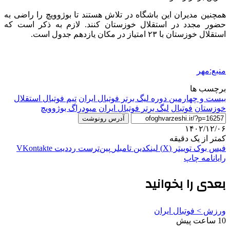
همچنین مدیران این باشگاه در تلاش هستند تا بوژوویچ را راضی به
حضور مجدد در استقلال خوزستان کنند. لازم به ذکر است که
استقلال خوزستان با ۲۳ امتیاز در مکان یازدهم جدول است.
منبع:مهر
برچسب ها
بیست و چهارمین دوره لیگ برتر فوتبال ایران
تیم فوتبال استقلال
خوزستان
فوتبال
لیگ برتر فوتبال ایران
میودراگ بوژوویچ
آدرس رونوشت
۱۴۰۲/۱۲/۰۶
کمتر از یک دقیقه
فیس بوک
توییتر (X)
لینکدین
‫تامبلر
‫پین‌ترست
‫رددیت
‫VKontakte
رایانامه
چاپ
بعدی را بخوانید
ورزش > فوتبال ایران
10 ساعت پیش