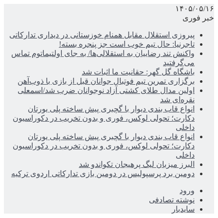
۱۴۰۵/۰۵/۱۶
خبر فوری
پیروزی استقلال مقابل همنام خوزستانی در دیداری تدارکاتی
تاجرنیا: حال تیم خوب است جز پنجره بسته!
واکنش تند رضاییان به استقلالی‌ها/ به جای اولتیماتوم تماس
می‌گرفتید
باشگاه گل گهر: حقانیت ما اثبات شد
برگزاری تمرین تیم فوتبال جوانان قبل از بازی با ذوب‌آهن
اولین مدال طلای کشتی آزاد نوجوانان ضرب شد/اسمعلی
نقره‌ای شد
انواع قاب بندی دیوار با گچبری پیش ساخته پلی یورتان
دکارت؛ تحولی لوکس، فوری و بدون تخریب در دکوراسیون
داخلی
انواع قاب بندی دیوار با گچبری پیش ساخته پلی یورتان
دکارت؛ تحولی لوکس، فوری و بدون تخریب در دکوراسیون
داخلی
البرز میزبان لیگ پرهیجان تکواندو شد
دومین برد پرسپولیس در دومین بازی تدارکاتی اردوی ترکیه
ورود
نوشته تصادفی
سایدبار