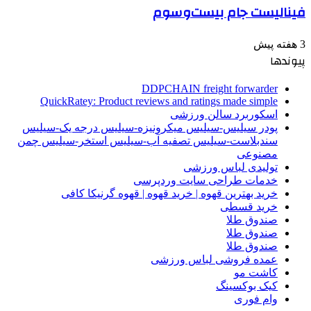
فینالیست جام بیست‌وسوم
3 هفته پیش
پیوندها
DDPCHAIN freight forwarder
QuickRatey: Product reviews and ratings made simple
اسکوربرد سالن ورزشی
پودر سیلیس-سیلیس میکرونیزه-سیلیس درجه یک-سیلیس
سندبلاست-سیلیس تصفیه آب-سیلیس استخر-سیلیس چمن
مصنوعی
تولیدی لباس ورزشی
خدمات طراحی سایت وردپرسی
خرید بهترین قهوه | خرید قهوه | قهوه گرنیکا کافی
خرید قسطی
صندوق طلا
صندوق طلا
صندوق طلا
عمده فروشی لباس ورزشی
کاشت مو
کیک بوکسینگ
وام فوری