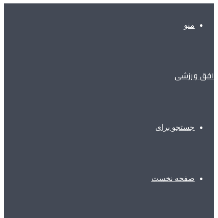
منو
افق ورزشی
جستجو برای
صفحه نخست