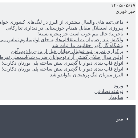
۱۴۰۵/۰۵/۱۷
خبر فوری
داعی:تیم های والیبال بیشتری از البرز در لیگ‌های کشوری خوا
پیروزی استقلال مقابل همنام خوزستانی در دیداری تدارکاتی
تاجرنیا: حال تیم خوب است جز پنجره بسته!
واکنش تند رضاییان به استقلالی‌ها/ به جای اولتیماتوم تماس می‌
باشگاه گل گهر: حقانیت ما اثبات شد
برگزاری تمرین تیم فوتبال جوانان قبل از بازی با ذوب‌آهن
اولین مدال طلای کشتی آزاد نوجوانان ضرب شد/اسمعلی نقره‌
انواع قاب بندی دیوار با گچبری پیش ساخته پلی یورتان دکارت
انواع قاب بندی دیوار با گچبری پیش ساخته پلی یورتان دکارت
البرز میزبان لیگ پرهیجان تکواندو شد
ورود
نوشته تصادفی
سایدبار
منو