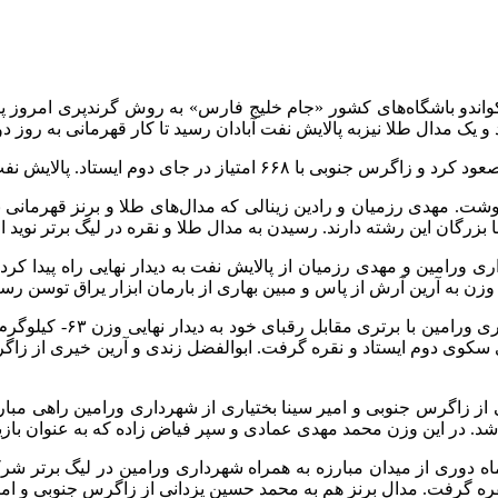
 تکواندو باشگاه‌های کشور «جام خلیج فارس» به روش گرندپری امروز پن
یک مدال طلا نیزبه پالایش نفت آبادان رسید تا کار قهرمانی به روز د
ان نوشت. مهدی رزمیان و رادین زینالی که مدال‌های طلا و برنز قهرمانی 
بزرگان این رشته دارند. رسیدن به مدال طلا و نقره در لیگ برتر نوید از
سین ولی زاده از شهرداری ورامین و مهدی رزمیان از پالایش نفت به دیدار نهایی را
زن به آرین آرش از پاس و مبین بهاری از بارمان ابزار یراق توسن رسی
امیرعباس رهنما و علی اصغ
اشتند که رادین زینالی از زاگرس جنوبی و امیر سینا بختیاری از شهرداری ورام
شد. در این وزن محمد مهدی عمادی و سپر فیاض زاده که به عنوان با
ن المپیک ۲۰۲۴ پاریس که بعد از چند ماه دوری از میدان مبارزه به همراه شهرداری ورا