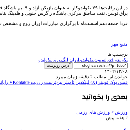
در این رقابت‌ها ۹
یراق توسن، نفت مناطق مرکزی-باشگاه زاگرس جنوبی و هلدینگ بناساز
فردا جمعه دهم اسفندماه با برگزاری مبارزات اوزان زوج و مشخص شدن تکلیف قه
منبع:مهر
برچسب ها
تکواندو
فدراسیون تکواندو ایران
لیگ برتر تکواندو
آدرس رونوشت
۱۴۰۲/۱۲/۰۸
خواندن این مطلب 2 دقیقه زمان میبرد
فیس بوک
توییتر (X)
لینکدین
‫تامبلر
‫پین‌ترست
‫رددیت
‫VKontakte
رایان
بعدی را بخوانید
ورزش > ورزش های رزمی
2 هفته پیش