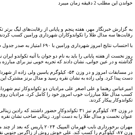
خواندن این مطلب 2 دقیقه زمان میبرد
به گزارش خبرنگار مهر، هفته پنجم و پایانی از رقابت‌های لیگ برتر
رقابت‌ها سه مدال طلا را تکواندوکاران شهرداری ورامین کسب کردند و 
با احتساب نتایج امروز شهرداری ورامین با ۶۹۰ امتیاز به صدر جدول صعود کرد و زاگرس جنوبی با ۶۶۸ امتیاز در جای دوم ایستاد. پالایش نفت آبادان نیز با ۴۳۰ امتیاز سوم است.
روز نخست از هفته پایانی را باید به نام دو جوان با آتیه تکواندو ایر
گذاشته و در عین جوانی، نشان دادند که تجربه خوبی نیز برای مبارزه با 
در مسابقات امروز و در وزن ۵۴- کیلوگرم یا
دست پیدا کرد. ولی زاده به نشان نقره رسید و مدال برنز مشترک این و
تکواندوکار پیکار کردند.
در وزن ۷۴- کیلوگرم نیز ۳۱ تکواندوکار حضور د
عنوان نخست و مدال طلا را به دست آورد. زینالی صاحب نشان نقره 
مهران برخورداری نایب قهرما
وزن ۸۷- کیلوگرم را کسب کند. علی خوش روش از زاگرس جنوبی نقره گرفت. مدال برنز هم به محمد حسین یزدانی از زاگرس جنوبی و امیر حسین سلیمی از مس کرمان تعلق گرفت.