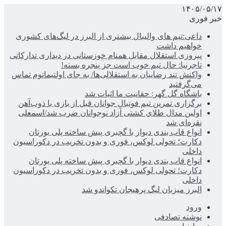
۱۴۰۵/۰۵/۱۷
خبر فوری
داعی:تیم های والیبال بیشتری از البرز در لیگ‌های کشوری
خواهیم داشت
پیروزی استقلال مقابل همنام خوزستانی در دیداری تدارکاتی
تاجرنیا: حال تیم خوب است جز پنجره بسته!
واکنش تند رضاییان به استقلالی‌ها/ به جای اولتیماتوم تماس
می‌گرفتید
باشگاه گل گهر: حقانیت ما اثبات شد
برگزاری تمرین تیم فوتبال جوانان قبل از بازی با ذوب‌آهن
اولین مدال طلای کشتی آزاد نوجوانان ضرب شد/اسمعلی
نقره‌ای شد
انواع قاب بندی دیوار با گچبری پیش ساخته پلی یورتان
دکارت؛ تحولی لوکس، فوری و بدون تخریب در دکوراسیون
داخلی
انواع قاب بندی دیوار با گچبری پیش ساخته پلی یورتان
دکارت؛ تحولی لوکس، فوری و بدون تخریب در دکوراسیون
داخلی
البرز میزبان لیگ پرهیجان تکواندو شد
ورود
نوشته تصادفی