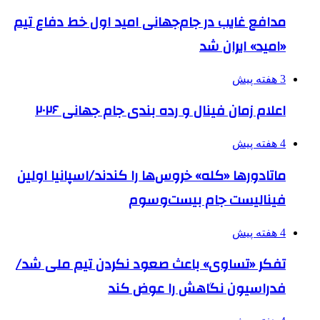
مدافع غایب در جام‌جهانی امید اول خط دفاع تیم
«امید» ایران شد
3 هفته پیش
اعلام زمان فینال و رده بندی جام جهانی ۲۰۲۶
4 هفته پیش
ماتادورها «کله» خروس‌ها را کندند/اسپانیا اولین
فینالیست جام بیست‌وسوم
4 هفته پیش
تفکر «تساوی» باعث صعود نکردن تیم ملی شد/
فدراسیون نگاهش را عوض کند