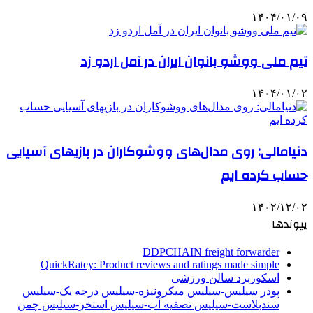
۱۴۰۴/۰۱/۰۹
تیم ملی ووشو بانوان ایران در آمل اردو زد
۱۴۰۴/۰۱/۰۲
دنیامالی: روی مدال‌های ووشوکاران در بازیهای آسیایی
حساب کرده ایم
۱۴۰۲/۱۲/۰۲
پیوندها
DDPCHAIN freight forwarder
QuickRatey: Product reviews and ratings made simple
اسکوربرد سالن ورزشی
پودر سیلیس-سیلیس میکرونیزه-سیلیس درجه یک-سیلیس
سندبلاست-سیلیس تصفیه آب-سیلیس استخر-سیلیس چمن