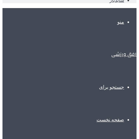
سایدبار
منو
افق ورزشی
جستجو برای
صفحه نخست