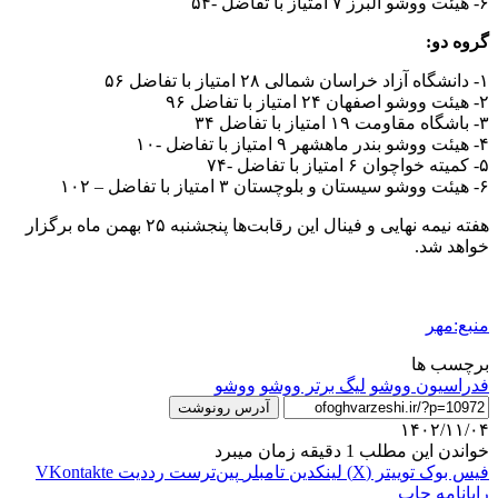
۶- هیئت ووشو البرز ۷ امتیاز با تفاضل -۵۴
گروه دو:
۱- دانشگاه آزاد خراسان شمالی ۲۸ امتیاز با تفاضل ۵۶
۲- هیئت ووشو اصفهان ۲۴ امتیاز با تفاضل ۹۶
۳- باشگاه مقاومت ۱۹ امتیاز با تفاضل ۳۴
۴- هیئت ووشو بندر ماهشهر ۹ امتیاز با تفاضل -۱۰
۵- کمیته خواچوان ۶ امتیاز با تفاضل -۷۴
۶- هیئت ووشو سیستان و بلوچستان ۳ امتیاز با تفاضل – ۱۰۲
هفته نیمه نهایی و فینال این رقابت‌ها پنجشنبه ۲۵ بهمن ماه برگزار
خواهد شد.
منبع:مهر
برچسب ها
فدراسیون ووشو
لیگ برتر ووشو
ووشو
آدرس رونوشت
۱۴۰۲/۱۱/۰۴
خواندن این مطلب 1 دقیقه زمان میبرد
فیس بوک
توییتر (X)
لینکدین
‫تامبلر
‫پین‌ترست
‫رددیت
‫VKontakte
رایانامه
چاپ