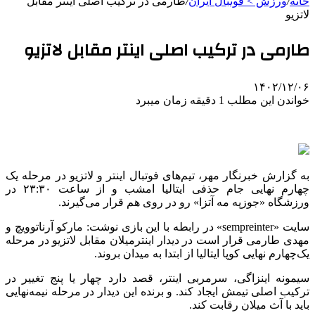
خانه
/
ورزش > فوتبال ایران
/
طارمی در ترکیب اصلی اینتر مقابل
لاتزیو
طارمی در ترکیب اصلی اینتر مقابل لاتزیو
۱۴۰۲/۱۲/۰۶
خواندن این مطلب 1 دقیقه زمان میبرد
به گزارش خبرنگار مهر، تیم‌های فوتبال اینتر و لاتزیو در مرحله یک
چهارم نهایی جام حذفی ایتالیا امشب و از ساعت ۲۳:۳۰ در
ورزشگاه «جوزپه مه آتزا» رو در روی هم قرار می‌گیرند.
سایت «sempreinter» در رابطه با این بازی نوشت: مارکو آرناتوویچ و
مهدی طارمی قرار است در دیدار اینترمیلان مقابل لاتزیو در مرحله
یک‌چهارم نهایی کوپا ایتالیا از ابتدا به میدان بروند.
سیمونه اینزاگی، سرمربی اینتر، قصد دارد چهار یا پنج تغییر در
ترکیب اصلی تیمش ایجاد کند. و برنده این دیدار در مرحله نیمه‌نهایی
باید با آث میلان رقابت کند.