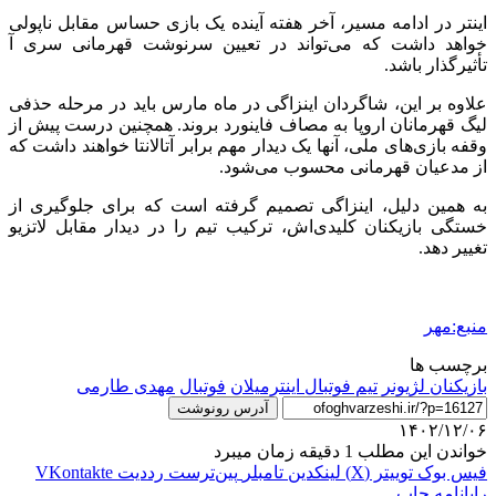
اینتر در ادامه مسیر، آخر هفته آینده یک بازی حساس مقابل ناپولی
خواهد داشت که می‌تواند در تعیین سرنوشت قهرمانی سری آ
تأثیرگذار باشد.
علاوه بر این، شاگردان اینزاگی در ماه مارس باید در مرحله حذفی
لیگ قهرمانان اروپا به مصاف فاینورد بروند. همچنین درست پیش از
وقفه بازی‌های ملی، آنها یک دیدار مهم برابر آتالانتا خواهند داشت که
از مدعیان قهرمانی محسوب می‌شود.
به همین دلیل، اینزاگی تصمیم گرفته است که برای جلوگیری از
خستگی بازیکنان کلیدی‌اش، ترکیب تیم را در دیدار مقابل لاتزیو
تغییر دهد.
منبع:مهر
برچسب ها
بازیکنان لژیونر
تیم فوتبال اینترمیلان
فوتبال
مهدی طارمی
آدرس رونوشت
۱۴۰۲/۱۲/۰۶
خواندن این مطلب 1 دقیقه زمان میبرد
فیس بوک
توییتر (X)
لینکدین
‫تامبلر
‫پین‌ترست
‫رددیت
‫VKontakte
رایانامه
چاپ