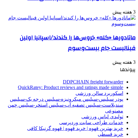
3 هفته پیش
ماتادورها «کله» خروس‌ها را کندند/اسپانیا اولین
فینالیست جام بیست‌وسوم
3 هفته پیش
پیوندها
DDPCHAIN freight forwarder
QuickRatey: Product reviews and ratings made simple
اسکوربرد سالن ورزشی
پودر سیلیس-سیلیس میکرونیزه-سیلیس درجه یک-سیلیس
سندبلاست-سیلیس تصفیه آب-سیلیس استخر-سیلیس چمن
مصنوعی
تولیدی لباس ورزشی
خدمات طراحی سایت وردپرسی
خرید بهترین قهوه | خرید قهوه | قهوه گرنیکا کافی
خرید قسطی