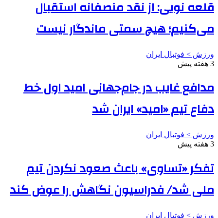
قلعه نویی: از نقد منصفانه استقبال
می‌کنیم؛ هیچ سمتی ماندگار نیست
ورزش > فوتبال ایران
3 هفته پیش
مدافع غایب در جام‌جهانی امید اول خط
دفاع تیم «امید» ایران شد
ورزش > فوتبال ایران
3 هفته پیش
تفکر «تساوی» باعث صعود نکردن تیم
ملی شد/ فدراسیون نگاهش را عوض کند
ورزش > فوتبال ایران