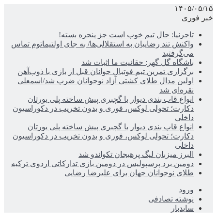
۱۴۰۵/۰۵/۱۵
خبر فوری
تاجرنیا: حال تیم خوب است جز پنجره بسته!
واکنش تند رضاییان به استقلالی‌ها/ به جای اولتیماتوم تماس
می‌گرفتید
باشگاه گل گهر: حقانیت ما اثبات شد
برگزاری تمرین تیم فوتبال جوانان قبل از بازی با ذوب‌آهن
اولین مدال طلای کشتی آزاد نوجوانان ضرب شد/اسمعلی
نقره‌ای شد
انواع قاب بندی دیوار با گچبری پیش ساخته پلی یورتان
دکارت؛ تحولی لوکس، فوری و بدون تخریب در دکوراسیون
داخلی
انواع قاب بندی دیوار با گچبری پیش ساخته پلی یورتان
دکارت؛ تحولی لوکس، فوری و بدون تخریب در دکوراسیون
داخلی
البرز میزبان لیگ پرهیجان تکواندو شد
دومین برد پرسپولیس در دومین بازی تدارکاتی اردوی ترکیه
طلای نوجوانان جهان برای علیرضا رضایی
ورود
نوشته تصادفی
سایدبار