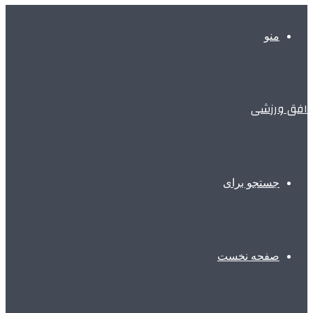
منو
افق ورزشی
جستجو برای
صفحه نخست