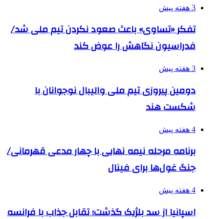
3 هفته پیش
تفکر «تساوی» باعث صعود نکردن تیم ملی شد/
فدراسیون نگاهش را عوض کند
3 هفته پیش
دومین پیروزی تیم ملی والیبال نوجوانان با
شکست هند
4 هفته پیش
برنامه مرحله نیمه نهایی با چهار مدعی قهرمانی/
جنگ غول‌ها برای فینال
4 هفته پیش
اسپانیا از سد بلژیک گذشت؛ تقابل جذاب با فرانسه