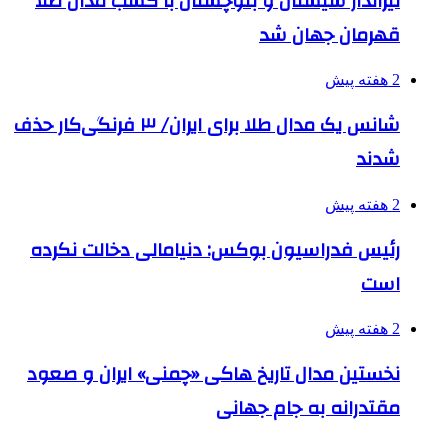
تیرانداز سیستان و بلوچستان با کسب مدال طلا
قهرمان جهان شد
2 هفته پیش
شانس یک مدال طلا برای ایران/ ۳ فرنگی‌کار حذف
شدند
2 هفته پیش
رئیس فدراسیون بوکس: دنیامالی دخالت نکرده
است
2 هفته پیش
نخستین مدال تاریخ هاکی «چمنی» ایران و صعود
مقتدرانه به جام جهانی