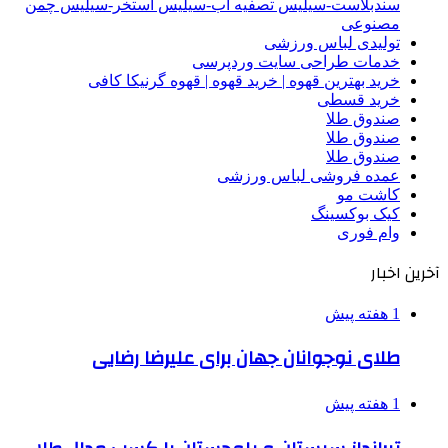
سندبلاست-سیلیس تصفیه آب-سیلیس استخر-سیلیس چمن
مصنوعی
تولیدی لباس ورزشی
خدمات طراحی سایت وردپرسی
خرید بهترین قهوه | خرید قهوه | قهوه گرنیکا کافی
خرید قسطی
صندوق طلا
صندوق طلا
صندوق طلا
عمده فروشی لباس ورزشی
کاشت مو
کیک بوکسینگ
وام فوری
آخرین اخبار
1 هفته پیش
طلای نوجوانان جهان برای علیرضا رضایی
1 هفته پیش