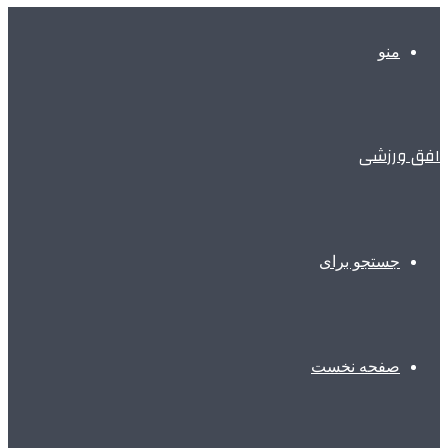
منو
افق ورزشی
جستجو برای
صفحه نخست