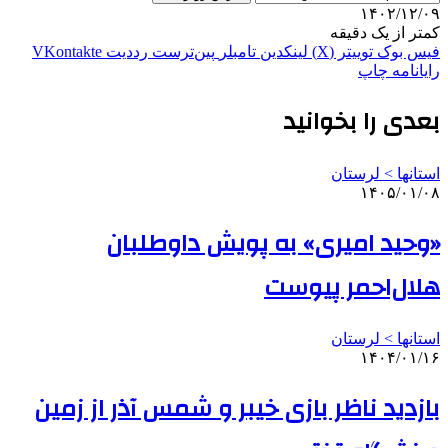
۱۴۰۲/۱۲/۰۹
کمتر از یک دقیقه
فیس بوک
توییتر (X)
لینکدین
‫تامبلر
‫پین‌ترست
‫رددیت
‫VKontakte
رایانامه
چاپ
بعدی را بخوانید
استانها > لرستان
۱۴۰۵/۰۱/۰۸
«وحید امیری» به پویش داوطلبان
هلال‌احمر پیوست
استانها > لرستان
۱۴۰۴/۰۱/۱۶
بازدید ناظر بازی خیبر و شمس آذر از زمین