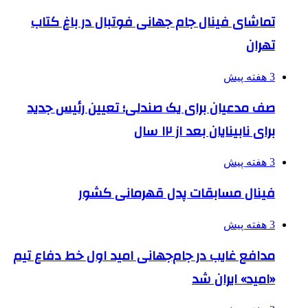
تماشای فینال جام جهانی فوتبال در باغ کتاب
تهران
3 هفته پیش
صف مدعیان برای یک صندلی؛ تعیین رئیس جدید
برای نابینایان بعد از ۱۲ سال
3 هفته پیش
فینال مسابقات پدل قهرمانی کشور
3 هفته پیش
مدافع غایب در جام‌جهانی امید اول خط دفاع تیم
«امید» ایران شد