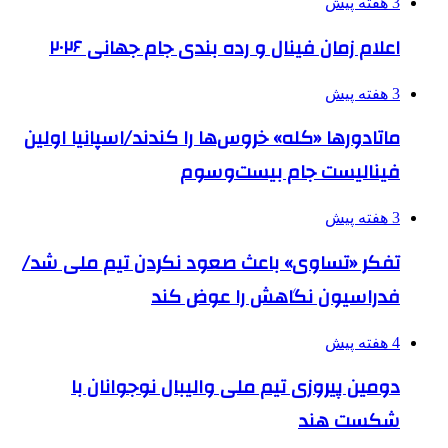
3 هفته پیش
اعلام زمان فینال و رده بندی جام جهانی ۲۰۲۶
3 هفته پیش
ماتادورها «کله» خروس‌ها را کندند/اسپانیا اولین
فینالیست جام بیست‌وسوم
3 هفته پیش
تفکر «تساوی» باعث صعود نکردن تیم ملی شد/
فدراسیون نگاهش را عوض کند
4 هفته پیش
دومین پیروزی تیم ملی والیبال نوجوانان با
شکست هند