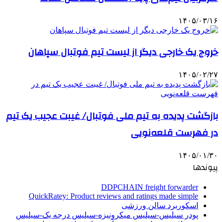
۱۴۰۵/۰۳/۱۶
خروج یک خارجی دیگر از لیست تیم فوتبال سپاهان
۱۴۰۵/۰۲/۲۷
بازگشت پدیده به تیم ملی فوتبال/ غیبت عجیب یک تیم
در فهرست قلعه‌نویی
۱۴۰۵/۰۱/۳۰
پیوندها
DDPCHAIN freight forwarder
QuickRatey: Product reviews and ratings made simple
اسکوربرد سالن ورزشی
پودر سیلیس-سیلیس میکرونیزه-سیلیس درجه یک-سیلیس