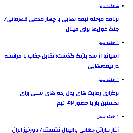
4 هفته پیش
برنامه مرحله نیمه نهایی با چهار مدعی قهرمانی/
جنگ غول‌ها برای فینال
4 هفته پیش
اسپانیا از سد بلژیک گذشت؛ تقابل جذاب با فرانسه
در نیمه‌نهایی
4 هفته پیش
برگزاری رقابت های پدل رده های سنی برای
نخستین بار با حضور ۴۲ تیم
4 هفته پیش
آغاز ماراتن جهانی والیبال نشسته/ دورخیز ایران