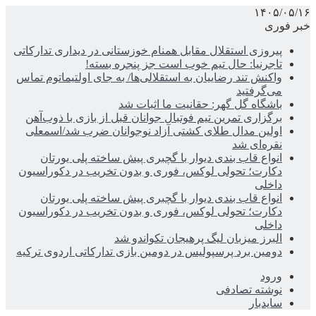
۱۴۰۵/۰۵/۱۶
خبر فوری
پیروزی استقلال مقابل همنام خوزستانی در دیداری تدارکاتی
تاجرنیا: حال تیم خوب است جز پنجره بسته!
واکنش تند رضاییان به استقلالی‌ها/ به جای اولتیماتوم تماس
می‌گرفتید
باشگاه گل گهر: حقانیت ما اثبات شد
برگزاری تمرین تیم فوتبال جوانان قبل از بازی با ذوب‌آهن
اولین مدال طلای کشتی آزاد نوجوانان ضرب شد/اسمعلی
نقره‌ای شد
انواع قاب بندی دیوار با گچبری پیش ساخته پلی یورتان
دکارت؛ تحولی لوکس، فوری و بدون تخریب در دکوراسیون
داخلی
انواع قاب بندی دیوار با گچبری پیش ساخته پلی یورتان
دکارت؛ تحولی لوکس، فوری و بدون تخریب در دکوراسیون
داخلی
البرز میزبان لیگ پرهیجان تکواندو شد
دومین برد پرسپولیس در دومین بازی تدارکاتی اردوی ترکیه
ورود
نوشته تصادفی
سایدبار