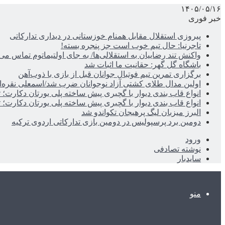
۱۴۰۵/۰۵/۱۶
خبر فوری
پیروزی استقلال مقابل همنام خوزستانی در دیداری تدارکاتی
تاجرنیا: حال تیم خوب است جز پنجره بسته!
واکنش تند رضاییان به استقلالی‌ها/ به جای اولتیماتوم تماس می‌
باشگاه گل گهر: حقانیت ما اثبات شد
برگزاری تمرین تیم فوتبال جوانان قبل از بازی با ذوب‌آهن
اولین مدال طلای کشتی آزاد نوجوانان ضرب شد/اسمعلی نقره‌
انواع قاب بندی دیوار با گچبری پیش ساخته پلی یورتان دکارت
انواع قاب بندی دیوار با گچبری پیش ساخته پلی یورتان دکارت
البرز میزبان لیگ پرهیجان تکواندو شد
دومین برد پرسپولیس در دومین بازی تدارکاتی اردوی ترکیه
ورود
نوشته تصادفی
سایدبار
منو