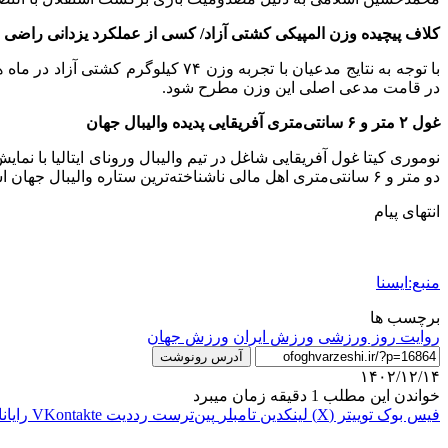
کلاف پیچیده وزن المپیکی کشتی آزاد/ کسی از عملکرد یزدانی راضی
با توجه به نتایج مدعیان با تجربه
در قامت مدعی اصلی این وزن مطرح شود.
غول ۲ متر و ۶ سانتی‌متری آفریقایی پدیده والیبال جهان
دو متر و ۶ سانتی‌متری اهل مالی ناشناخته‌ترین ستاره والیبال جهان است که از قاره آفریقا توانسته در سری آ ایتالیا بدرخشد.
انتهای پیام
منبع:ایسنا
برچسب ها
روایت روز ورزشی
ورزش ایران
ورزش جهان
آدرس رونوشت
۱۴۰۲/۱۲/۱۴
خواندن این مطلب 1 دقیقه زمان میبرد
فیس بوک
توییتر (X)
لینکدین
‫تامبلر
‫پین‌ترست
‫رددیت
‫VKontakte
رایان