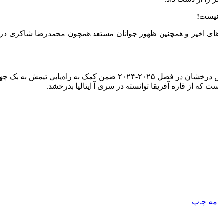
 نیست!
 وزن ۷۴ کیلوگرم کشتی آزاد در ماه های اخیر و همچنین ظهور جوانان مستعد همچون محمد
نوموری کیتا غول آفریقایی شاغل در تیم والیبال ورونای ایتالیا با نمایش
امه
چاپ