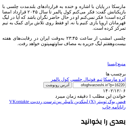
مارسکا در پایان با اشاره و خنده به قراردادهای بلندمدت چلسی با
بازیکنانش گفت: فکر می‌کنم کول پالمر تا سال ۲۰۴۵ قرارداد امضا
کرده است! فکر نمی‌کنم او در حال حاضر نگران باشد که آیا در لیگ
قهرمانان اروپا بازی کنیم یا نه. او فقط روی تلاش برای کمک به تیم
تمرکز کرده است.
چلسی امشب از ساعت ۲۳:۴۵ به‌وقت ایران در رقابت‌های هفته
بیست‌وهفتم لیگ جزیره به مصاف ساوتهمپتون خواهد رفت.
منبع:ایسنا
برچسب ها
انزو مارسکا
تیم فوتبال چلسی
کول پالمر
آدرس رونوشت
۱۴۰۲/۱۲/۰۶
خواندن این مطلب 1 دقیقه زمان میبرد
فیس بوک
توییتر (X)
لینکدین
‫تامبلر
‫پین‌ترست
‫رددیت
‫VKontakte
رایانامه
چاپ
بعدی را بخوانید