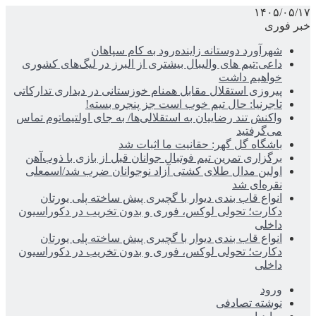
۱۴۰۵/۰۵/۱۷
خبر فوری
شهرآورد دوستانه زاینده‌رود به کام سپاهان
داعی:تیم های والیبال بیشتری از البرز در لیگ‌های کشوری
خواهیم داشت
پیروزی استقلال مقابل همنام خوزستانی در دیداری تدارکاتی
تاجرنیا: حال تیم خوب است جز پنجره بسته!
واکنش تند رضاییان به استقلالی‌ها/ به جای اولتیماتوم تماس
می‌گرفتید
باشگاه گل گهر: حقانیت ما اثبات شد
برگزاری تمرین تیم فوتبال جوانان قبل از بازی با ذوب‌آهن
اولین مدال طلای کشتی آزاد نوجوانان ضرب شد/اسمعلی
نقره‌ای شد
انواع قاب بندی دیوار با گچبری پیش ساخته پلی یورتان
دکارت؛ تحولی لوکس، فوری و بدون تخریب در دکوراسیون
داخلی
انواع قاب بندی دیوار با گچبری پیش ساخته پلی یورتان
دکارت؛ تحولی لوکس، فوری و بدون تخریب در دکوراسیون
داخلی
ورود
نوشته تصادفی