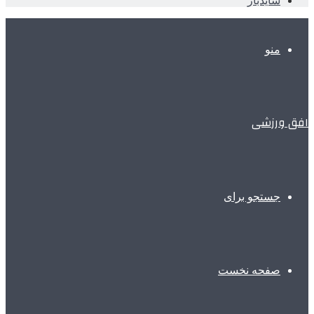
سایدبار
منو
افق ورزشی
جستجو برای
صفحه نخست