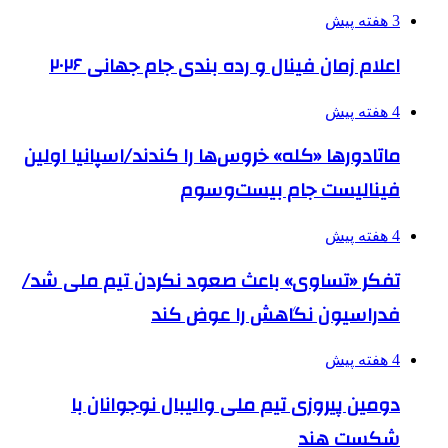
3 هفته پیش
اعلام زمان فینال و رده بندی جام جهانی ۲۰۲۶
4 هفته پیش
ماتادورها «کله» خروس‌ها را کندند/اسپانیا اولین
فینالیست جام بیست‌وسوم
4 هفته پیش
تفکر «تساوی» باعث صعود نکردن تیم ملی شد/
فدراسیون نگاهش را عوض کند
4 هفته پیش
دومین پیروزی تیم ملی والیبال نوجوانان با
شکست هند