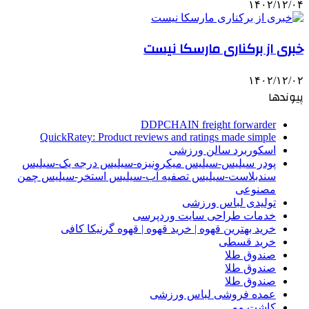
۱۴۰۲/۱۲/۰۴
خبری از برکناری مارسکا نیست
۱۴۰۲/۱۲/۰۲
پیوندها
DDPCHAIN freight forwarder
QuickRatey: Product reviews and ratings made simple
اسکوربرد سالن ورزشی
پودر سیلیس-سیلیس میکرونیزه-سیلیس درجه یک-سیلیس
سندبلاست-سیلیس تصفیه آب-سیلیس استخر-سیلیس چمن
مصنوعی
تولیدی لباس ورزشی
خدمات طراحی سایت وردپرسی
خرید بهترین قهوه | خرید قهوه | قهوه گرنیکا کافی
خرید قسطی
صندوق طلا
صندوق طلا
صندوق طلا
عمده فروشی لباس ورزشی
کاشت مو