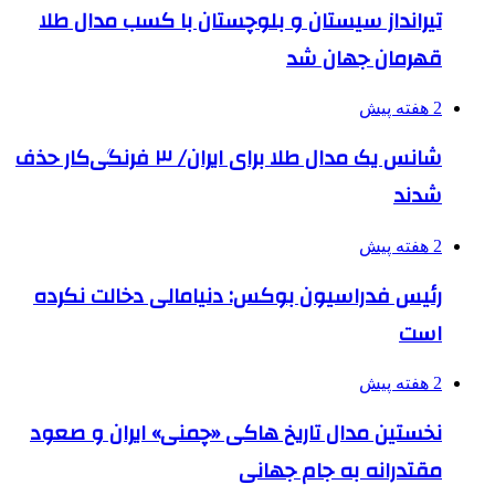
تیرانداز سیستان و بلوچستان با کسب مدال طلا
قهرمان جهان شد
2 هفته پیش
شانس یک مدال طلا برای ایران/ ۳ فرنگی‌کار حذف
شدند
2 هفته پیش
رئیس فدراسیون بوکس: دنیامالی دخالت نکرده
است
2 هفته پیش
نخستین مدال تاریخ هاکی «چمنی» ایران و صعود
مقتدرانه به جام جهانی