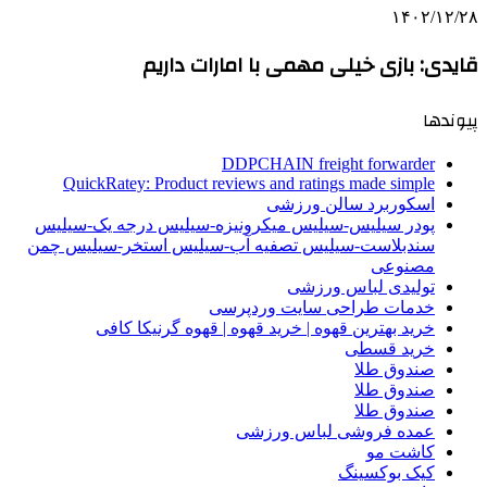
۱۴۰۲/۱۲/۲۸
قایدی: بازی خیلی مهمی با امارات داریم
پیوندها
DDPCHAIN freight forwarder
QuickRatey: Product reviews and ratings made simple
اسکوربرد سالن ورزشی
پودر سیلیس-سیلیس میکرونیزه-سیلیس درجه یک-سیلیس
سندبلاست-سیلیس تصفیه آب-سیلیس استخر-سیلیس چمن
مصنوعی
تولیدی لباس ورزشی
خدمات طراحی سایت وردپرسی
خرید بهترین قهوه | خرید قهوه | قهوه گرنیکا کافی
خرید قسطی
صندوق طلا
صندوق طلا
صندوق طلا
عمده فروشی لباس ورزشی
کاشت مو
کیک بوکسینگ