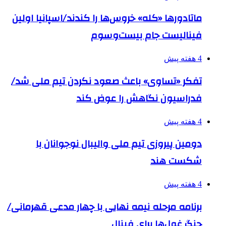
ماتادورها «کله» خروس‌ها را کندند/اسپانیا اولین
فینالیست جام بیست‌وسوم
4 هفته پیش
تفکر «تساوی» باعث صعود نکردن تیم ملی شد/
فدراسیون نگاهش را عوض کند
4 هفته پیش
دومین پیروزی تیم ملی والیبال نوجوانان با
شکست هند
4 هفته پیش
برنامه مرحله نیمه نهایی با چهار مدعی قهرمانی/
جنگ غول‌ها برای فینال