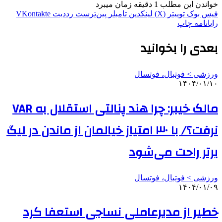
خواندن این مطلب 1 دقیقه زمان میبرد
فیس بوک
توییتر (X)
لینکدین
‫تامبلر
‫پین‌ترست
‫رددیت
‫VKontakte
رایانامه
چاپ
بعدی را بخوانید
ورزشی > فوتبال، فوتسال
۱۴۰۴/۰۱/۱۰
مالک خیبر: چرا هند پنالتی استقلال به VAR
نرفت؟/ با ۳۰ امتیاز خیالمان از ماندن در لیگ
برتر راحت می‌شود
ورزشی > فوتبال، فوتسال
۱۴۰۴/۰۱/۰۹
خطیر از مدیرعاملی نساجی استعفا کرد