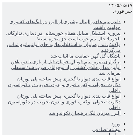
۱۴۰۵/۰۵/۱۷
خبر فوری
داعی:تیم های والیبال بیشتری از البرز در لیگ‌های کشوری
خواهیم داشت
پیروزی استقلال مقابل همنام خوزستانی در دیداری تدارکاتی
تاجرنیا: حال تیم خوب است جز پنجره بسته!
واکنش تند رضاییان به استقلالی‌ها/ به جای اولتیماتوم تماس
می‌گرفتید
باشگاه گل گهر: حقانیت ما اثبات شد
برگزاری تمرین تیم فوتبال جوانان قبل از بازی با ذوب‌آهن
اولین مدال طلای کشتی آزاد نوجوانان ضرب شد/اسمعلی
نقره‌ای شد
انواع قاب بندی دیوار با گچبری پیش ساخته پلی یورتان
دکارت؛ تحولی لوکس، فوری و بدون تخریب در دکوراسیون
داخلی
انواع قاب بندی دیوار با گچبری پیش ساخته پلی یورتان
دکارت؛ تحولی لوکس، فوری و بدون تخریب در دکوراسیون
داخلی
البرز میزبان لیگ پرهیجان تکواندو شد
ورود
نوشته تصادفی