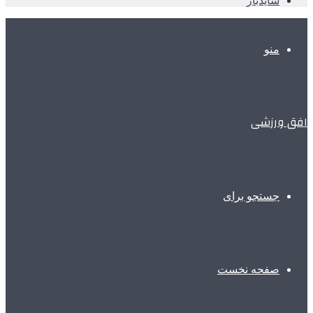
سایدبار
منو
افق ورزشی
جستجو برای
صفحه نخست