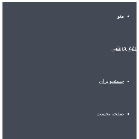
منو
افق ورزشی
جستجو برای
صفحه نخست