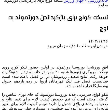
خانه
/
ورزشی > جهان ورزش
/
نسخه کواچ برای بازگرداندن دورتموند
به اوج
نسخه کواچ برای بازگرداندن دورتموند به
اوج
۱۴۰۲/۱۱/۱۶
خواندن این مطلب 1 دقیقه زمان میبرد
افق ورزشی: بوروسیا دورتموند در اولین حضور نیکو کواچ روی
نیمکت مربیگری زنبورها شنبه ۲۰ بهمن در خانه به دیدار اشتوتگارت
خواهد رفت. نتایج ضعیف زردپوشان در این فصل باعث شده است
فینالیست فصل قبل لیگ قهرمانان اروپا در رده یازدهم جدول
بوندسلیگا قرار داشته باشد.
نیکو کواچ، سرمربی جدید بوروسیا دورتموند که جای نوری شاهین را
گرفته، معتقد است که تیم جدیدش کیفیت لازم برای تغییر نتایج و
صعود به رده‌های بالای جدول را دارد: «تیمم کیفیت لازم برای تغییر
نتایج را دارد. من به آینده تیم خوشبین‌ و امیدوارم خیلی سریع شرایط