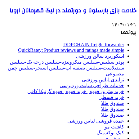
خلاصه بازی بارسلونا و دورتمند در لیگ قهرمانان اروپا
۱۴۰۴/۰۱/۲۱
پیوندها
DDPCHAIN freight forwarder
QuickRatey: Product reviews and ratings made simple
اسکوربرد سالن ورزشی
پودر سیلیس-سیلیس میکرونیزه-سیلیس درجه یک-سیلیس
سندبلاست-سیلیس تصفیه آب-سیلیس استخر-سیلیس چمن
مصنوعی
تولیدی لباس ورزشی
خدمات طراحی سایت وردپرسی
خرید بهترین قهوه | خرید قهوه | قهوه گرنیکا کافی
خرید قسطی
صندوق طلا
صندوق طلا
صندوق طلا
عمده فروشی لباس ورزشی
کاشت مو
کیک بوکسینگ
وام فوری