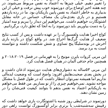
را تغییر دهیم. خیلی چیزها به اعتماد به نفس مربوط می‌شوند. در
چند هفته اخیر اوضاع برای دورتموند خوب پیش نرفت و خیلی از این
بدبیاری به خاطر اعتماد به نفس پایین بازیکنان بود. ما در رده یازدهم
هستیم و در بازی بعدی‌مان یک مصاف حساس در خانه مقابل
اشتوتگارت خواهیم داشت. می‌خواهیم این دیدار را ببریم و سه امتیاز
را به دست بیاوریم. باید دورتموند را به آنجا که تعلق دارد، برگردانیم.
کواچ اخیرا هدایت ولفسبورگ را بر عهده داشت و پس از کسب نتایج
ضعیف از هدایت گرگ‌ها اخراج شد. در واقع کواچ در یازده بازی
آخرش در بوندسلیگا پنج تساوی و شش شکست داشته و نتوانسته
است به برد برسد.
این مربی کروات بایرن مونیخ را به قهرمانی در فصل ۲۰۱۹-۲۰۱۸ و
همچنین جام حذفی آلمان در همان فصل هدایت کرد.
این مربی ۵۳ساله به دشواری‌های هدایت دورتموند اذعان داشت و
در بخش بعدی صحبت‌هایش افزود: واضح است که وضعیت ایده‌آلی
نداریم اما همیشه نمی‌توان انتظار داشت که در طول فصل با مشکل
مواجه نشوید. نمی‌خواهیم چیزی را از نو بسازیم. من فقط می‌خواهم
به بازیکنانم اعتماد به نفس بدهم تا بتوانند کیفیت فنی‌شان را در
زمین نشان دهند.
دورتموند در شرایطی روز شنبه با اشتوتگارت بازی خواهد داشت که
رقیبش سه‌شنبه‌شب با برتری برابر آوگسبورگ توانست راهی دور