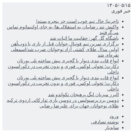
۱۴۰۵/۰۵/۱۵
خبر فوری
تاجرنیا: حال تیم خوب است جز پنجره بسته!
واکنش تند رضاییان به استقلالی‌ها/ به جای اولتیماتوم تماس
می‌گرفتید
باشگاه گل گهر: حقانیت ما اثبات شد
برگزاری تمرین تیم فوتبال جوانان قبل از بازی با ذوب‌آهن
اولین مدال طلای کشتی آزاد نوجوانان ضرب شد/اسمعلی
نقره‌ای شد
انواع قاب بندی دیوار با گچبری پیش ساخته پلی یورتان
دکارت؛ تحولی لوکس، فوری و بدون تخریب در دکوراسیون
داخلی
انواع قاب بندی دیوار با گچبری پیش ساخته پلی یورتان
دکارت؛ تحولی لوکس، فوری و بدون تخریب در دکوراسیون
داخلی
البرز میزبان لیگ پرهیجان تکواندو شد
دومین برد پرسپولیس در دومین بازی تدارکاتی اردوی ترکیه
طلای نوجوانان جهان برای علیرضا رضایی
ورود
نوشته تصادفی
سایدبار