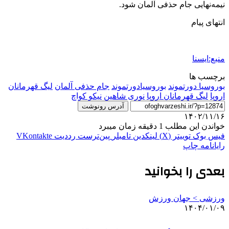
نیمه‌نهایی جام حذفی آلمان شود.
انتهای پیام
منبع:ایسنا
برچسب ها
بوروسیا دورتموند
بوروسیادورتموند
جام حذفی آلمان
ليگ قهرمانان
اروپا
لیگ قهرمانان اروپا
نوری شاهین
نیکو کواچ
آدرس رونوشت
۱۴۰۲/۱۱/۱۶
خواندن این مطلب 1 دقیقه زمان میبرد
فیس بوک
توییتر (X)
لینکدین
‫تامبلر
‫پین‌ترست
‫رددیت
‫VKontakte
رایانامه
چاپ
بعدی را بخوانید
ورزشی > جهان ورزش
۱۴۰۴/۰۱/۰۹