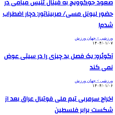
صعود جوکوویچ به فینال تنیس میامی در
حضور لیونل مسی/ صربیناتور: دچار اضطراب
شدم!
ورزشی > جهان ورزش
۱۴۰۴/۰۱/۰۷
آگوئرو: یک فصل بد چیزی را در سیتی عوض
نمی کند
ورزشی > جهان ورزش
۱۴۰۴/۰۱/۰۶
اخراج سرمربی تیم ملی فوتبال عراق بعد از
شکست برابر فلسطین