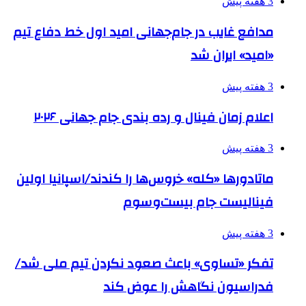
3 هفته پیش
مدافع غایب در جام‌جهانی امید اول خط دفاع تیم
«امید» ایران شد
3 هفته پیش
اعلام زمان فینال و رده بندی جام جهانی ۲۰۲۶
3 هفته پیش
ماتادورها «کله» خروس‌ها را کندند/اسپانیا اولین
فینالیست جام بیست‌وسوم
3 هفته پیش
تفکر «تساوی» باعث صعود نکردن تیم ملی شد/
فدراسیون نگاهش را عوض کند