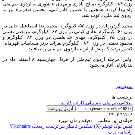
وزن ۸۴+ کیلوگرم صالح اباذری و مهدی عاشوری به اردوی تیم ملی
راه پیدا کردند. همچنین با تصمیم کادر فنی، محسن صفرنژاد نیز به
اردوی تیم ملی دعوت شد.
محمد گودرزیان در وزن ۵۵- کیلوگرم، محمدرضا اسماعیل خانی در
وزن ۶۰- کیلوگرم، هادی کیانی در وزن ۶۷- کیلوگرم، مرتضی نعمتی
در وزن ۷۵- کیلوگرم، مهدی خدابخشی در وزن ۸۴- کیلوگرم و
محمود نعمتی در وزن ۸۴+ کیلوگرم نفرات برتر مسابقات قهرمانی
کشور بودند که پیش از این به اردوی تیم ملی راه یافتند.
اولین مرحله اردوی تیم‌ملی از فردا، چهارشنبه ۸ اسفند ماه در
بندرانزلی آغاز می‌شود.
منبع:مهر
برچسب ها
انتخابی تیم ملی
تیم ملی کاراته
کاراته
آدرس رونوشت
۱۴۰۲/۱۲/۰۶
خواندن این مطلب 1 دقیقه زمان میبرد
فیس بوک
توییتر (X)
لینکدین
‫تامبلر
‫پین‌ترست
‫رددیت
‫VKontakte
رایانامه
چاپ