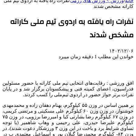
خانه
/
ورزش > ورزش های رزمی
/
نفرات راه یافته به اردوی تیم ملی
کاراته مشخص شدند
نفرات راه یافته به اردوی تیم ملی کاراته
مشخص شدند
۱۴۰۲/۱۲/۰۶
خواندن این مطلب 1 دقیقه زمان میبرد
افق ورزشی : رقابت‌های انتخابی تیم ملی کاراته با حضور مسئولین
فدراسیون، اعضای کمیته فنی و پیشکسوتان برگزار شد و در پایان
نفرات برتر جواز حضور در اردوی تیم‌ملی را کسب کردند.
بر همین اساس در وزن ۵۵ کیلوگرم، بهنام دهقان زاده و محمدمهدی
خوشنواز، در وزن وزن ۶۰ کیلوگرم علی مسکینی و مرتضی کریمی،
در وزن ۶۷ کیلوگرم رضا بشارتی کیا و امیررضا برزویی، در وزن ۷۵
کیلوگرم علیرضا حیدری، علی رحیمی و وهاب شاهمیر (با توجه
تساوی شرایط برد و باخت در این وزن ۳ ورزشکار دعوت شدند)، در
وزن ۸۴- کیلوگرم محمدرضا گیلان پور و اسماعیل معتمدی پ در