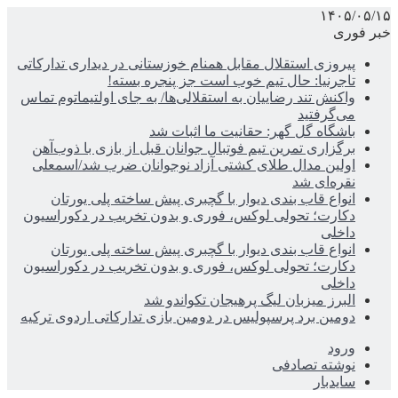
۱۴۰۵/۰۵/۱۵
خبر فوری
پیروزی استقلال مقابل همنام خوزستانی در دیداری تدارکاتی
تاجرنیا: حال تیم خوب است جز پنجره بسته!
واکنش تند رضاییان به استقلالی‌ها/ به جای اولتیماتوم تماس
می‌گرفتید
باشگاه گل گهر: حقانیت ما اثبات شد
برگزاری تمرین تیم فوتبال جوانان قبل از بازی با ذوب‌آهن
اولین مدال طلای کشتی آزاد نوجوانان ضرب شد/اسمعلی
نقره‌ای شد
انواع قاب بندی دیوار با گچبری پیش ساخته پلی یورتان
دکارت؛ تحولی لوکس، فوری و بدون تخریب در دکوراسیون
داخلی
انواع قاب بندی دیوار با گچبری پیش ساخته پلی یورتان
دکارت؛ تحولی لوکس، فوری و بدون تخریب در دکوراسیون
داخلی
البرز میزبان لیگ پرهیجان تکواندو شد
دومین برد پرسپولیس در دومین بازی تدارکاتی اردوی ترکیه
ورود
نوشته تصادفی
سایدبار