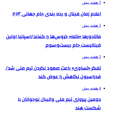
3 هفته پیش
اعلام زمان فینال و رده بندی جام جهانی ۲۰۲۶
3 هفته پیش
ماتادورها «کله» خروس‌ها را کندند/اسپانیا اولین
فینالیست جام بیست‌وسوم
3 هفته پیش
تفکر «تساوی» باعث صعود نکردن تیم ملی شد/
فدراسیون نگاهش را عوض کند
4 هفته پیش
دومین پیروزی تیم ملی والیبال نوجوانان با
شکست هند