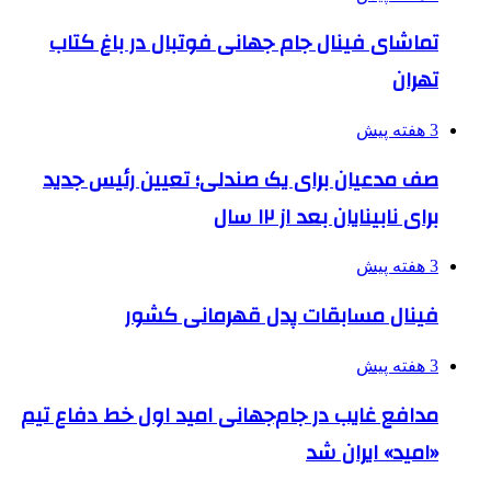
تماشای فینال جام جهانی فوتبال در باغ کتاب
تهران
3 هفته پیش
صف مدعیان برای یک صندلی؛ تعیین رئیس جدید
برای نابینایان بعد از ۱۲ سال
3 هفته پیش
فینال مسابقات پدل قهرمانی کشور
3 هفته پیش
مدافع غایب در جام‌جهانی امید اول خط دفاع تیم
«امید» ایران شد