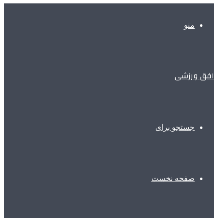
منو
افق ورزشی
جستجو برای
صفحه نخست