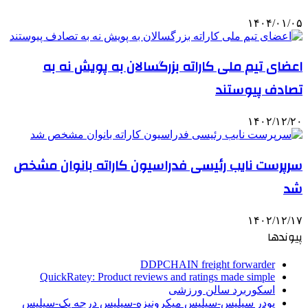
۱۴۰۴/۰۱/۰۵
اعضای تیم ملی کاراته بزرگسالان به پویش نه به
تصادف پیوستند
۱۴۰۲/۱۲/۲۰
سرپرست نایب رئیسی فدراسیون کاراته بانوان مشخص
شد
۱۴۰۲/۱۲/۱۷
پیوندها
DDPCHAIN freight forwarder
QuickRatey: Product reviews and ratings made simple
اسکوربرد سالن ورزشی
پودر سیلیس-سیلیس میکرونیزه-سیلیس درجه یک-سیلیس