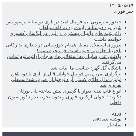
۱۴۰۵/۰۵/۱۹
خبر فوری
حضور سرمربی تیم فوتبال امید در بازی دوستانه پرسپولیس
شهرآورد دوستانه زاینده‌رود به کام سپاهان
داعی:تیم های والیبال بیشتری از البرز در لیگ‌های کشوری
خواهیم داشت
پیروزی استقلال مقابل همنام خوزستانی در دیداری تدارکاتی
تاجرنیا: حال تیم خوب است جز پنجره بسته!
واکنش تند رضاییان به استقلالی‌ها/ به جای اولتیماتوم تماس
می‌گرفتید
باشگاه گل گهر: حقانیت ما اثبات شد
برگزاری تمرین تیم فوتبال جوانان قبل از بازی با ذوب‌آهن
اولین مدال طلای کشتی آزاد نوجوانان ضرب شد/اسمعلی
نقره‌ای شد
انواع قاب بندی دیوار با گچبری پیش ساخته پلی یورتان
دکارت؛ تحولی لوکس، فوری و بدون تخریب در دکوراسیون
داخلی
ورود
نوشته تصادفی
سایدبار