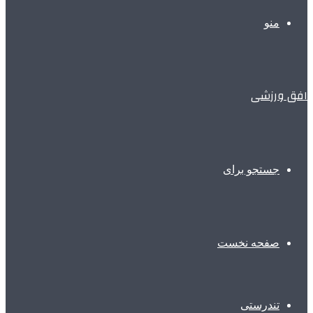
منو
افق ورزشی
جستجو برای
صفحه نخست
تندرستی