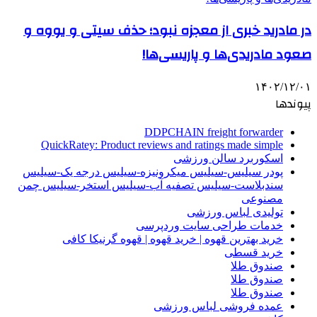
در مادرید خبری از معجزه نبود؛ حذف سیتی و یووه و
صعود مادریدی‌ها و پاریسی‌ها!
۱۴۰۲/۱۲/۰۱
پیوندها
DDPCHAIN freight forwarder
QuickRatey: Product reviews and ratings made simple
اسکوربرد سالن ورزشی
پودر سیلیس-سیلیس میکرونیزه-سیلیس درجه یک-سیلیس
سندبلاست-سیلیس تصفیه آب-سیلیس استخر-سیلیس چمن
مصنوعی
تولیدی لباس ورزشی
خدمات طراحی سایت وردپرسی
خرید بهترین قهوه | خرید قهوه | قهوه گرنیکا کافی
خرید قسطی
صندوق طلا
صندوق طلا
صندوق طلا
عمده فروشی لباس ورزشی