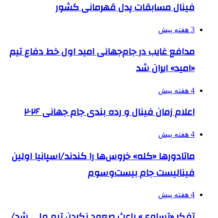
فینال مسابقات پدل قهرمانی کشور
3 هفته پیش
مدافع غایب در جام‌جهانی امید اول خط دفاع تیم
«امید» ایران شد
4 هفته پیش
اعلام زمان فینال و رده بندی جام جهانی ۲۰۲۶
4 هفته پیش
ماتادورها «کله» خروس‌ها را کندند/اسپانیا اولین
فینالیست جام بیست‌وسوم
4 هفته پیش
تفکر «تساوی» باعث صعود نکردن تیم ملی شد/