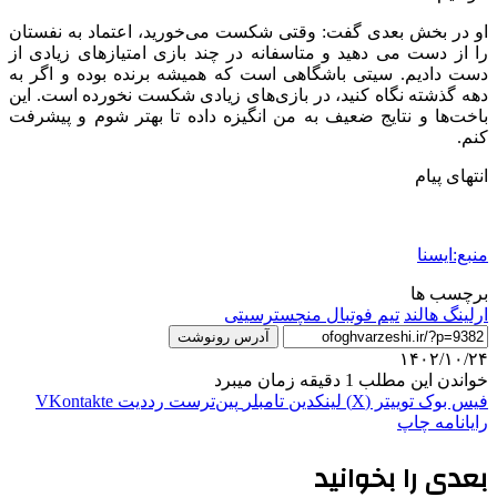
او در بخش بعدی گفت: وقتی شکست می‌خورید، اعتماد به نفستان
را از دست می دهید و متاسفانه در چند بازی امتیازهای زیادی از
دست دادیم. سیتی باشگاهی است که همیشه برنده بوده و اگر به
دهه گذشته نگاه کنید، در بازی‌های زیادی شکست نخورده است. این
باخت‌ها و نتایج ضعیف به من انگیزه داده تا بهتر شوم و پیشرفت
کنم.
انتهای پیام
منبع:ایسنا
برچسب ها
ارلینگ هالند
تیم فوتبال منچسترسیتی
آدرس رونوشت
۱۴۰۲/۱۰/۲۴
خواندن این مطلب 1 دقیقه زمان میبرد
فیس بوک
توییتر (X)
لینکدین
‫تامبلر
‫پین‌ترست
‫رددیت
‫VKontakte
رایانامه
چاپ
بعدی را بخوانید