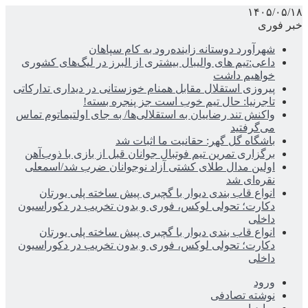
۱۴۰۵/۰۵/۱۸
خبر فوری
شهرآورد دوستانه زاینده‌رود به کام سپاهان
داعی:تیم های والیبال بیشتری از البرز در لیگ‌های کشوری
خواهیم داشت
پیروزی استقلال مقابل همنام خوزستانی در دیداری تدارکاتی
تاجرنیا: حال تیم خوب است جز پنجره بسته!
واکنش تند رضاییان به استقلالی‌ها/ به جای اولتیماتوم تماس
می‌گرفتید
باشگاه گل گهر: حقانیت ما اثبات شد
برگزاری تمرین تیم فوتبال جوانان قبل از بازی با ذوب‌آهن
اولین مدال طلای کشتی آزاد نوجوانان ضرب شد/اسمعلی
نقره‌ای شد
انواع قاب بندی دیوار با گچبری پیش ساخته پلی یورتان
دکارت؛ تحولی لوکس، فوری و بدون تخریب در دکوراسیون
داخلی
انواع قاب بندی دیوار با گچبری پیش ساخته پلی یورتان
دکارت؛ تحولی لوکس، فوری و بدون تخریب در دکوراسیون
داخلی
ورود
نوشته تصادفی