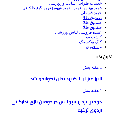
خدمات طراحی سایت وردپرسی
خرید بهترین قهوه | خرید قهوه | قهوه گرنیکا کافی
خرید قسطی
صندوق طلا
صندوق طلا
صندوق طلا
عمده فروشی لباس ورزشی
کاشت مو
کیک بوکسینگ
وام فوری
آخرین اخبار
1 هفته پیش
البرز میزبان لیگ پرهیجان تکواندو شد
1 هفته پیش
دومین برد پرسپولیس در دومین بازی تدارکاتی
اردوی ترکیه