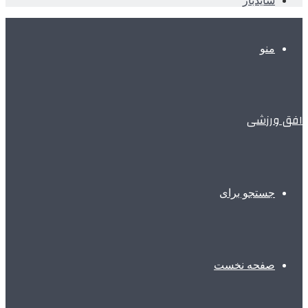
سایدبار
منو
افق ورزشی
جستجو برای
صفحه نخست