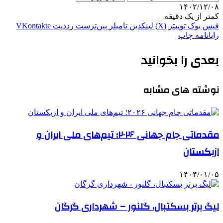
۱۴۰۲/۱۲/۰۸
کمتر از یک دقیقه
فیس بوک
توییتر (X)
لینکدین
‫تامبلر
‫پین‌ترست
‫رددیت
‫VKontakte
رایانامه
چاپ
بعدی را بخوانید
نوشته های مشابه
مقدماتی جام جهانی ۲۰۲۶؛ تیم‌های ملی ایران و
ازبکستان
۱۴۰۴/۰۱/۰۵
لیگ برتر بسکتبال، گلنور – شهرداری گرگان