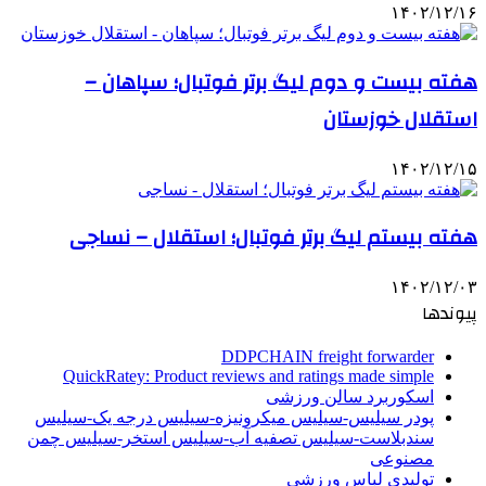
۱۴۰۲/۱۲/۱۶
هفته بیست و دوم لیگ برتر فوتبال؛ سپاهان –
استقلال خوزستان
۱۴۰۲/۱۲/۱۵
هفته بیستم لیگ برتر فوتبال؛ استقلال – نساجی
۱۴۰۲/۱۲/۰۳
پیوندها
DDPCHAIN freight forwarder
QuickRatey: Product reviews and ratings made simple
اسکوربرد سالن ورزشی
پودر سیلیس-سیلیس میکرونیزه-سیلیس درجه یک-سیلیس
سندبلاست-سیلیس تصفیه آب-سیلیس استخر-سیلیس چمن
مصنوعی
تولیدی لباس ورزشی