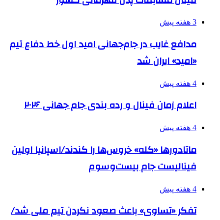
3 هفته پیش
مدافع غایب در جام‌جهانی امید اول خط دفاع تیم
«امید» ایران شد
4 هفته پیش
اعلام زمان فینال و رده بندی جام جهانی ۲۰۲۶
4 هفته پیش
ماتادورها «کله» خروس‌ها را کندند/اسپانیا اولین
فینالیست جام بیست‌وسوم
4 هفته پیش
تفکر «تساوی» باعث صعود نکردن تیم ملی شد/