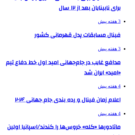
برای نابینایان بعد از ۱۲ سال
3 هفته پیش
فینال مسابقات پدل قهرمانی کشور
3 هفته پیش
مدافع غایب در جام‌جهانی امید اول خط دفاع تیم
«امید» ایران شد
4 هفته پیش
اعلام زمان فینال و رده بندی جام جهانی ۲۰۲۶
4 هفته پیش
ماتادورها «کله» خروس‌ها را کندند/اسپانیا اولین