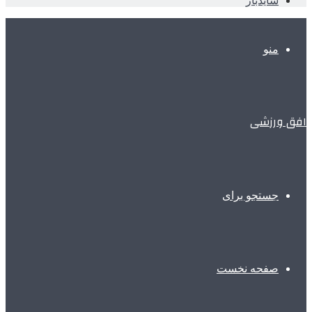
سایدبار
منو
افق ورزشی
جستجو برای
صفحه نخست