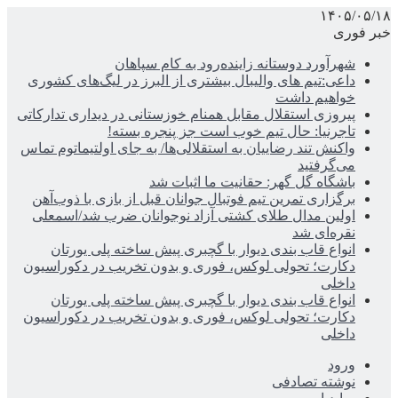
۱۴۰۵/۰۵/۱۸
خبر فوری
شهرآورد دوستانه زاینده‌رود به کام سپاهان
داعی:تیم های والیبال بیشتری از البرز در لیگ‌های کشوری
خواهیم داشت
پیروزی استقلال مقابل همنام خوزستانی در دیداری تدارکاتی
تاجرنیا: حال تیم خوب است جز پنجره بسته!
واکنش تند رضاییان به استقلالی‌ها/ به جای اولتیماتوم تماس
می‌گرفتید
باشگاه گل گهر: حقانیت ما اثبات شد
برگزاری تمرین تیم فوتبال جوانان قبل از بازی با ذوب‌آهن
اولین مدال طلای کشتی آزاد نوجوانان ضرب شد/اسمعلی
نقره‌ای شد
انواع قاب بندی دیوار با گچبری پیش ساخته پلی یورتان
دکارت؛ تحولی لوکس، فوری و بدون تخریب در دکوراسیون
داخلی
انواع قاب بندی دیوار با گچبری پیش ساخته پلی یورتان
دکارت؛ تحولی لوکس، فوری و بدون تخریب در دکوراسیون
داخلی
ورود
نوشته تصادفی