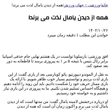
خانه
/
ورزشی > جهان ورزش
/
همه از دیدن یامال لذت می برند!
همه از دیدن یامال لذت می برند!
۱۴۰۲/۱۰/۲۶
خواندن این مطلب 1 دقیقه زمان میبرد
افق ورزشی: بارسلونا توانست در یک هشتم نهایی جام حذفی اسپانیا
برابر رئال بتیس با نتیجه ۵ بر ۱ به پیروزی برسد تا قاطعانه به دور
بعد صعود کند.
به نقل از الموندو دیپورتیو، پائو کوبارسی بعد از بازی گفت: از این
بازی لذت بردیم و توانستیم بسیار خوب ظاهر شویم. با ارائه یک
بازی ممتاز حریف خود را شکست دادیم. باید این روند را ادامه دهیم
و هیچگاه احساس تسلیم شدن نکنیم. ما به پیروزی در این بازی نیاز
داشتیم و به خواسته خود رسیدیم.
او درباره درخشش لامینه یامال گفت: من مدتها است که از دیدن
یامال لذت می برم و اکنون زمان آن است که همه از دیدن