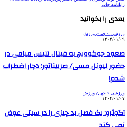
رایانامه
چاپ
بعدی را بخوانید
ورزشی > جهان ورزش
۱۴۰۴/۰۱/۰۹
صعود جوکوویچ به فینال تنیس میامی در
حضور لیونل مسی/ صربیناتور: دچار اضطراب
شدم!
ورزشی > جهان ورزش
۱۴۰۴/۰۱/۰۷
آگوئرو: یک فصل بد چیزی را در سیتی عوض
نمی کند