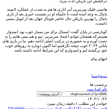
درخشش این بازیکن لذت ببرند.
هانسی فلیک سرمربی آبی اناری ها هم به شدت از عملکرد لامینه
یامال به وجد آمده است تا جاییکه او در نشست خبری بعد از بازی
یامال را بهترین بازیکن حال حاضر فوتبال جهان بعد از لیونل مسی
دانست.
کوبارسی در پایان گفت: امسال برای من بسیار خوب بود. امیدوار
هستم که همچنان بتوانم اعتماد سرمربی تیم و هم تیمی هایم را به
دست آورم و به حضورم در ترکیب اصلی ادامه دهم. ما در بازی های
پایانی ۲۰۲۴ خوب نتیجه نگرفتیم اما اکنون دوباره به روزهای خوب
خود برگشته ایم و امیدوارم که این شرایط ادامه داشته باشد.
انتهای پیام
منبع:ایسنا
برچسب ها
پائو کوبارسی
آدرس رونوشت
۱۴۰۲/۱۰/۲۶
خواندن این مطلب 1 دقیقه زمان میبرد
فیس بوک
توییتر (X)
لینکدین
‫تامبلر
‫پین‌ترست
‫رددیت
‫VKontakte