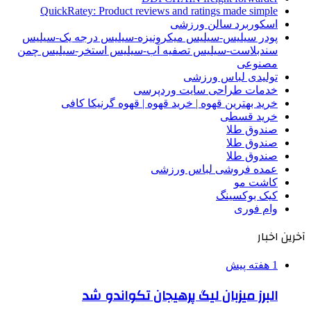
QuickRatey: Product reviews and ratings made simple
اسکوربرد سالن ورزشی
پودر سیلیس-سیلیس میکرونیزه-سیلیس درجه یک-سیلیس
سندبلاست-سیلیس تصفیه آب-سیلیس استخر-سیلیس چمن
مصنوعی
تولیدی لباس ورزشی
خدمات طراحی سایت وردپرسی
خرید بهترین قهوه | خرید قهوه | قهوه گرنیکا کافی
خرید قسطی
صندوق طلا
صندوق طلا
صندوق طلا
عمده فروشی لباس ورزشی
کاشت مو
کیک بوکسینگ
وام فوری
آخرین اخبار
1 هفته پیش
البرز میزبان لیگ پرهیجان تکواندو شد