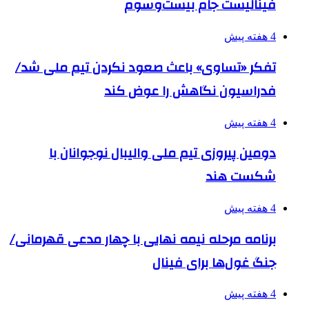
فینالیست جام بیست‌وسوم
4 هفته پیش
تفکر «تساوی» باعث صعود نکردن تیم ملی شد/
فدراسیون نگاهش را عوض کند
4 هفته پیش
دومین پیروزی تیم ملی والیبال نوجوانان با
شکست هند
4 هفته پیش
برنامه مرحله نیمه نهایی با چهار مدعی قهرمانی/
جنگ غول‌ها برای فینال
4 هفته پیش