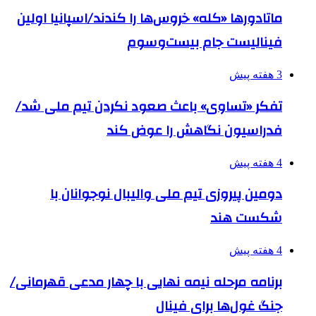
ماتادورها «کله» خروس‌ها را کندند/اسپانیا اولین
فینالیست جام بیست‌وسوم
3 هفته پیش
تفکر «تساوی» باعث صعود نکردن تیم ملی شد/
فدراسیون نگاهش را عوض کند
4 هفته پیش
دومین پیروزی تیم ملی والیبال نوجوانان با
شکست هند
4 هفته پیش
برنامه مرحله نیمه نهایی با چهار مدعی قهرمانی/
جنگ غول‌ها برای فینال