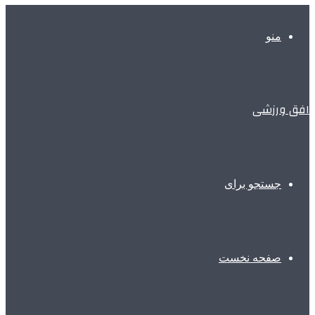
منو
افق ورزشی
جستجو برای
صفحه نخست