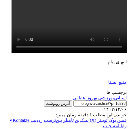
انتهای پیام
منبع:ایسنا
برچسب ها
استانی-ورزشی
بهروز عطایی
آدرس رونوشت
۱۴۰۲/۱۲/۰۶
خواندن این مطلب 1 دقیقه زمان میبرد
فیس بوک
توییتر (X)
لینکدین
‫تامبلر
‫پین‌ترست
‫رددیت
‫VKontakte
رایانامه
چاپ