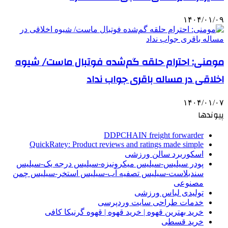
۱۴۰۴/۰۱/۰۹
مومنی: احترام حلقه گم‌شده فوتبال ماست/ شیوه
اخلاقی در مساله باقری جواب نداد
۱۴۰۴/۰۱/۰۷
پیوندها
DDPCHAIN freight forwarder
QuickRatey: Product reviews and ratings made simple
اسکوربرد سالن ورزشی
پودر سیلیس-سیلیس میکرونیزه-سیلیس درجه یک-سیلیس
سندبلاست-سیلیس تصفیه آب-سیلیس استخر-سیلیس چمن
مصنوعی
تولیدی لباس ورزشی
خدمات طراحی سایت وردپرسی
خرید بهترین قهوه | خرید قهوه | قهوه گرنیکا کافی
خرید قسطی