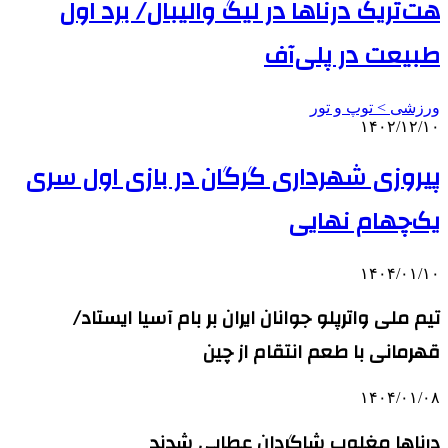
هت‌تریک درناها در لیگ والیبال/ برد اول
طبیعت در پلی‌آف
ورزشی > توپ و تور
۱۴۰۲/۱۲/۱۰
پیروزی شهرداری گرگان در بازی اول سری
یک‌چهام نهایی
۱۴۰۴/۰۱/۱۰
تیم ملی واترپلو جوانان ایران بر بام آسیا ایستاد/
قهرمانی با طعم انتقام از چین
۱۴۰۴/۰۱/۰۸
درناها مغلوب شاگردان عطایی شدند