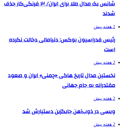
شانس یک مدال طلا برای ایران/ ۳ فرنگی‌کار حذف
شدند
2 هفته پیش
رئیس فدراسیون بوکس: دنیامالی دخالت نکرده
است
2 هفته پیش
نخستین مدال تاریخ هاکی «چمنی» ایران و صعود
مقتدرانه به جام جهانی
2 هفته پیش
ویسی در ذوب‌آهن جایگزین دستیارش شد
2 هفته پیش