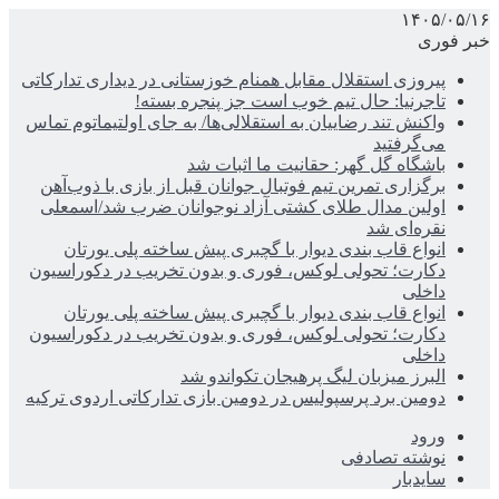
۱۴۰۵/۰۵/۱۶
خبر فوری
پیروزی استقلال مقابل همنام خوزستانی در دیداری تدارکاتی
تاجرنیا: حال تیم خوب است جز پنجره بسته!
واکنش تند رضاییان به استقلالی‌ها/ به جای اولتیماتوم تماس
می‌گرفتید
باشگاه گل گهر: حقانیت ما اثبات شد
برگزاری تمرین تیم فوتبال جوانان قبل از بازی با ذوب‌آهن
اولین مدال طلای کشتی آزاد نوجوانان ضرب شد/اسمعلی
نقره‌ای شد
انواع قاب بندی دیوار با گچبری پیش ساخته پلی یورتان
دکارت؛ تحولی لوکس، فوری و بدون تخریب در دکوراسیون
داخلی
انواع قاب بندی دیوار با گچبری پیش ساخته پلی یورتان
دکارت؛ تحولی لوکس، فوری و بدون تخریب در دکوراسیون
داخلی
البرز میزبان لیگ پرهیجان تکواندو شد
دومین برد پرسپولیس در دومین بازی تدارکاتی اردوی ترکیه
ورود
نوشته تصادفی
سایدبار