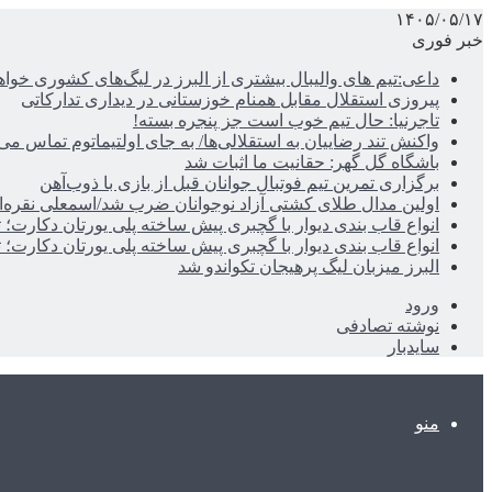
۱۴۰۵/۰۵/۱۷
خبر فوری
داعی:تیم های والیبال بیشتری از البرز در لیگ‌های کشوری خوا
پیروزی استقلال مقابل همنام خوزستانی در دیداری تدارکاتی
تاجرنیا: حال تیم خوب است جز پنجره بسته!
واکنش تند رضاییان به استقلالی‌ها/ به جای اولتیماتوم تماس می‌
باشگاه گل گهر: حقانیت ما اثبات شد
برگزاری تمرین تیم فوتبال جوانان قبل از بازی با ذوب‌آهن
اولین مدال طلای کشتی آزاد نوجوانان ضرب شد/اسمعلی نقره‌
انواع قاب بندی دیوار با گچبری پیش ساخته پلی یورتان دکارت
انواع قاب بندی دیوار با گچبری پیش ساخته پلی یورتان دکارت
البرز میزبان لیگ پرهیجان تکواندو شد
ورود
نوشته تصادفی
سایدبار
منو