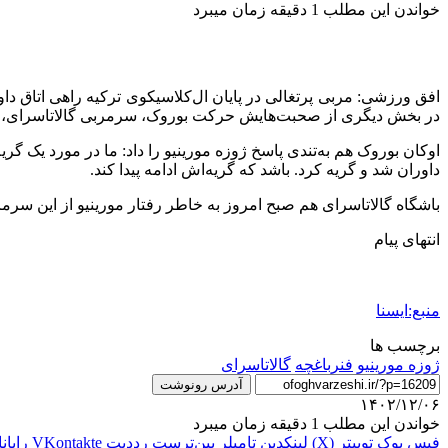
خواندن این مطلب 1 دقیقه زمان میبرد
افق ورزشی: مربی پرتغالی در پایان ال‌کلاسیکوی ترکیه راهی اتاق د
در بخش دیگری از صحبت‌هایش حرکت بوروک، سرمربی گالاتاسرای، را در
اوکان بوروک هم به‌تندی پاسخ ژوزه مورینیو را داد: ما در مورد یک گ
داوران شد و گریه کرد. باشد که گریه‌اش ادامه پیدا کند.
باشگاه گالاتاسرای هم صبح امروز به خاطر رفتار مورینیو از این سرم
انتهای پیام
منبع:ایسنا
برچسب ها
ژوزه مورینیو
فنرباغچه
گالاتاسرای
آدرس رونوشت
۱۴۰۲/۱۲/۰۶
خواندن این مطلب 1 دقیقه زمان میبرد
فیس بوک
توییتر (X)
لینکدین
‫تامبلر
‫پین‌ترست
‫رددیت
‫VKontakte
رایان