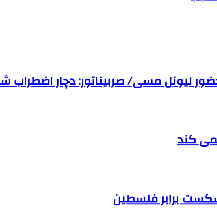
ور لیونل مسی/ صربیناتور: دچار اضطراب شد
نمی کند
 شکست برابر فلسطین