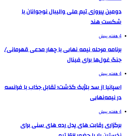
دومین پیروزی تیم ملی والیبال نوجوانان با
شکست هند
4 هفته پیش
برنامه مرحله نیمه نهایی با چهار مدعی قهرمانی/
جنگ غول‌ها برای فینال
4 هفته پیش
اسپانیا از سد بلژیک گذشت؛ تقابل جذاب با فرانسه
در نیمه‌نهایی
4 هفته پیش
برگزاری رقابت های پدل رده های سنی برای
نخستین بار با حضور ۴۲ تیم