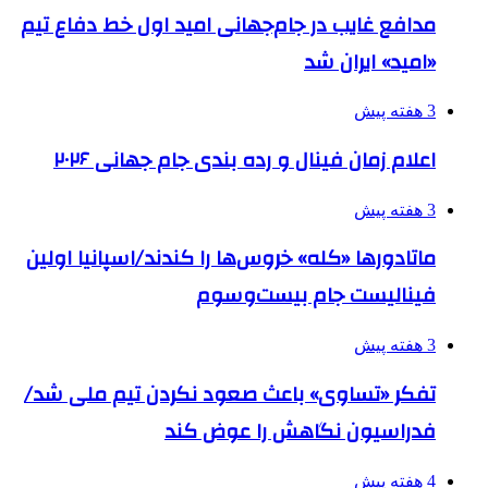
مدافع غایب در جام‌جهانی امید اول خط دفاع تیم
«امید» ایران شد
3 هفته پیش
اعلام زمان فینال و رده بندی جام جهانی ۲۰۲۶
3 هفته پیش
ماتادورها «کله» خروس‌ها را کندند/اسپانیا اولین
فینالیست جام بیست‌وسوم
3 هفته پیش
تفکر «تساوی» باعث صعود نکردن تیم ملی شد/
فدراسیون نگاهش را عوض کند
4 هفته پیش