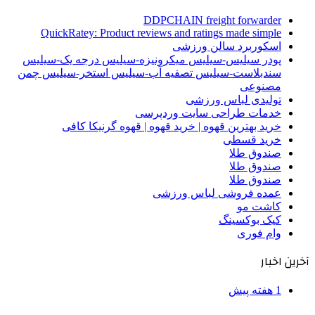
DDPCHAIN freight forwarder
QuickRatey: Product reviews and ratings made simple
اسکوربرد سالن ورزشی
پودر سیلیس-سیلیس میکرونیزه-سیلیس درجه یک-سیلیس
سندبلاست-سیلیس تصفیه آب-سیلیس استخر-سیلیس چمن
مصنوعی
تولیدی لباس ورزشی
خدمات طراحی سایت وردپرسی
خرید بهترین قهوه | خرید قهوه | قهوه گرنیکا کافی
خرید قسطی
صندوق طلا
صندوق طلا
صندوق طلا
عمده فروشی لباس ورزشی
کاشت مو
کیک بوکسینگ
وام فوری
آخرین اخبار
1 هفته پیش