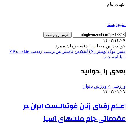
انتهای پیام
منبع:ایسنا
آدرس رونوشت
۱۴۰۲/۱۲/۰۹
خواندن این مطلب 1 دقیقه زمان میبرد
فیس بوک
توییتر (X)
لینکدین
‫تامبلر
‫پین‌ترست
‫رددیت
‫VKontakte
رایانامه
چاپ
بعدی را بخوانید
ورزشی > ورزش بانوان
۱۴۰۴/۰۱/۰۷
اعلام رقبای زنان فوتبالیست ایران در
مقدماتی جام ملت‌های آسیا