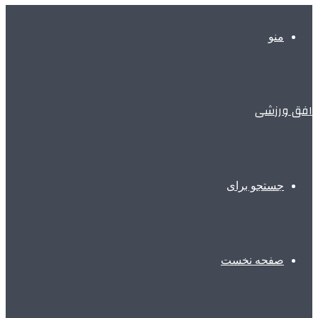
منو
افق ورزشی
جستجو برای
صفحه نخست