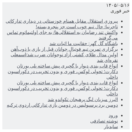
۱۴۰۵/۰۵/۱۶
خبر فوری
پیروزی استقلال مقابل همنام خوزستانی در دیداری تدارکاتی
تاجرنیا: حال تیم خوب است جز پنجره بسته!
واکنش تند رضاییان به استقلالی‌ها/ به جای اولتیماتوم تماس
می‌گرفتید
باشگاه گل گهر: حقانیت ما اثبات شد
برگزاری تمرین تیم فوتبال جوانان قبل از بازی با ذوب‌آهن
اولین مدال طلای کشتی آزاد نوجوانان ضرب شد/اسمعلی
نقره‌ای شد
انواع قاب بندی دیوار با گچبری پیش ساخته پلی یورتان
دکارت؛ تحولی لوکس، فوری و بدون تخریب در دکوراسیون
داخلی
انواع قاب بندی دیوار با گچبری پیش ساخته پلی یورتان
دکارت؛ تحولی لوکس، فوری و بدون تخریب در دکوراسیون
داخلی
البرز میزبان لیگ پرهیجان تکواندو شد
دومین برد پرسپولیس در دومین بازی تدارکاتی اردوی ترکیه
ورود
نوشته تصادفی
سایدبار