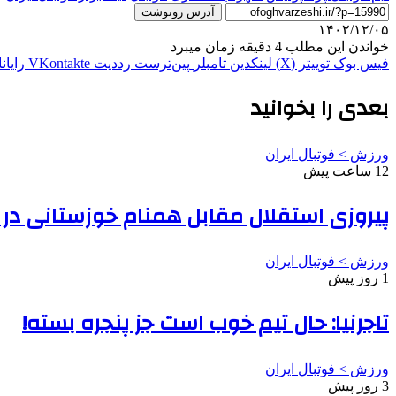
آدرس رونوشت
۱۴۰۲/۱۲/۰۵
خواندن این مطلب 4 دقیقه زمان میبرد
فیس بوک
توییتر (X)
لینکدین
‫تامبلر
‫پین‌ترست
‫رددیت
‫VKontakte
رایان
بعدی را بخوانید
ورزش > فوتبال ایران
12 ساعت پیش
پیروزی استقلال مقابل همنام خوزستانی در د
ورزش > فوتبال ایران
1 روز پیش
تاجرنیا: حال تیم خوب است جز پنجره بسته!
ورزش > فوتبال ایران
3 روز پیش