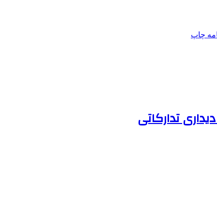
امه
چاپ
یداری تدارکاتی