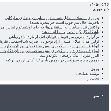
۱۴۰۵/۰۵/۱۶
خبر فوری
پیروزی استقلال مقابل همنام خوزستانی در دیداری تدارکاتی
تاجرنیا: حال تیم خوب است جز پنجره بسته!
واکنش تند رضاییان به استقلالی‌ها/ به جای اولتیماتوم تماس می‌
باشگاه گل گهر: حقانیت ما اثبات شد
برگزاری تمرین تیم فوتبال جوانان قبل از بازی با ذوب‌آهن
اولین مدال طلای کشتی آزاد نوجوانان ضرب شد/اسمعلی نقره‌
انواع قاب بندی دیوار با گچبری پیش ساخته پلی یورتان دکارت
انواع قاب بندی دیوار با گچبری پیش ساخته پلی یورتان دکارت
البرز میزبان لیگ پرهیجان تکواندو شد
دومین برد پرسپولیس در دومین بازی تدارکاتی اردوی ترکیه
ورود
نوشته تصادفی
سایدبار
منو