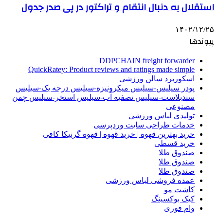
استقلال به دنبال انتقام و تراکتور در پی صدر جدول
۱۴۰۲/۱۲/۲۵
پیوندها
DDPCHAIN freight forwarder
QuickRatey: Product reviews and ratings made simple
اسکوربرد سالن ورزشی
پودر سیلیس-سیلیس میکرونیزه-سیلیس درجه یک-سیلیس
سندبلاست-سیلیس تصفیه آب-سیلیس استخر-سیلیس چمن
مصنوعی
تولیدی لباس ورزشی
خدمات طراحی سایت وردپرسی
خرید بهترین قهوه | خرید قهوه | قهوه گرنیکا کافی
خرید قسطی
صندوق طلا
صندوق طلا
صندوق طلا
عمده فروشی لباس ورزشی
کاشت مو
کیک بوکسینگ
وام فوری