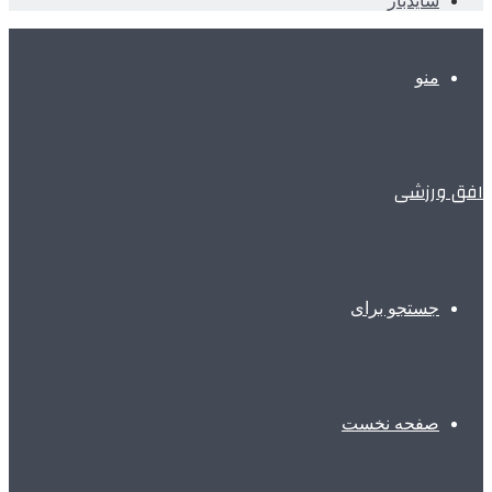
سایدبار
منو
افق ورزشی
جستجو برای
صفحه نخست