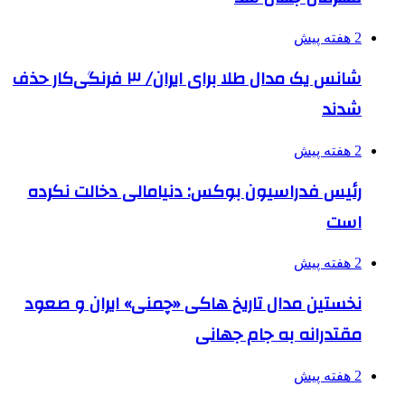
2 هفته پیش
شانس یک مدال طلا برای ایران/ ۳ فرنگی‌کار حذف
شدند
2 هفته پیش
رئیس فدراسیون بوکس: دنیامالی دخالت نکرده
است
2 هفته پیش
نخستین مدال تاریخ هاکی «چمنی» ایران و صعود
مقتدرانه به جام جهانی
2 هفته پیش