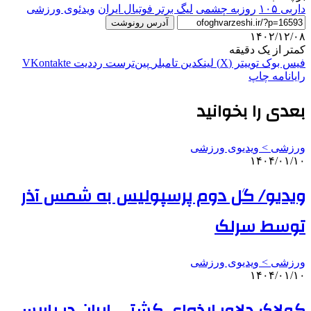
داربی ۱۰۵
روزبه چشمی
ليگ برتر فوتبال ایران
ویدئوی ورزشی
آدرس رونوشت
۱۴۰۲/۱۲/۰۸
کمتر از یک دقیقه
فیس بوک
توییتر (X)
لینکدین
‫تامبلر
‫پین‌ترست
‫رددیت
‫VKontakte
رایانامه
چاپ
بعدی را بخوانید
ورزشی > ویدیوی ورزشی
۱۴۰۴/۰۱/۱۰
ویدیو/ گل دوم پرسپولیس به شمس آذر
توسط سرلک
ورزشی > ویدیوی ورزشی
۱۴۰۴/۰۱/۱۰