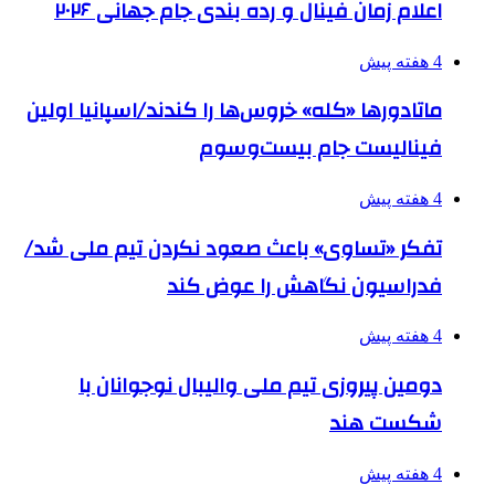
اعلام زمان فینال و رده بندی جام جهانی ۲۰۲۶
4 هفته پیش
ماتادورها «کله» خروس‌ها را کندند/اسپانیا اولین
فینالیست جام بیست‌وسوم
4 هفته پیش
تفکر «تساوی» باعث صعود نکردن تیم ملی شد/
فدراسیون نگاهش را عوض کند
4 هفته پیش
دومین پیروزی تیم ملی والیبال نوجوانان با
شکست هند
4 هفته پیش