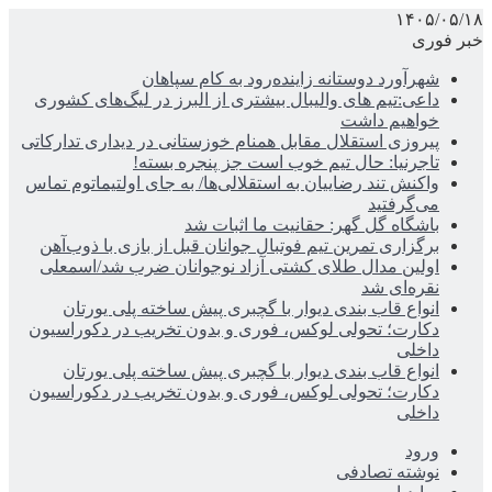
۱۴۰۵/۰۵/۱۸
خبر فوری
شهرآورد دوستانه زاینده‌رود به کام سپاهان
داعی:تیم های والیبال بیشتری از البرز در لیگ‌های کشوری
خواهیم داشت
پیروزی استقلال مقابل همنام خوزستانی در دیداری تدارکاتی
تاجرنیا: حال تیم خوب است جز پنجره بسته!
واکنش تند رضاییان به استقلالی‌ها/ به جای اولتیماتوم تماس
می‌گرفتید
باشگاه گل گهر: حقانیت ما اثبات شد
برگزاری تمرین تیم فوتبال جوانان قبل از بازی با ذوب‌آهن
اولین مدال طلای کشتی آزاد نوجوانان ضرب شد/اسمعلی
نقره‌ای شد
انواع قاب بندی دیوار با گچبری پیش ساخته پلی یورتان
دکارت؛ تحولی لوکس، فوری و بدون تخریب در دکوراسیون
داخلی
انواع قاب بندی دیوار با گچبری پیش ساخته پلی یورتان
دکارت؛ تحولی لوکس، فوری و بدون تخریب در دکوراسیون
داخلی
ورود
نوشته تصادفی