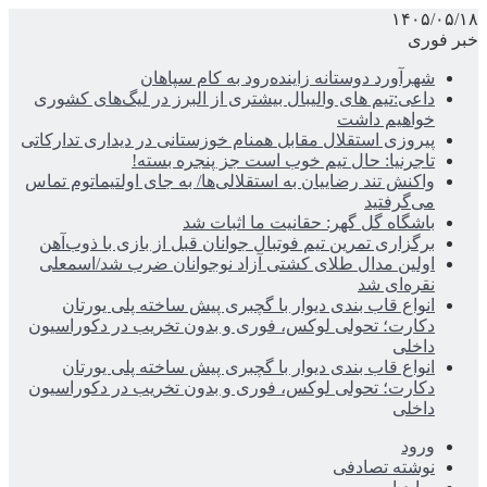
۱۴۰۵/۰۵/۱۸
خبر فوری
شهرآورد دوستانه زاینده‌رود به کام سپاهان
داعی:تیم های والیبال بیشتری از البرز در لیگ‌های کشوری
خواهیم داشت
پیروزی استقلال مقابل همنام خوزستانی در دیداری تدارکاتی
تاجرنیا: حال تیم خوب است جز پنجره بسته!
واکنش تند رضاییان به استقلالی‌ها/ به جای اولتیماتوم تماس
می‌گرفتید
باشگاه گل گهر: حقانیت ما اثبات شد
برگزاری تمرین تیم فوتبال جوانان قبل از بازی با ذوب‌آهن
اولین مدال طلای کشتی آزاد نوجوانان ضرب شد/اسمعلی
نقره‌ای شد
انواع قاب بندی دیوار با گچبری پیش ساخته پلی یورتان
دکارت؛ تحولی لوکس، فوری و بدون تخریب در دکوراسیون
داخلی
انواع قاب بندی دیوار با گچبری پیش ساخته پلی یورتان
دکارت؛ تحولی لوکس، فوری و بدون تخریب در دکوراسیون
داخلی
ورود
نوشته تصادفی