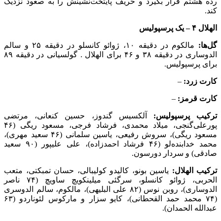
رده هشتم قرار بگیرد و حریف پایتخت‌نشینش را به صعود نزدیک
کند.
الهلال ۴ – یک پرسپولیس
گل‌ها:
مالکوم در دقیقه ۱۰، ژوائو کانسلو در دقیقه ۲۵ و سالم
الدوساری در دقیقه ۳۸ و ۴۶ برای الهلال . گولسیانی در دقیقه ۸۹
برای پرسپولیس.
کارت زرد:
–
کارت قرمز:
–
ترکیب پرسپولیس:
آلکسیس گندوز، حسین کنعانی، مرتضی
پورعلی‌گنجی، میلاد محمدی، فرشاد فرجی، مسعود ریگی (۴۶
مسعود ریگی)، سروش رفیعی، یاسین سلمانی (۴۶ سعید مهری)،
محمد خدابنده‌لو (۴۶ فرشاد احمدزاده)، علی علیپور (۹۰ سعید
صادقی) و سردار دورسون.
ترکیب الهلال:
یاسین بونو، کالیدو کولیبالی، حسان تمبکتی، متعب
الحربی، ژوائو کانسلو، سرگئی میلینکویچ ساویچ (۷۴ ناصر
الدوساری)، روبن نوس (۸۲ علی البلیهی)، مالکوم، سالم الدوسری
(۷۴ محمد حمد القحطانی)، کایو سزار و مارکوس لئوناردو (۶۳
عبدالله الحمدان).