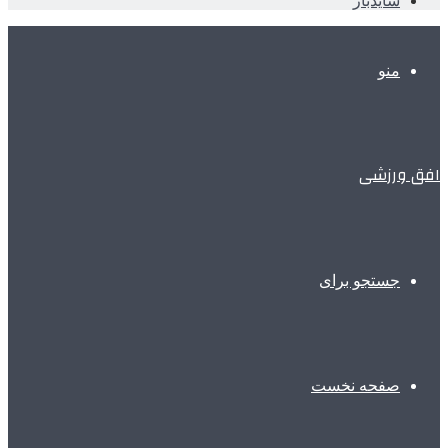
سایدبار
منو
افق ورزشی
جستجو برای
صفحه نخست