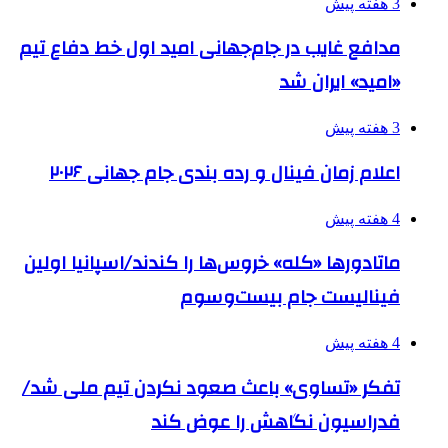
3 هفته پیش
مدافع غایب در جام‌جهانی امید اول خط دفاع تیم
«امید» ایران شد
3 هفته پیش
اعلام زمان فینال و رده بندی جام جهانی ۲۰۲۶
4 هفته پیش
ماتادورها «کله» خروس‌ها را کندند/اسپانیا اولین
فینالیست جام بیست‌وسوم
4 هفته پیش
تفکر «تساوی» باعث صعود نکردن تیم ملی شد/
فدراسیون نگاهش را عوض کند