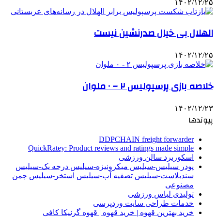
۱۴۰۲/۱۲/۲۵
الهلال بی خیال صدرنشین نیست
۱۴۰۲/۱۲/۲۵
خلاصه بازی پرسپولیس ۲ – ۰ ملوان
۱۴۰۲/۱۲/۲۳
پیوندها
DDPCHAIN freight forwarder
QuickRatey: Product reviews and ratings made simple
اسکوربرد سالن ورزشی
پودر سیلیس-سیلیس میکرونیزه-سیلیس درجه یک-سیلیس
سندبلاست-سیلیس تصفیه آب-سیلیس استخر-سیلیس چمن
مصنوعی
تولیدی لباس ورزشی
خدمات طراحی سایت وردپرسی
خرید بهترین قهوه | خرید قهوه | قهوه گرنیکا کافی