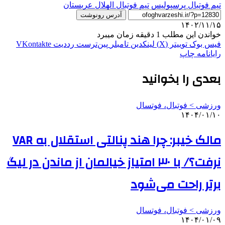
تيم فوتبال پرسپوليس
تیم فوتبال الهلال عربستان
آدرس رونوشت
۱۴۰۲/۱۱/۱۵
خواندن این مطلب 1 دقیقه زمان میبرد
فیس بوک
توییتر (X)
لینکدین
‫تامبلر
‫پین‌ترست
‫رددیت
‫VKontakte
رایانامه
چاپ
بعدی را بخوانید
ورزشی > فوتبال، فوتسال
۱۴۰۴/۰۱/۱۰
مالک خیبر: چرا هند پنالتی استقلال به VAR
نرفت؟/ با ۳۰ امتیاز خیالمان از ماندن در لیگ
برتر راحت می‌شود
ورزشی > فوتبال، فوتسال
۱۴۰۴/۰۱/۰۹