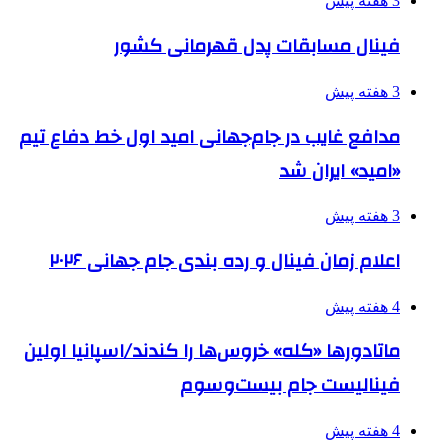
3 هفته پیش
فینال مسابقات پدل قهرمانی کشور
3 هفته پیش
مدافع غایب در جام‌جهانی امید اول خط دفاع تیم
«امید» ایران شد
3 هفته پیش
اعلام زمان فینال و رده بندی جام جهانی ۲۰۲۶
4 هفته پیش
ماتادورها «کله» خروس‌ها را کندند/اسپانیا اولین
فینالیست جام بیست‌وسوم
4 هفته پیش