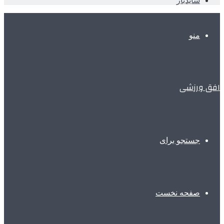
سایدبار
منو
افق ورزشی
جستجو برای
صفحه نخست