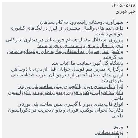
۱۴۰۵/۰۵/۱۸
خبر فوری
شهرآورد دوستانه زاینده‌رود به کام سپاهان
داعی:تیم های والیبال بیشتری از البرز در لیگ‌های کشوری
خواهیم داشت
پیروزی استقلال مقابل همنام خوزستانی در دیداری تدارکاتی
تاجرنیا: حال تیم خوب است جز پنجره بسته!
واکنش تند رضاییان به استقلالی‌ها/ به جای اولتیماتوم تماس
می‌گرفتید
باشگاه گل گهر: حقانیت ما اثبات شد
برگزاری تمرین تیم فوتبال جوانان قبل از بازی با ذوب‌آهن
اولین مدال طلای کشتی آزاد نوجوانان ضرب شد/اسمعلی
نقره‌ای شد
انواع قاب بندی دیوار با گچبری پیش ساخته پلی یورتان
دکارت؛ تحولی لوکس، فوری و بدون تخریب در دکوراسیون
داخلی
انواع قاب بندی دیوار با گچبری پیش ساخته پلی یورتان
دکارت؛ تحولی لوکس، فوری و بدون تخریب در دکوراسیون
داخلی
ورود
نوشته تصادفی