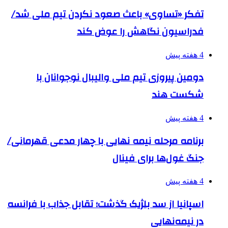
تفکر «تساوی» باعث صعود نکردن تیم ملی شد/
فدراسیون نگاهش را عوض کند
4 هفته پیش
دومین پیروزی تیم ملی والیبال نوجوانان با
شکست هند
4 هفته پیش
برنامه مرحله نیمه نهایی با چهار مدعی قهرمانی/
جنگ غول‌ها برای فینال
4 هفته پیش
اسپانیا از سد بلژیک گذشت؛ تقابل جذاب با فرانسه
در نیمه‌نهایی