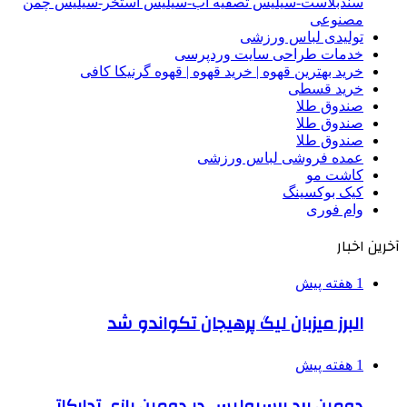
سندبلاست-سیلیس تصفیه آب-سیلیس استخر-سیلیس چمن
مصنوعی
تولیدی لباس ورزشی
خدمات طراحی سایت وردپرسی
خرید بهترین قهوه | خرید قهوه | قهوه گرنیکا کافی
خرید قسطی
صندوق طلا
صندوق طلا
صندوق طلا
عمده فروشی لباس ورزشی
کاشت مو
کیک بوکسینگ
وام فوری
آخرین اخبار
1 هفته پیش
البرز میزبان لیگ پرهیجان تکواندو شد
1 هفته پیش
دومین برد پرسپولیس در دومین بازی تدارکاتی