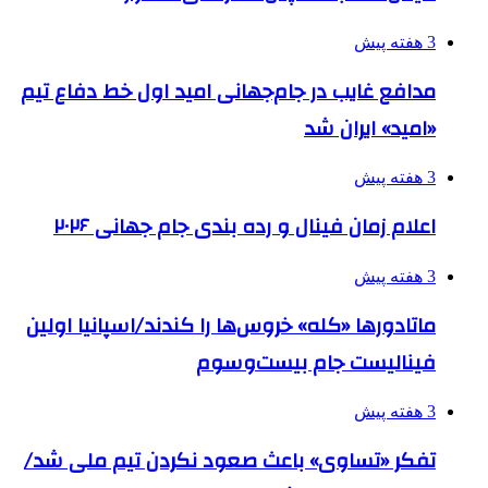
3 هفته پیش
مدافع غایب در جام‌جهانی امید اول خط دفاع تیم
«امید» ایران شد
3 هفته پیش
اعلام زمان فینال و رده بندی جام جهانی ۲۰۲۶
3 هفته پیش
ماتادورها «کله» خروس‌ها را کندند/اسپانیا اولین
فینالیست جام بیست‌وسوم
3 هفته پیش
تفکر «تساوی» باعث صعود نکردن تیم ملی شد/