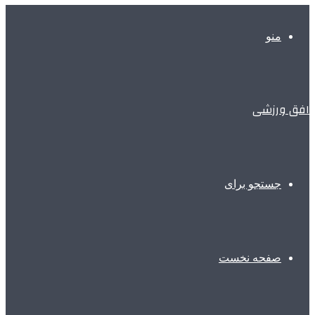
منو
افق ورزشی
جستجو برای
صفحه نخست