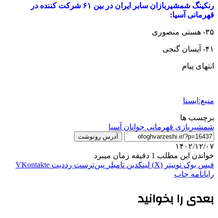
رنکینگ شمشیربازان سابر ایران در بین ۶۱ شرکت کننده در
قهرمانی آسیا:
۳۵- هستی منصوری
۴۱- آیسان گنجی
انتهای پیام
منبع:ایسنا
برچسب ها
شمشیربازی قهرمانی جوانان آسیا
آدرس رونوشت
۱۴۰۲/۱۲/۰۷
خواندن این مطلب 1 دقیقه زمان میبرد
فیس بوک
توییتر (X)
لینکدین
‫تامبلر
‫پین‌ترست
‫رددیت
‫VKontakte
رایانامه
چاپ
بعدی را بخوانید