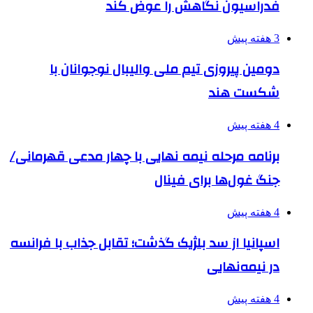
فدراسیون نگاهش را عوض کند
3 هفته پیش
دومین پیروزی تیم ملی والیبال نوجوانان با
شکست هند
4 هفته پیش
برنامه مرحله نیمه نهایی با چهار مدعی قهرمانی/
جنگ غول‌ها برای فینال
4 هفته پیش
اسپانیا از سد بلژیک گذشت؛ تقابل جذاب با فرانسه
در نیمه‌نهایی
4 هفته پیش