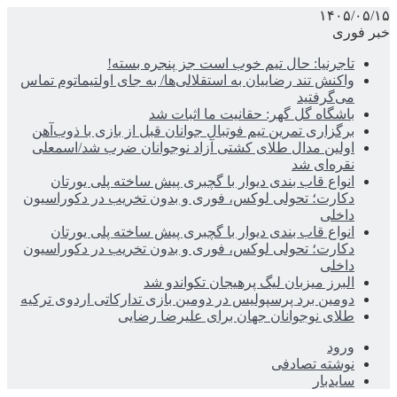
۱۴۰۵/۰۵/۱۵
خبر فوری
تاجرنیا: حال تیم خوب است جز پنجره بسته!
واکنش تند رضاییان به استقلالی‌ها/ به جای اولتیماتوم تماس
می‌گرفتید
باشگاه گل گهر: حقانیت ما اثبات شد
برگزاری تمرین تیم فوتبال جوانان قبل از بازی با ذوب‌آهن
اولین مدال طلای کشتی آزاد نوجوانان ضرب شد/اسمعلی
نقره‌ای شد
انواع قاب بندی دیوار با گچبری پیش ساخته پلی یورتان
دکارت؛ تحولی لوکس، فوری و بدون تخریب در دکوراسیون
داخلی
انواع قاب بندی دیوار با گچبری پیش ساخته پلی یورتان
دکارت؛ تحولی لوکس، فوری و بدون تخریب در دکوراسیون
داخلی
البرز میزبان لیگ پرهیجان تکواندو شد
دومین برد پرسپولیس در دومین بازی تدارکاتی اردوی ترکیه
طلای نوجوانان جهان برای علیرضا رضایی
ورود
نوشته تصادفی
سایدبار