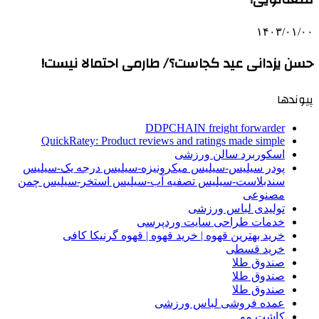
۱۴۰۳/۰۱/۰۰
حسن یزدانی عید کجاست؟/ طارمی احتمالا نیست!
پیوندها
DDPCHAIN freight forwarder
QuickRatey: Product reviews and ratings made simple
اسکوربرد سالن ورزشی
پودر سیلیس-سیلیس میکرونیزه-سیلیس درجه یک-سیلیس
سندبلاست-سیلیس تصفیه آب-سیلیس استخر-سیلیس چمن
مصنوعی
تولیدی لباس ورزشی
خدمات طراحی سایت وردپرسی
خرید بهترین قهوه | خرید قهوه | قهوه گرنیکا کافی
خرید قسطی
صندوق طلا
صندوق طلا
صندوق طلا
عمده فروشی لباس ورزشی
کاشت مو