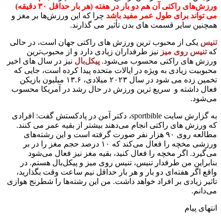
ورزش‌های راکتی آن هم دو بار در هفته (هر بار حداقل ۳۰ دقیقه)
می تواند برای طول عمر مفید باشد
چرا که این ورزش‌ها بر مغز و
همچنین سایر قسمت های بدن تأثیر می گذارند.
تنیس
یکی از محبوب ترین ورزش های راکتی جهان است، در حالی
که
تنیس روی میز
نیز طرفداران زیادی دارد و از محبوب‌ترین
ورزش های راکتی محسوب می‌شود.
پیکل‌بال
نیز در سال های اخیر
محبوبیت زیادی به ویژه در ایالات متحده پیدا کرده است، جایی که
تخمین زده می شود در سال ۲۰۲۳ میلادی، ۱۳.۶ میلیون بازیکن
فعال داشته و سریع ترین ورزش در حال رشد در آمریکا محسوب
می‌شود.
به گزارش سایت sportbible، دکتر آمن در پادکستش گفت: افرادی
که ورزش های راکتی انجام می‌دهند بیشتر از بقیه عمر می کنند.
مطالعه روی ۹۰ هزار نفر صورت گرفته است و این رشته‌های
ورزشی مخچه را فعال می‌کند که ۱۰ درصد حجم مغز را در بر
می‌گیرد. اگر مخچه را فعال کنید، بقیه مغز نیز فعال می‌شود
بنابراین من طرفدار تنیس، تنیس روی میز و پیکل‌بال هستم. در
واقع اگر هفته‌ای دو بار و هر بار حداقل نیم ساعت وقت بگذارید،
تاثیر زیادی بر افراد خواهد داشت. من این رشته‌ها را شطرنج هوازی
می‌دانم.
انتهای پیام