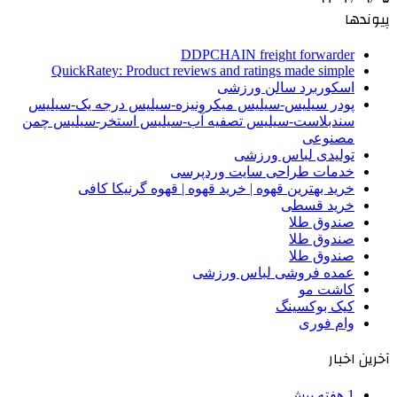
پیوندها
DDPCHAIN freight forwarder
QuickRatey: Product reviews and ratings made simple
اسکوربرد سالن ورزشی
پودر سیلیس-سیلیس میکرونیزه-سیلیس درجه یک-سیلیس
سندبلاست-سیلیس تصفیه آب-سیلیس استخر-سیلیس چمن
مصنوعی
تولیدی لباس ورزشی
خدمات طراحی سایت وردپرسی
خرید بهترین قهوه | خرید قهوه | قهوه گرنیکا کافی
خرید قسطی
صندوق طلا
صندوق طلا
صندوق طلا
عمده فروشی لباس ورزشی
کاشت مو
کیک بوکسینگ
وام فوری
آخرین اخبار
1 هفته پیش