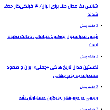
شانس یک مدال طلا برای ایران/ ۳ فرنگی‌کار حذف
شدند
2 هفته پیش
رئیس فدراسیون بوکس: دنیامالی دخالت نکرده
است
2 هفته پیش
نخستین مدال تاریخ هاکی «چمنی» ایران و صعود
مقتدرانه به جام جهانی
2 هفته پیش
ویسی در ذوب‌آهن جایگزین دستیارش شد
2 هفته پیش