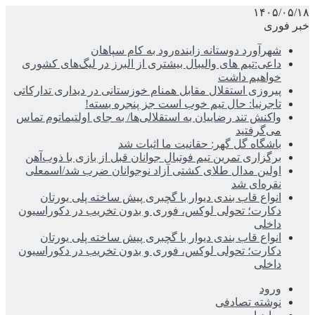
۱۴۰۵/۰۵/۱۸
خبر فوری
شهرآورد دوستانه زاینده‌رود به کام سپاهان
داعی:تیم های والیبال بیشتری از البرز در لیگ‌های کشوری
خواهیم داشت
پیروزی استقلال مقابل همنام خوزستانی در دیداری تدارکاتی
تاجرنیا: حال تیم خوب است جز پنجره بسته!
واکنش تند رضاییان به استقلالی‌ها/ به جای اولتیماتوم تماس
می‌گرفتید
باشگاه گل گهر: حقانیت ما اثبات شد
برگزاری تمرین تیم فوتبال جوانان قبل از بازی با ذوب‌آهن
اولین مدال طلای کشتی آزاد نوجوانان ضرب شد/اسمعلی
نقره‌ای شد
انواع قاب بندی دیوار با گچبری پیش ساخته پلی یورتان
دکارت؛ تحولی لوکس، فوری و بدون تخریب در دکوراسیون
داخلی
انواع قاب بندی دیوار با گچبری پیش ساخته پلی یورتان
دکارت؛ تحولی لوکس، فوری و بدون تخریب در دکوراسیون
داخلی
ورود
نوشته تصادفی