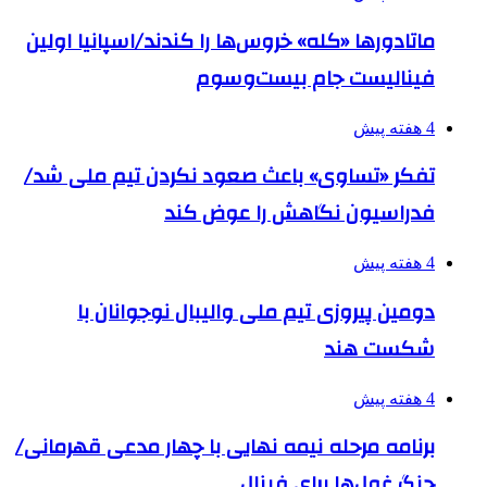
ماتادورها «کله» خروس‌ها را کندند/اسپانیا اولین
فینالیست جام بیست‌وسوم
4 هفته پیش
تفکر «تساوی» باعث صعود نکردن تیم ملی شد/
فدراسیون نگاهش را عوض کند
4 هفته پیش
دومین پیروزی تیم ملی والیبال نوجوانان با
شکست هند
4 هفته پیش
برنامه مرحله نیمه نهایی با چهار مدعی قهرمانی/
جنگ غول‌ها برای فینال