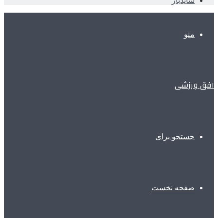
سایدبار
منو
افق ورزشی
جستجو برای
صفحه نخست