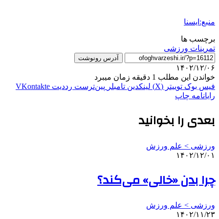
منبع:ایسنا
برچسب ها
تمرینات ورزشی
آدرس رونوشت
۱۴۰۲/۱۲/۰۶
خواندن این مطلب 1 دقیقه زمان میبرد
فیس بوک
توییتر (X)
لینکدین
‫تامبلر
‫پین‌ترست
‫رددیت
‫VKontakte
رایانامه
چاپ
بعدی را بخوانید
ورزشی > علم ورزش
۱۴۰۲/۱۲/۰۱
چرا بدن «خالی» می‌کند؟
ورزشی > علم ورزش
۱۴۰۲/۱۱/۲۳