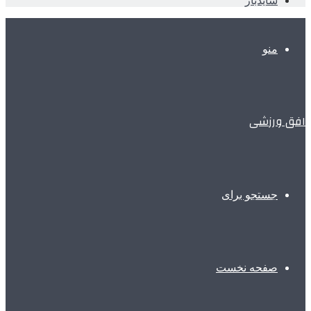
سایدبار
منو
افق ورزشی
جستجو برای
صفحه نخست