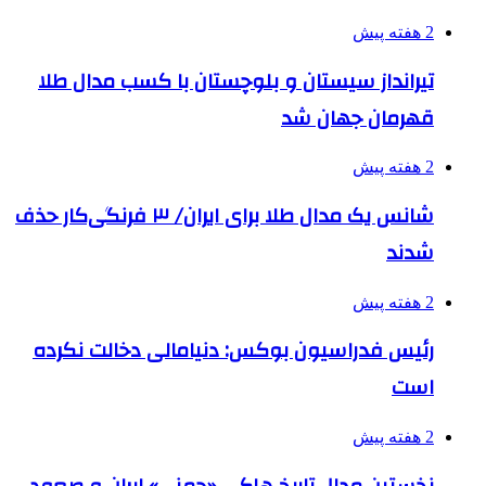
2 هفته پیش
تیرانداز سیستان و بلوچستان با کسب مدال طلا
قهرمان جهان شد
2 هفته پیش
شانس یک مدال طلا برای ایران/ ۳ فرنگی‌کار حذف
شدند
2 هفته پیش
رئیس فدراسیون بوکس: دنیامالی دخالت نکرده
است
2 هفته پیش
نخستین مدال تاریخ هاکی «چمنی» ایران و صعود