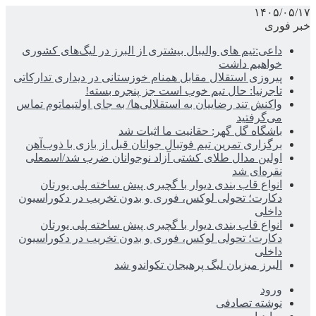
۱۴۰۵/۰۵/۱۷
خبر فوری
داعی:تیم های والیبال بیشتری از البرز در لیگ‌های کشوری
خواهیم داشت
پیروزی استقلال مقابل همنام خوزستانی در دیداری تدارکاتی
تاجرنیا: حال تیم خوب است جز پنجره بسته!
واکنش تند رضاییان به استقلالی‌ها/ به جای اولتیماتوم تماس
می‌گرفتید
باشگاه گل گهر: حقانیت ما اثبات شد
برگزاری تمرین تیم فوتبال جوانان قبل از بازی با ذوب‌آهن
اولین مدال طلای کشتی آزاد نوجوانان ضرب شد/اسمعلی
نقره‌ای شد
انواع قاب بندی دیوار با گچبری پیش ساخته پلی یورتان
دکارت؛ تحولی لوکس، فوری و بدون تخریب در دکوراسیون
داخلی
انواع قاب بندی دیوار با گچبری پیش ساخته پلی یورتان
دکارت؛ تحولی لوکس، فوری و بدون تخریب در دکوراسیون
داخلی
البرز میزبان لیگ پرهیجان تکواندو شد
ورود
نوشته تصادفی