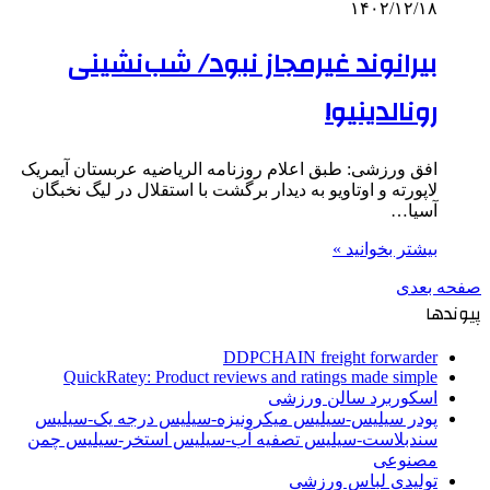
۱۴۰۲/۱۲/۱۸
بیرانوند غیرمجاز نبود/ شب‌نشینی‌
رونالدینیو!
افق ورزشی: طبق اعلام روزنامه الریاضیه عربستان آیمریک
لاپورته و اوتاویو به دیدار برگشت با استقلال در لیگ نخبگان
آسیا…
بیشتر بخوانید »
صفحه بعدی
پیوندها
DDPCHAIN freight forwarder
QuickRatey: Product reviews and ratings made simple
اسکوربرد سالن ورزشی
پودر سیلیس-سیلیس میکرونیزه-سیلیس درجه یک-سیلیس
سندبلاست-سیلیس تصفیه آب-سیلیس استخر-سیلیس چمن
مصنوعی
تولیدی لباس ورزشی