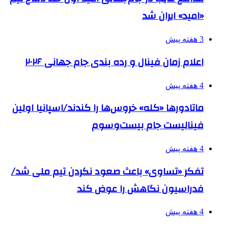
«امید» ایران شد
3 هفته پیش
اعلام زمان فینال و رده بندی جام جهانی ۲۰۲۶
4 هفته پیش
ماتادورها «کله» خروس‌ها را کندند/اسپانیا اولین
فینالیست جام بیست‌وسوم
4 هفته پیش
تفکر «تساوی» باعث صعود نکردن تیم ملی شد/
فدراسیون نگاهش را عوض کند
4 هفته پیش