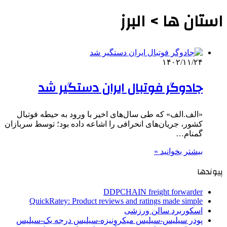
استان ها > البرز
۱۴۰۲/۱۱/۲۴
جادوگر فوتبال ایران دستگیر شد
«الف.الف» که طی سال‌های اخیر با ورود به حیطه فوتبال
کشور، جریان‌های انحرافی را اشاعه داده بود؛ توسط سربازان
گمنام…
بیشتر بخوانید »
پیوندها
DDPCHAIN freight forwarder
QuickRatey: Product reviews and ratings made simple
اسکوربرد سالن ورزشی
پودر سیلیس-سیلیس میکرونیزه-سیلیس درجه یک-سیلیس