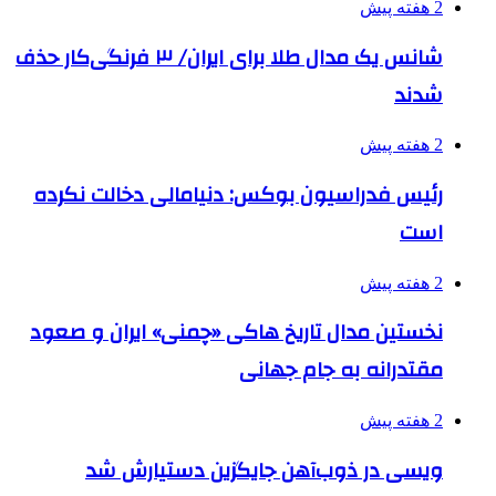
2 هفته پیش
شانس یک مدال طلا برای ایران/ ۳ فرنگی‌کار حذف
شدند
2 هفته پیش
رئیس فدراسیون بوکس: دنیامالی دخالت نکرده
است
2 هفته پیش
نخستین مدال تاریخ هاکی «چمنی» ایران و صعود
مقتدرانه به جام جهانی
2 هفته پیش
ویسی در ذوب‌آهن جایگزین دستیارش شد