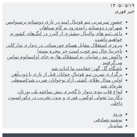
۱۴۰۵/۰۵/۱۹
خبر فوری
حضور سرمربی تیم فوتبال امید در بازی دوستانه پرسپولیس
شهرآورد دوستانه زاینده‌رود به کام سپاهان
داعی:تیم های والیبال بیشتری از البرز در لیگ‌های کشوری
خواهیم داشت
پیروزی استقلال مقابل همنام خوزستانی در دیداری تدارکاتی
تاجرنیا: حال تیم خوب است جز پنجره بسته!
واکنش تند رضاییان به استقلالی‌ها/ به جای اولتیماتوم تماس
می‌گرفتید
باشگاه گل گهر: حقانیت ما اثبات شد
برگزاری تمرین تیم فوتبال جوانان قبل از بازی با ذوب‌آهن
اولین مدال طلای کشتی آزاد نوجوانان ضرب شد/اسمعلی
نقره‌ای شد
انواع قاب بندی دیوار با گچبری پیش ساخته پلی یورتان
دکارت؛ تحولی لوکس، فوری و بدون تخریب در دکوراسیون
داخلی
ورود
نوشته تصادفی
سایدبار