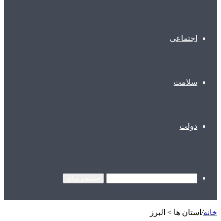
اجتماعی
سلامت
دولت
جستجو برای
خانه
/
استان ها > البرز