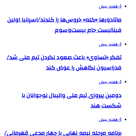
4 هفته پیش
ماتادورها «کله» خروس‌ها را کندند/اسپانیا اولین
فینالیست جام بیست‌وسوم
4 هفته پیش
تفکر «تساوی» باعث صعود نکردن تیم ملی شد/
فدراسیون نگاهش را عوض کند
4 هفته پیش
دومین پیروزی تیم ملی والیبال نوجوانان با
شکست هند
4 هفته پیش
برنامه مرحله نیمه نهایی با چهار مدعی قهرمانی/