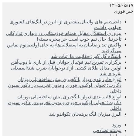
۱۴۰۵/۰۵/۱۷
خبر فوری
داعی:تیم های والیبال بیشتری از البرز در لیگ‌های کشوری
خواهیم داشت
پیروزی استقلال مقابل همنام خوزستانی در دیداری تدارکاتی
تاجرنیا: حال تیم خوب است جز پنجره بسته!
واکنش تند رضاییان به استقلالی‌ها/ به جای اولتیماتوم تماس
می‌گرفتید
باشگاه گل گهر: حقانیت ما اثبات شد
برگزاری تمرین تیم فوتبال جوانان قبل از بازی با ذوب‌آهن
اولین مدال طلای کشتی آزاد نوجوانان ضرب شد/اسمعلی
نقره‌ای شد
انواع قاب بندی دیوار با گچبری پیش ساخته پلی یورتان
دکارت؛ تحولی لوکس، فوری و بدون تخریب در دکوراسیون
داخلی
انواع قاب بندی دیوار با گچبری پیش ساخته پلی یورتان
دکارت؛ تحولی لوکس، فوری و بدون تخریب در دکوراسیون
داخلی
البرز میزبان لیگ پرهیجان تکواندو شد
ورود
نوشته تصادفی