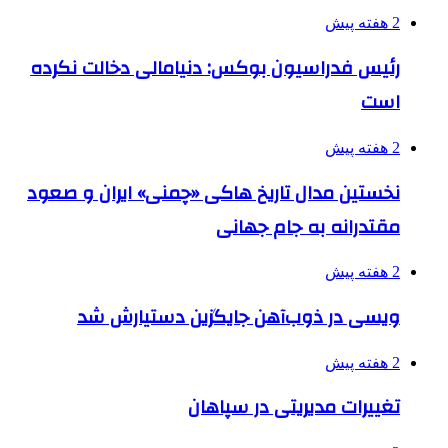
2 هفته پیش
رئیس فدراسیون بوکس: دنیامالی دخالت نکرده
است
2 هفته پیش
نخستین مدال تاریخ هاکی «چمنی» ایران و صعود
مقتدرانه به جام جهانی
2 هفته پیش
ویسی در ذوب‌آهن جایگزین دستیارش شد
2 هفته پیش
تغییرات مدیریتی در سپاهان