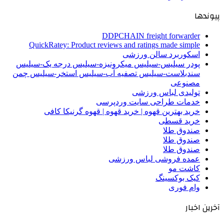
پیوندها
DDPCHAIN freight forwarder
QuickRatey: Product reviews and ratings made simple
اسکوربرد سالن ورزشی
پودر سیلیس-سیلیس میکرونیزه-سیلیس درجه یک-سیلیس
سندبلاست-سیلیس تصفیه آب-سیلیس استخر-سیلیس چمن
مصنوعی
تولیدی لباس ورزشی
خدمات طراحی سایت وردپرسی
خرید بهترین قهوه | خرید قهوه | قهوه گرنیکا کافی
خرید قسطی
صندوق طلا
صندوق طلا
صندوق طلا
عمده فروشی لباس ورزشی
کاشت مو
کیک بوکسینگ
وام فوری
آخرین اخبار