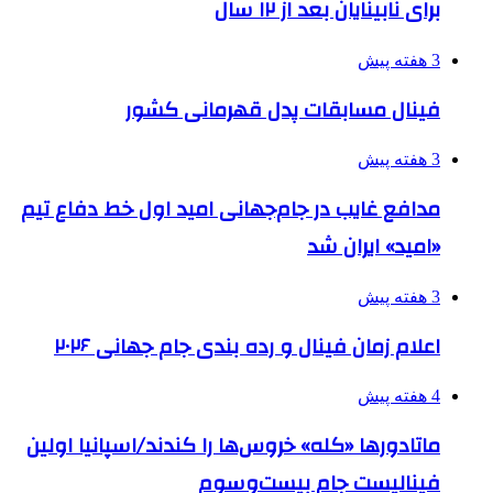
برای نابینایان بعد از ۱۲ سال
3 هفته پیش
فینال مسابقات پدل قهرمانی کشور
3 هفته پیش
مدافع غایب در جام‌جهانی امید اول خط دفاع تیم
«امید» ایران شد
3 هفته پیش
اعلام زمان فینال و رده بندی جام جهانی ۲۰۲۶
4 هفته پیش
ماتادورها «کله» خروس‌ها را کندند/اسپانیا اولین
فینالیست جام بیست‌وسوم