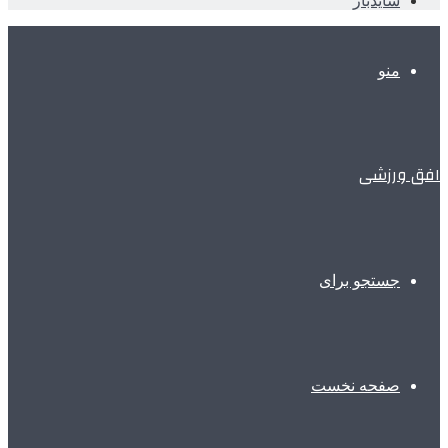
سایدبار
منو
افق ورزشی
جستجو برای
صفحه نخست