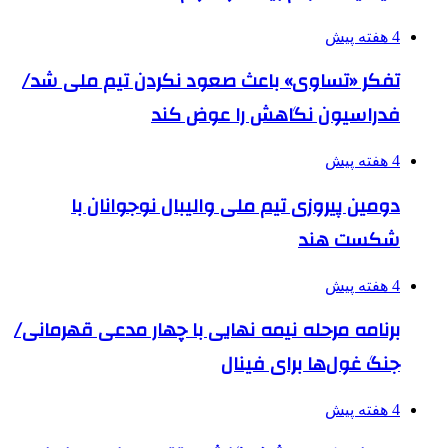
4 هفته پیش
تفکر «تساوی» باعث صعود نکردن تیم ملی شد/
فدراسیون نگاهش را عوض کند
4 هفته پیش
دومین پیروزی تیم ملی والیبال نوجوانان با
شکست هند
4 هفته پیش
برنامه مرحله نیمه نهایی با چهار مدعی قهرمانی/
جنگ غول‌ها برای فینال
4 هفته پیش