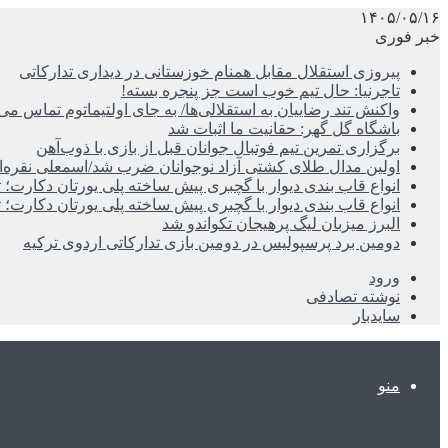
۱۴۰۵/۰۵/۱۶
خبر فوری
پیروزی استقلال مقابل همنام خوزستانی در دیداری تدارکاتی
تاجرنیا: حال تیم خوب است جز پنجره بسته!
واکنش تند رضاییان به استقلالی‌ها/ به جای اولتیماتوم تماس می‌
باشگاه گل گهر: حقانیت ما اثبات شد
برگزاری تمرین تیم فوتبال جوانان قبل از بازی با ذوب‌آهن
اولین مدال طلای کشتی آزاد نوجوانان ضرب شد/اسمعلی نقره‌
انواع قاب بندی دیوار با گچبری پیش ساخته پلی یورتان دکارت
انواع قاب بندی دیوار با گچبری پیش ساخته پلی یورتان دکارت
البرز میزبان لیگ پرهیجان تکواندو شد
دومین برد پرسپولیس در دومین بازی تدارکاتی اردوی ترکیه
ورود
نوشته تصادفی
سایدبار
منو