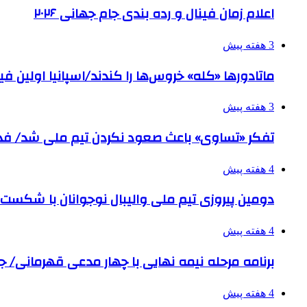
اعلام زمان فینال و رده بندی جام جهانی ۲۰۲۶
3 هفته پیش
ماتادورها «کله» خروس‌ها را کندند/اسپانیا اولین
3 هفته پیش
تفکر «تساوی» باعث صعود نکردن تیم ملی شد/ ف
4 هفته پیش
دومین پیروزی تیم ملی والیبال نوجوانان با شکست
4 هفته پیش
برنامه مرحله نیمه نهایی با چهار مدعی قهرمانی/ جن
4 هفته پیش