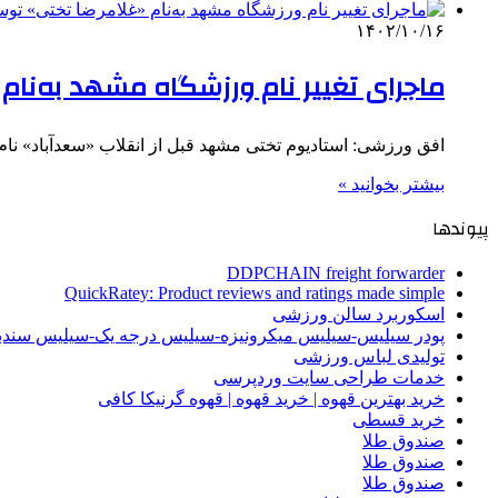
۱۴۰۲/۱۰/۱۶
ماجرای تغییر نام ورزشگاه مشهد به‌نام 
افق ورزشی: استادیوم تختی مشهد قبل از انقلاب «سعدآباد» نا
بیشتر بخوانید »
پیوندها
DDPCHAIN freight forwarder
QuickRatey: Product reviews and ratings made simple
اسکوربرد سالن ورزشی
پودر سیلیس-سیلیس میکرونیزه-سیلیس درجه یک-سیلیس سن
تولیدی لباس ورزشی
خدمات طراحی سایت وردپرسی
خرید بهترین قهوه | خرید قهوه | قهوه گرنیکا کافی
خرید قسطی
صندوق طلا
صندوق طلا
صندوق طلا