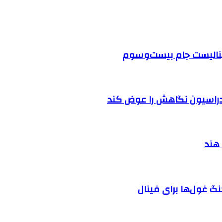
 فینالیست جام بیست‌وسوم
دراسیون نگاهش را عوض کند
 هند
گ غول‌ها برای فینال