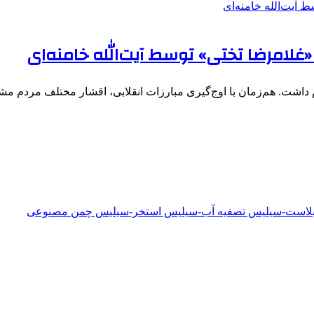
«غلامرضا تختی» توسط آیت‌الله خامنه‌ای
م داشت. هم‌زمان با اوج‌گیری مبارزات انقلابی، اقشار مختلف مردم م
دبلاست-سیلیس تصفیه آب-سیلیس استخر-سیلیس چمن مصنوعی