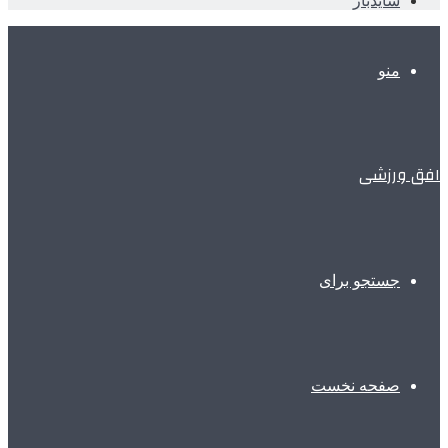
سایدبار
منو
افق ورزشی
جستجو برای
صفحه نخست