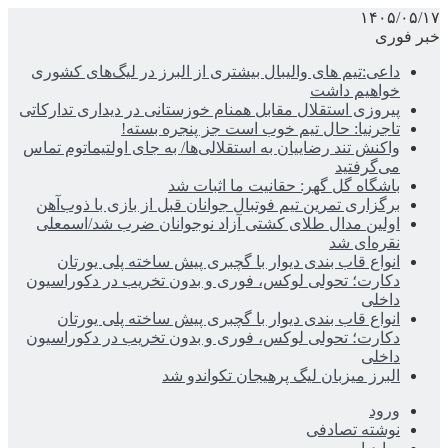
۱۴۰۵/۰۵/۱۷
خبر فوری
داعی:تیم های والیبال بیشتری از البرز در لیگ‌های کشوری
خواهیم داشت
پیروزی استقلال مقابل همنام خوزستانی در دیداری تدارکاتی
تاجرنیا: حال تیم خوب است جز پنجره بسته!
واکنش تند رضاییان به استقلالی‌ها/ به جای اولتیماتوم تماس
می‌گرفتید
باشگاه گل گهر: حقانیت ما اثبات شد
برگزاری تمرین تیم فوتبال جوانان قبل از بازی با ذوب‌آهن
اولین مدال طلای کشتی آزاد نوجوانان ضرب شد/اسمعلی
نقره‌ای شد
انواع قاب بندی دیوار با گچبری پیش ساخته پلی یورتان
دکارت؛ تحولی لوکس، فوری و بدون تخریب در دکوراسیون
داخلی
انواع قاب بندی دیوار با گچبری پیش ساخته پلی یورتان
دکارت؛ تحولی لوکس، فوری و بدون تخریب در دکوراسیون
داخلی
البرز میزبان لیگ پرهیجان تکواندو شد
ورود
نوشته تصادفی