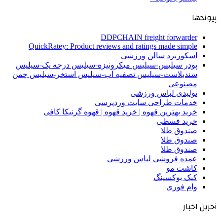
پیوندها
DDPCHAIN freight forwarder
QuickRatey: Product reviews and ratings made simple
اسکوربرد سالن ورزشی
پودر سیلیس-سیلیس میکرونیزه-سیلیس درجه یک-سیلیس
سندبلاست-سیلیس تصفیه آب-سیلیس استخر-سیلیس چمن
مصنوعی
تولیدی لباس ورزشی
خدمات طراحی سایت وردپرسی
خرید بهترین قهوه | خرید قهوه | قهوه گرنیکا کافی
خرید قسطی
صندوق طلا
صندوق طلا
صندوق طلا
عمده فروشی لباس ورزشی
کاشت مو
کیک بوکسینگ
وام فوری
آخرین اخبار