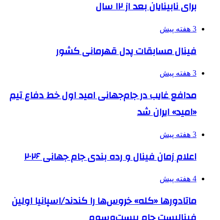
برای نابینایان بعد از ۱۲ سال
3 هفته پیش
فینال مسابقات پدل قهرمانی کشور
3 هفته پیش
مدافع غایب در جام‌جهانی امید اول خط دفاع تیم
«امید» ایران شد
3 هفته پیش
اعلام زمان فینال و رده بندی جام جهانی ۲۰۲۶
4 هفته پیش
ماتادورها «کله» خروس‌ها را کندند/اسپانیا اولین
فینالیست جام بیست‌وسوم